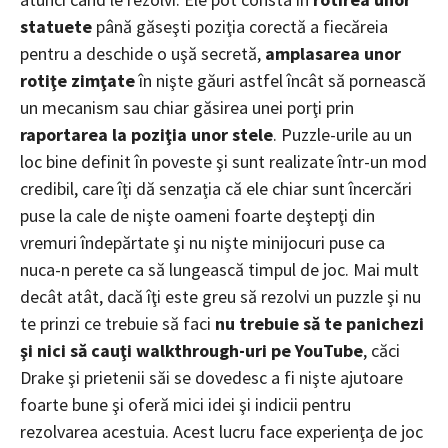
statuete
până găseşti poziţia corectă a fiecăreia
pentru a deschide o uşă secretă,
amplasarea unor
rotiţe zimţate
în nişte găuri astfel încât să pornească
un mecanism sau chiar găsirea unei porţi prin
raportarea la poziţia unor stele
. Puzzle-urile au un
loc bine definit în poveste şi sunt realizate într-un mod
credibil, care îţi dă senzaţia că ele chiar sunt încercări
puse la cale de nişte oameni foarte deştepţi din
vremuri îndepărtate şi nu nişte minijocuri puse ca
nuca-n perete ca să lungească timpul de joc. Mai mult
decât atât, dacă îţi este greu să rezolvi un puzzle şi nu
te prinzi ce trebuie să faci
nu trebuie să te panichezi
şi nici să cauţi walkthrough-uri pe YouTube
, căci
Drake şi prietenii săi se dovedesc a fi nişte ajutoare
foarte bune şi oferă mici idei şi indicii pentru
rezolvarea acestuia. Acest lucru face experienţa de joc