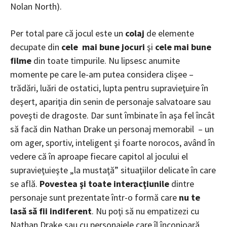
Nolan North).
Per total pare că jocul este un
colaj
de elemente
decupate din
cele mai bune jocuri
şi
cele mai bune
filme
din toate timpurile. Nu lipsesc anumite
momente pe care le-am putea considera clişee –
trădări, luări de ostatici, lupta pentru supravieţuire în
deşert, apariţia din senin de personaje salvatoare sau
poveşti de dragoste. Dar sunt îmbinate în aşa fel încât
să facă din Nathan Drake un personaj memorabil – un
om ager, sportiv, inteligent şi foarte norocos, având în
vedere că în aproape fiecare capitol al jocului el
supravieţuieşte „la mustaţă” situaţiilor delicate în care
se află.
Povestea şi toate interacţiunile
dintre
personaje sunt prezentate într-o formă care
nu te
lasă să fii indiferent
. Nu poţi să nu empatizezi cu
Nathan Drake sau cu personajele care îl înconjoară.