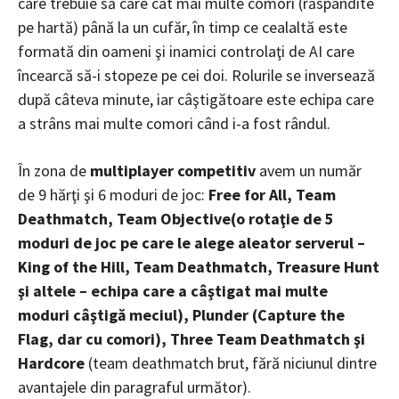
care trebuie să care cât mai multe comori (răspândite
pe hartă) până la un cufăr, în timp ce cealaltă este
formată din oameni şi inamici controlaţi de AI care
încearcă să-i stopeze pe cei doi. Rolurile se inversează
după câteva minute, iar câştigătoare este echipa care
a strâns mai multe comori când i-a fost rândul.
În zona de
multiplayer competitiv
avem un număr
de 9 hărţi şi 6 moduri de joc:
Free for All, Team
Deathmatch, Team Objective(o rotaţie de 5
moduri de joc pe care le alege aleator serverul –
King of the Hill, Team Deathmatch, Treasure Hunt
şi altele – echipa care a câştigat mai multe
moduri câştigă meciul), Plunder (Capture the
Flag, dar cu comori), Three Team Deathmatch şi
Hardcore
(team deathmatch brut, fără niciunul dintre
avantajele din paragraful următor).