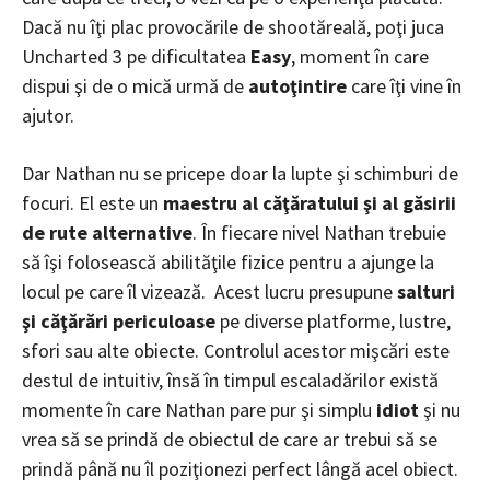
Dacă nu îţi plac provocările de shootăreală, poţi juca
Uncharted 3 pe dificultatea
Easy
, moment în care
dispui şi de o mică urmă de
autoţintire
care îţi vine în
ajutor.
Dar Nathan nu se pricepe doar la lupte şi schimburi de
focuri. El este un
maestru al căţăratului şi al găsirii
de rute alternative
. În fiecare nivel Nathan trebuie
să îşi folosească abilităţile fizice pentru a ajunge la
locul pe care îl vizează. Acest lucru presupune
salturi
şi căţărări periculoase
pe diverse platforme, lustre,
sfori sau alte obiecte. Controlul acestor mişcări este
destul de intuitiv, însă în timpul escaladărilor există
momente în care Nathan pare pur şi simplu
idiot
şi nu
vrea să se prindă de obiectul de care ar trebui să se
prindă până nu îl poziţionezi perfect lângă acel obiect.