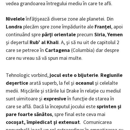
vedea grandoarea întregului mediu în care te afli.
Nivelele
înfăţişează diverse zone ale planetei. Din
Londra
plecăm spre zone împădurite ale
Franţei
, apoi
continuând spre
părţi orientale
precum
Siria
,
Yemen
şi deşertul
Rub
’ al Khali
. A, şi să nu uit de capitolul 2
care se petrece în
Cartagena
(Columbia) dar despre
care nu vreau să vă spun mai multe.
Tehnologic vorbind,
jocul este o bijuterie
.
Regiunile
deşertice
arată superb, la fel şi
oceanul
şi celelalte
medii. Mişcările şi stările lui Drake în relaţie cu mediul
sunt uimitoare şi
expresive
în funcţie de starea în
care se află. Dacă la începutul jocului este
sprinten şi
pare foarte sănătos
, spre final este ceva mai
cocoşat, împiedicat şi extenuat
. Comunicarea
nonverbală joacă un rol extraordinar în empatizarea cu