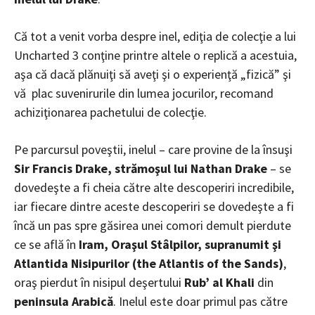
Că tot a venit vorba despre inel, ediţia de colecţie a lui
Uncharted 3 conţine printre altele o replică a acestuia,
aşa că dacă plănuiţi să aveţi şi o experienţă „fizică” şi
vă plac suvenirurile din lumea jocurilor, recomand
achiziţionarea pachetului de colecţie.
Pe parcursul poveştii, inelul – care provine de la însuşi
Sir Francis Drake, strămoşul lui Nathan Drake
– se
dovedeşte a fi cheia către alte descoperiri incredibile,
iar fiecare dintre aceste descoperiri se dovedeşte a fi
încă un pas spre găsirea unei comori demult pierdute
ce se află în
Iram, Oraşul Stâlpilor, supranumit şi
Atlantida Nisipurilor (the Atlantis of the Sands)
,
oraş pierdut în nisipul deşertului
Rub
’ al Khali
din
peninsula Arabică
. Inelul este doar primul pas către