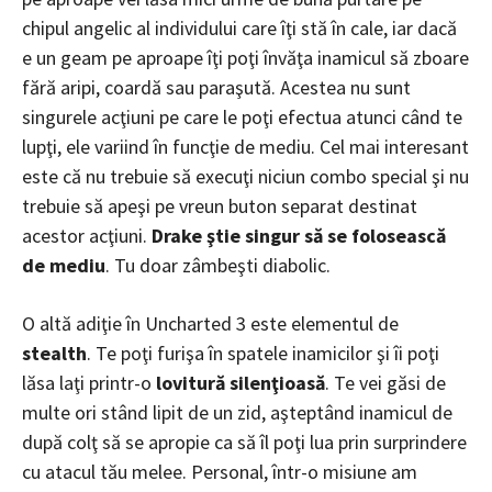
chipul angelic al individului care îţi stă în cale, iar dacă
e un geam pe aproape îţi poţi învăţa inamicul să zboare
fără aripi, coardă sau paraşută. Acestea nu sunt
singurele acţiuni pe care le poţi efectua atunci când te
lupţi, ele variind în funcţie de mediu. Cel mai interesant
este că nu trebuie să execuţi niciun combo special şi nu
trebuie să apeşi pe vreun buton separat destinat
acestor acţiuni.
Drake ştie singur să se folosească
de mediu
. Tu doar zâmbeşti diabolic.
O altă adiţie în Uncharted 3 este elementul de
stealth
. Te poţi furişa în spatele inamicilor şi îi poţi
lăsa laţi printr-o
lovitură silenţioasă
. Te vei găsi de
multe ori stând lipit de un zid, aşteptând inamicul de
după colţ să se apropie ca să îl poţi lua prin surprindere
cu atacul tău melee. Personal, într-o misiune am