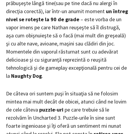
prăbuşeşte lângă tine(sau pe tine dacă nu alergi în
direcţia corectă), iar într-un anumit moment
un întreg
nivel se roteşte la 90 de grade
– este vorba de un
vapor imens pe care Nathan reuşeşte să îl distrugă,
aşa cum obişnuieşte să o facă (mai mult din greşeală)
şi cu alte nave, avioane, maşini sau clădiri din joc.
Momentele din vaporul răsturnat sunt cu adevărat
delicioase şi cu siguranţă reprezintă o reuşită
tehnologică şi de gameplay excepţională pentru cei de
la
Naughty Dog
.
De câteva ori suntem puşi în situaţia să ne folosim
mintea mai mult decât de obicei, atunci când ne lovim
de cele câteva
puzzle-uri
pe care trebuie să le
rezolvăm în Uncharted 3. Puzzle-urile în sine sunt
foarte ingenioase şi îţi oferă un sentiment mi nunat
atunci când le rezolvi. Ele pot consta în
rotirea unor