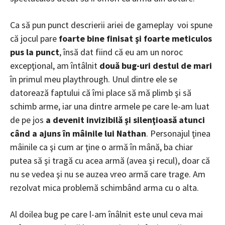
Ca să pun punct descrierii ariei de gameplay voi spune
că jocul pare
foarte bine finisat şi foarte meticulos
pus la punct
, însă dat fiind că eu am un noroc
excepţional, am întâlnit
două bug-uri destul de mari
în primul meu playthrough. Unul dintre ele se
datorează faptului că îmi place să mă plimb şi să
schimb arme, iar una dintre armele pe care le-am luat
de pe jos
a devenit invizibilă şi silenţioasă atunci
când a ajuns în mâinile lui Nathan
. Personajul ţinea
mâinile ca şi cum ar ţine o armă în mână, ba chiar
putea să şi tragă cu acea armă (avea şi recul), doar că
nu se vedea şi nu se auzea vreo armă care trage. Am
rezolvat mica problemă schimbând arma cu o alta.
Al doilea bug pe care l-am înâlnit este unul ceva mai