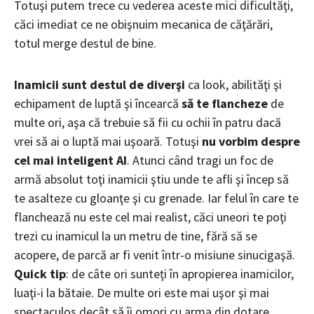
Totuşi putem trece cu vederea aceste mici dificultăţi,
căci imediat ce ne obişnuim mecanica de căţărări,
totul merge destul de bine.
Inamicii sunt destul de diverşi
ca look, abilităţi şi
echipament de luptă şi încearcă
să te flancheze
de
multe ori, aşa că trebuie să fii cu ochii în patru dacă
vrei să ai o luptă mai uşoară. Totuşi
nu vorbim despre
cel mai inteligent AI
. Atunci când tragi un foc de
armă absolut toţi inamicii ştiu unde te afli şi încep să
te asalteze cu gloanţe şi cu grenade. Iar felul în care te
flanchează nu este cel mai realist, căci uneori te poţi
trezi cu inamicul la un metru de tine, fără să se
acopere, de parcă ar fi venit într-o misiune sinucigaşă.
Quick tip
: de câte ori sunteţi în apropierea inamicilor,
luaţi-i la bătaie. De multe ori este mai uşor şi mai
spectaculos decât să îi omori cu arma din dotare.