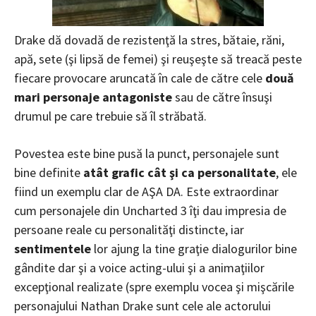
Drake dă dovadă de rezistenţă la stres, bătaie, răni,
apă, sete (şi lipsă de femei) şi reuşeşte să treacă peste
fiecare provocare aruncată în cale de către cele
două
mari personaje antagoniste
sau de către însuşi
drumul pe care trebuie să îl străbată.
Povestea este bine pusă la punct, personajele sunt
bine definite
atât grafic cât şi ca personalitate
, ele
fiind un exemplu clar de AŞA DA. Este extraordinar
cum personajele din Uncharted 3 îţi dau impresia de
persoane reale cu personalităţi distincte, iar
sentimentele
lor ajung la tine graţie dialogurilor bine
gândite dar şi a voice acting-ului şi a animaţiilor
excepţional realizate (spre exemplu vocea şi mişcările
personajului Nathan Drake sunt cele ale actorului