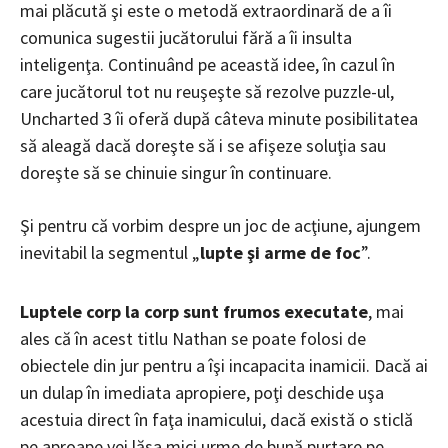
mai plăcută şi este o metodă extraordinară de a îi
comunica sugestii jucătorului fără a îi insulta
inteligenţa. Continuând pe această idee, în cazul în
care jucătorul tot nu reuşeşte să rezolve puzzle-ul,
Uncharted 3 îi oferă după câteva minute posibilitatea
să aleagă dacă doreşte să i se afişeze soluţia sau
doreşte să se chinuie singur în continuare.
Şi pentru că vorbim despre un joc de acţiune, ajungem
inevitabil la segmentul „
lupte şi arme de foc
”.
Luptele corp la corp sunt frumos executate
, mai
ales că în acest titlu Nathan se poate folosi de
obiectele din jur pentru a îşi incapacita inamicii. Dacă ai
un dulap în imediata apropiere, poţi deschide uşa
acestuia direct în faţa inamicului, dacă există o sticlă
pe aproape vei lăsa mici urme de bună purtare pe