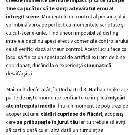
creeze momente de mare impact şi să te facă pe
tine ca jucător să te simţi adevăratul erou al
întregii scene
. Momentele de control al personajului
se îmbină aproape perfect cu momentele scriptate şi
cu cut-scene-urile, fiind uneori imposibil să distingi
între ele dacă nu apeşi efectiv comenzile controllerului
ca să verifici dacă ai vreun control. Acest lucru face ca
jocul să fie ca un spectacol de artificii extrem de bine
coordonat, ducând la o experienţă
cinematică
desăfârşită.
Mai mult decât atât, în Uncharted 3, Nathan Drake are
parte de nişte momente terifiante ce implică
mişcări
ale întregului mediu
. Într-un moment te poţi trezi pe
acoperişul unei
clădiri cuprinse de flăcări
, acoperiş
care
se prăbuşeşte în jurul tău
iar tu trebuie să eviţi
să cazi o dată cu el, altă dată un turnuleţ se