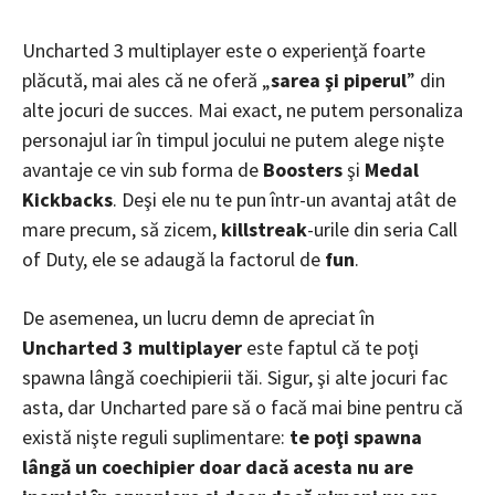
Uncharted 3 multiplayer este o experienţă foarte
plăcută, mai ales că ne oferă „
sarea şi piperul
” din
alte jocuri de succes. Mai exact, ne putem personaliza
personajul iar în timpul jocului ne putem alege nişte
avantaje ce vin sub forma de
Boosters
şi
Medal
Kickbacks
. Deşi ele nu te pun într-un avantaj atât de
mare precum, să zicem,
killstreak
-urile din seria Call
of Duty, ele se adaugă la factorul de
fun
.
De asemenea, un lucru demn de apreciat în
Uncharted 3
multiplayer
este faptul că te poţi
spawna lângă coechipierii tăi. Sigur, şi alte jocuri fac
asta, dar Uncharted pare să o facă mai bine pentru că
există nişte reguli suplimentare:
te poţi spawna
lângă un coechipier doar dacă acesta nu are