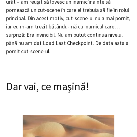
urât – am reuşit să lovesc un inamic înainte să
pornească un cut-scene în care el trebuia să fie în rolul
principal. Din acest motiv, cut-scene-ul nu a mai pornit,
iar eu m-am trezit bătându-mă cu inamicul care…
surpriză: Era invincibil. Nu am putut continua nivelul
până nu am dat Load Last Checkpoint. De data asta a
pornit cut-scene-ul.
Dar vai, ce maşină!