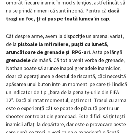
omorât fiecare inamic în mod silenţios, astfel încât să
nu se prindă nimeni că sunt în zonă. Pentru că
dacă
tragi un foc, ţi-ai pus pe toată lumea în cap
.
Cât despre arme, avem la dispoziţie un arsenal variat,
de la
pistoale la mitrailere, puşti cu lunetă,
aruncătoare de grenade şi RPG-uri
. Asta pe lângă
grenadele
de mână. Că tot a venit vorba de grenade,
Nathan poate să arunce înapoi grenadele inamicilor,
doar că operaţiunea e destul de riscantă, căci necesită
apăsarea unui buton într-un moment pe care ţi-l indică
un indicator de tip „bara de la penalty-urile din FIFA
12”. Dacă ai ratat momentul, eşti mort. Trasul cu arma
este o experienţă cât se poate de plăcută pentru un
shooter controlat din gamepad. Este dificil să ţinteşti
inamicii aflaţi la depărtare, dar este o provocare peste
care după ce treci, o vezi ca pe o experienţă plăcută.