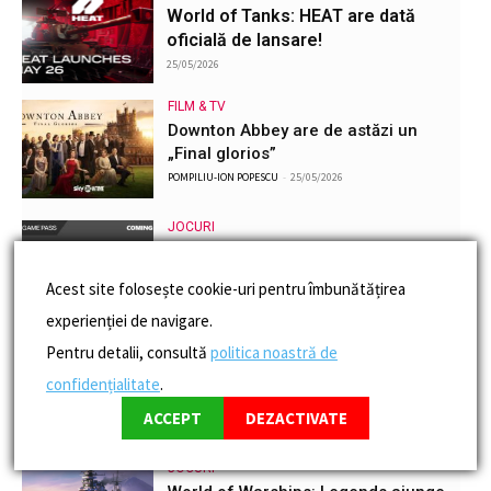
World of Tanks: HEAT are dată
oficială de lansare!
25/05/2026
FILM & TV
Downton Abbey are de astăzi un
„Final glorios”
POMPILIU-ION POPESCU
-
25/05/2026
JOCURI
Iată jocurile PC Game Pass din luna
mai
Acest site folosește cookie-uri pentru îmbunătățirea
POMPILIU-ION POPESCU
-
20/05/2026
experienției de navigare.
SMART HOME
Pentru detalii, consultă
politica noastră de
Aspiratorul robot Roborock Qrevo
confidențialitate
.
Edge 2 ajunge în România!
ACCEPT
DEZACTIVATE
POMPILIU-ION POPESCU
-
14/05/2026
JOCURI