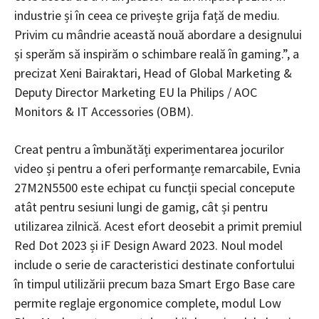
industrie și în ceea ce privește grija față de mediu.
Privim cu mândrie această nouă abordare a designului
și sperăm să inspirăm o schimbare reală în gaming.”, a
precizat Xeni Bairaktari, Head of Global Marketing &
Deputy Director Marketing EU la Philips / AOC
Monitors & IT Accessories (OBM).
Creat pentru a îmbunătăți experimentarea jocurilor
video și pentru a oferi performanțe remarcabile, Evnia
27M2N5500 este echipat cu funcții special concepute
atât pentru sesiuni lungi de gamig, cât și pentru
utilizarea zilnică. Acest efort deosebit a primit premiul
Red Dot 2023 și iF Design Award 2023. Noul model
include o serie de caracteristici destinate confortului
în timpul utilizării precum baza Smart Ergo Base care
permite reglaje ergonomice complete, modul Low