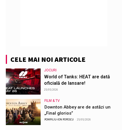
CELE MAI NOI ARTICOLE
JOCURI
World of Tanks: HEAT are dată
oficială de lansare!
25/05/2026
FILM & TV
Downton Abbey are de astăzi un
„Final glorios”
POMPILIU-ION POPESCU
-
25/05/2026