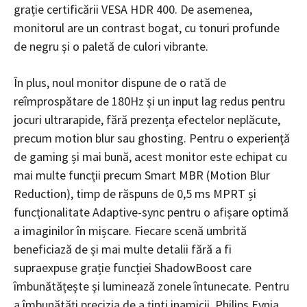
grație certificării VESA HDR 400. De asemenea,
monitorul are un contrast bogat, cu tonuri profunde
de negru și o paletă de culori vibrante.
În plus, noul monitor dispune de o rată de
reîmprospătare de 180Hz și un input lag redus pentru
jocuri ultrarapide, fără prezența efectelor neplăcute,
precum motion blur sau ghosting. Pentru o experiență
de gaming și mai bună, acest monitor este echipat cu
mai multe funcții precum Smart MBR (Motion Blur
Reduction), timp de răspuns de 0,5 ms MPRT și
funcționalitate Adaptive-sync pentru o afișare optimă
a imaginilor în mișcare. Fiecare scenă umbrită
beneficiază de și mai multe detalii fără a fi
supraexpuse grație funcției ShadowBoost care
îmbunătățește și luminează zonele întunecate. Pentru
a îmbunătăți precizia de a ținti inamicii, Philips Evnia