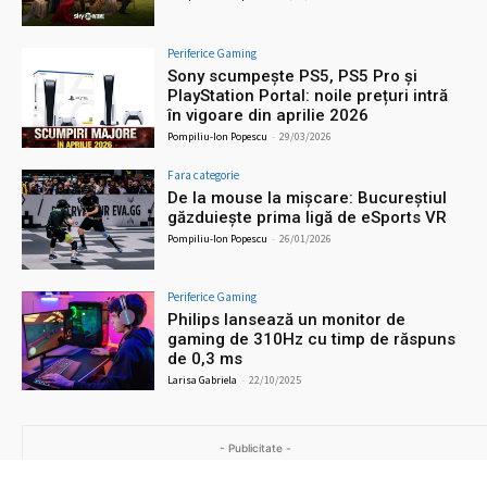
Periferice Gaming
Sony scumpește PS5, PS5 Pro și
PlayStation Portal: noile prețuri intră
în vigoare din aprilie 2026
Pompiliu-Ion Popescu
-
29/03/2026
Fara categorie
De la mouse la mișcare: Bucureștiul
găzduiește prima ligă de eSports VR
Pompiliu-Ion Popescu
-
26/01/2026
Periferice Gaming
Philips lansează un monitor de
gaming de 310Hz cu timp de răspuns
de 0,3 ms
Larisa Gabriela
-
22/10/2025
- Publicitate -