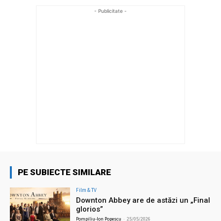
- Publicitate -
PE SUBIECTE SIMILARE
Film & TV
Downton Abbey are de astăzi un „Final
glorios”
Pompiliu-Ion Popescu
-
25/05/2026