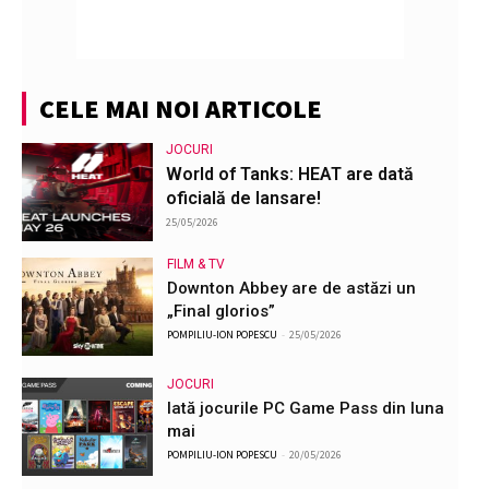
CELE MAI NOI ARTICOLE
JOCURI
World of Tanks: HEAT are dată
oficială de lansare!
25/05/2026
FILM & TV
Downton Abbey are de astăzi un
„Final glorios”
POMPILIU-ION POPESCU
-
25/05/2026
JOCURI
Iată jocurile PC Game Pass din luna
mai
POMPILIU-ION POPESCU
-
20/05/2026