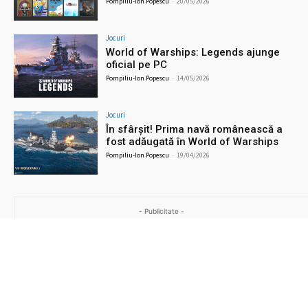
Pompiliu-Ion Popescu
-
20/05/2026
Jocuri
World of Warships: Legends ajunge
oficial pe PC
Pompiliu-Ion Popescu
-
14/05/2026
Jocuri
În sfârșit! Prima navă românească a
fost adăugată în World of Warships
Pompiliu-Ion Popescu
-
19/04/2026
- Publicitate -