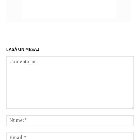
LASĂ UN MESAJ
Comentariu:
Nu
Em