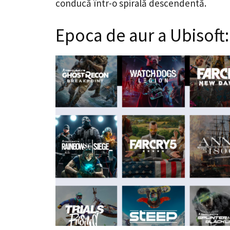
conducă într-o spirală descendentă.
Epoca de aur a Ubisoft: