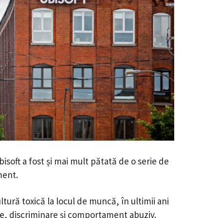
soft a fost și mai mult pătată de o serie de
ment.
tură toxică la locul de muncă, în ultimii ani
re, discriminare și comportament abuziv.