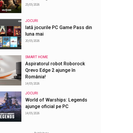
25/05/2026
JOCURI
Iată jocurile PC Game Pass din
luna mai
20/05/2026
SMART HOME
Aspiratorul robot Roborock
Qrevo Edge 2 ajunge în
România!
14/05/2026
JOCURI
World of Warships: Legends
ajunge oficial pe PC
14/05/2026