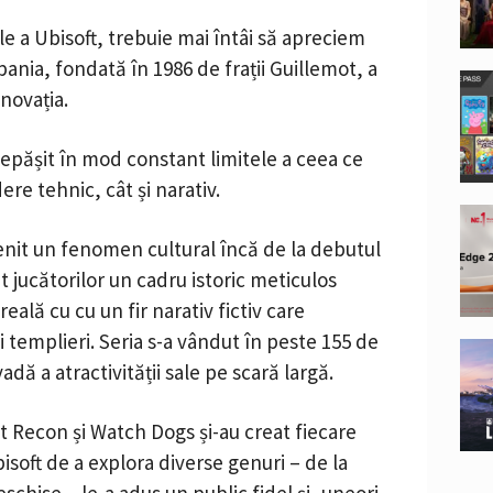
le a Ubisoft, trebuie mai întâi să apreciem
pania, fondată în 1986 de frații Guillemot, a
inovația.
 depășit în mod constant limitele a ceea ce
ere tehnic, cât și narativ.
enit un fenomen cultural încă de la debutul
it jucătorilor un cadru istoric meticulos
ală cu cu un fir narativ fictiv care
i templieri. Seria s-a vândut în peste 155 de
ă a atractivității sale pe scară largă.
t Recon și Watch Dogs și-au creat fiecare
bisoft de a explora diverse genuri – de la
eschise – le-a adus un public fidel și, uneori,