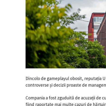
Dincolo de gameplayul obosit, reputația Ubi
controverse și decizii proaste de manage
Compania a fost zguduită de acuzații de cul
fiind raportate mai multe cazuri de hărțui