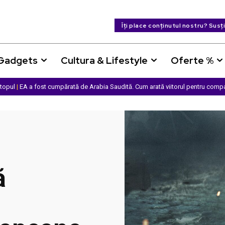
Îți place conținutul nostru? Susț
 Gadgets
Cultura & Lifestyle
Oferte %
ptopul
|
EA a fost cumpărată de Arabia Saudită. Cum arată viitorul pentru comp
ă