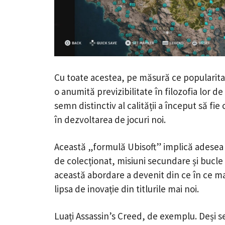
Cu toate acestea, pe măsură ce popularitat
o anumită previzibilitate în filozofia lor d
semn distinctiv al calității a început să fi
în dezvoltarea de jocuri noi.
Această „formulă Ubisoft” implică adesea
de colecționat, misiuni secundare și bucle re
această abordare a devenit din ce în ce ma
lipsa de inovație din titlurile mai noi.
Luați Assassin’s Creed, de exemplu. Deși s