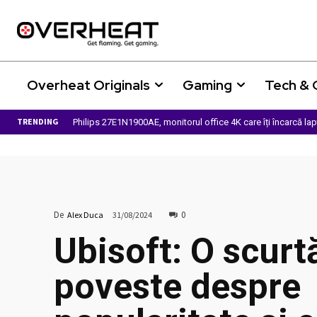
Overheat Originals
Gaming
Tech &
TRENDING
Philips 27E1N1900AE, monitorul office 4K care îți încarcă la
De
0
Alex Duca
31/08/2024
Ubisoft: O scurt
poveste despre