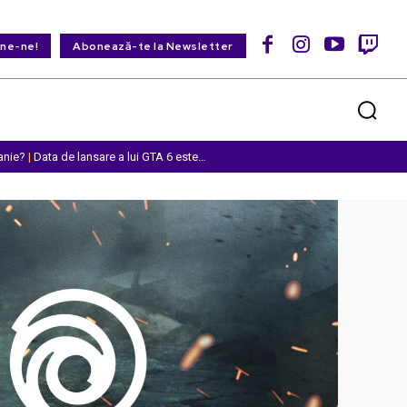
ine-ne!
Abonează-te la Newsletter
anie?
|
Data de lansare a lui GTA 6 este…