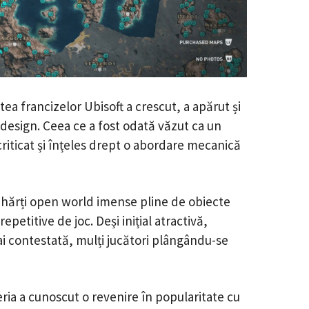
ea francizelor Ubisoft a crescut, a apărut și
e design. Ceea ce a fost odată văzut ca un
e criticat și înțeles drept o abordare mecanică
 hărți open world imense pline de obiecte
petitive de joc. Deși inițial atractivă,
i contestată, mulți jucători plângându-se
eria a cunoscut o revenire în popularitate cu