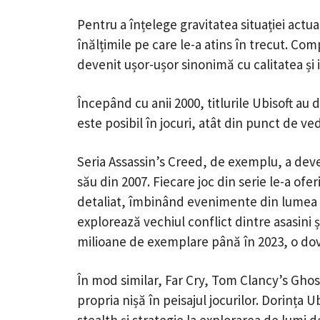
Pentru a înțelege gravitatea situației actua
înălțimile pe care le-a atins în trecut. Com
devenit ușor-ușor sinonimă cu calitatea și 
Începând cu anii 2000, titlurile Ubisoft au
este posibil în jocuri, atât din punct de ved
Seria Assassin’s Creed, de exemplu, a dev
său din 2007. Fiecare joc din serie le-a ofer
detaliat, îmbinând evenimente din lumea re
explorează vechiul conflict dintre asasini ș
milioane de exemplare până în 2023, o dovad
În mod similar, Far Cry, Tom Clancy’s Ghos
propria nișă în peisajul jocurilor. Dorința U
stealth și strategie la explorarea de lumi d