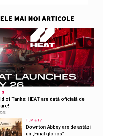
ELE MAI NOI ARTICOLE
RI
ld of Tanks: HEAT are dată oficială de
are!
2026
FILM & TV
Downton Abbey are de astăzi
un „Final glorios”