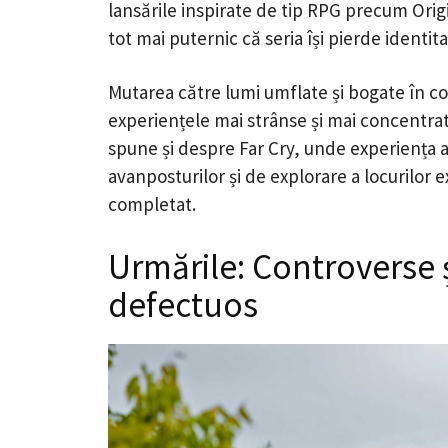
lansările inspirate de tip RPG precum Orig
tot mai puternic că seria își pierde identita
Mutarea către lumi umflate și bogate în con
experiențele mai strânse și mai concentrate
spune și despre Far Cry, unde experiența 
avanposturilor și de explorare a locurilor e
completat.
Urmările: Controverse
defectuos