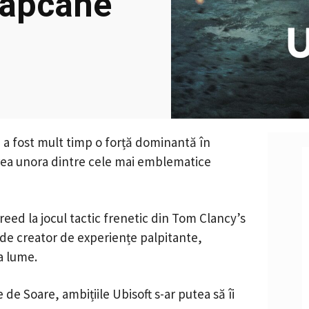
capcane
o, a fost mult timp o forță dominantă în
area unora dintre cele mai emblematice
Creed la jocul tactic frenetic din Tom Clancy’s
a de creator de experiențe palpitante,
a lume.
e Soare, ambițiile Ubisoft s-ar putea să îi