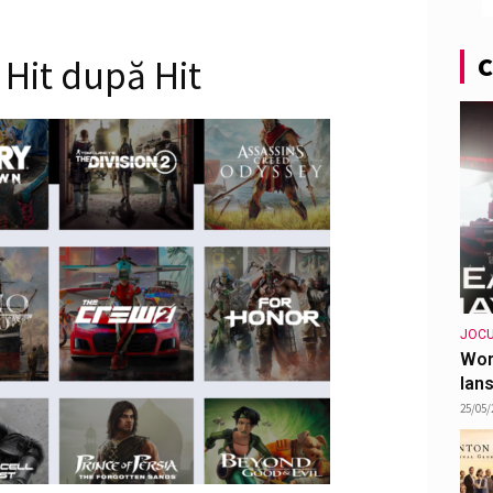
C
 Hit după Hit
JOCU
Wor
lans
25/05/