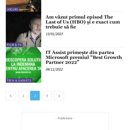
JOCURI
Am văzut primul episod The
Last of Us (HBO) și e exact cum
trebuie să fie
13/01/2023
FILM & TV
IT Assist primește din partea
Microsoft premiul “Best Growth
Partner 2022”
04/11/2022
TECH & GADGETS
1
2
3
- Publicitate -