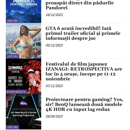
proaspăt direct din pădurile
Pandorei
18/12/2023
JOCURI
GTA 6 arată incredibil! Iată
primul trailer oficial și primele
informații despre joc
05/12/2023
JOCURI
Festivalul de film japonez
IZANAGI: RETROSPECTIVA are
loc în 4 orașe, începe pe 11-12
noiembrie
07/11/2023
EVENIMENTE
Proiectoare pentru gaming? Yes,
sir! BenQ lansează două modele
4K HDR cu input lag redus
28/09/2023
JOCURI