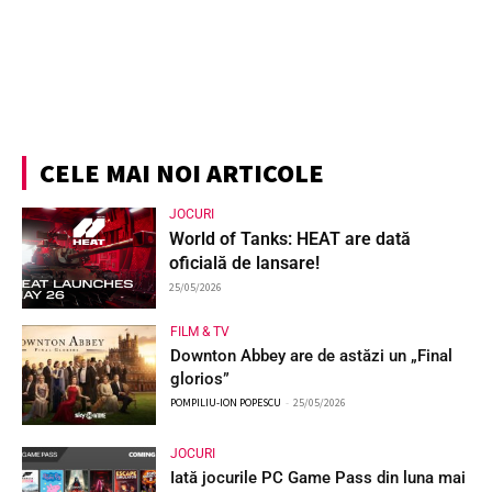
CELE MAI NOI ARTICOLE
JOCURI
World of Tanks: HEAT are dată
oficială de lansare!
25/05/2026
FILM & TV
Downton Abbey are de astăzi un „Final
glorios”
POMPILIU-ION POPESCU
-
25/05/2026
JOCURI
Iată jocurile PC Game Pass din luna mai