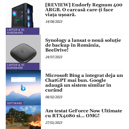
[REVIEW] Endorfy Regnum 400
ARGB. O carcasă care-ți face
viața ușoară.
14/08/2023
LAPTOP & PC
HARDWARE
Synology a lansat o nouă soluție
de backup în România,
BeeDrive!
24/07/2023
LAPTOP & PC
HARDWARE
Microsoft Bing a integrat deja un
ChatGPT mai bun. Google
adaugă un sistem similar în
curând
08/02/2023
SOFTWARE
Am testat GeForce Now Ultimate
cu RTX4080 si… OMG!
27/01/2023