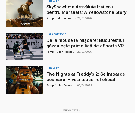
Film & TV
SkyShowtime dezvăluie trailer-ul
pentru Marshals: A Yellowstone Story
Pompiliu-Ion Popescu
-
26/01/2026
Fara categorie
De la mouse la mișcare: Bucureștiul
găzduiește prima ligă de eSports VR
Pompiliu-Ion Popescu
-
26/01/2026
Film & TV
Five Nights at Freddy’s 2: Se întoarce
coșmarul – vezi teaser-ul oficial
Pompiliu-Ion Popescu
-
07/04/2025
- Publicitate -