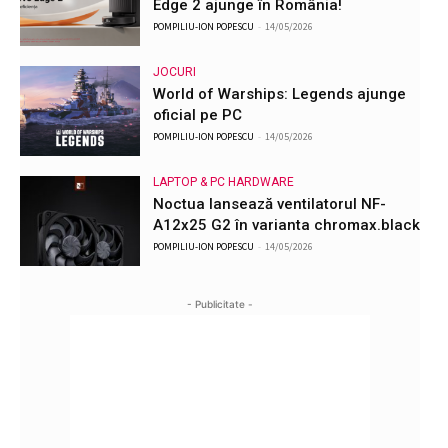
Edge 2 ajunge în România!
POMPILIU-ION POPESCU
-
14/05/2026
JOCURI
World of Warships: Legends ajunge
oficial pe PC
POMPILIU-ION POPESCU
-
14/05/2026
LAPTOP & PC HARDWARE
Noctua lansează ventilatorul NF-
A12x25 G2 în varianta chromax.black
POMPILIU-ION POPESCU
-
14/05/2026
- Publicitate -