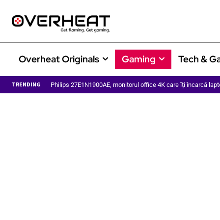
Overheat Originals
Gaming
Tech & G
TRENDING
Philips 27E1N1900AE, monitorul office 4K care îți încarcă lapt