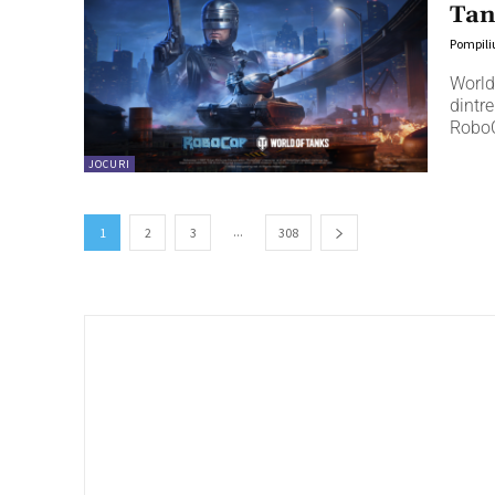
Tan
Pompili
World
dintre
Robo
JOCURI
...
1
2
3
308