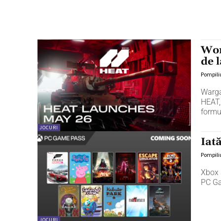
Wor
de 
Pompili
Warga
HEAT,
formu
JOCURI
Iat
Pompili
Xbox 
PC Ga
JOCURI