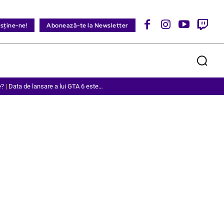
usține-ne!
Abonează-te la Newsletter
e?
|
Data de lansare a lui GTA 6 este…