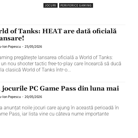
JOCURI
PERIFERICE GAMING
ld of Tanks: HEAT are dată oficială
lansare!
u-Ion Popescu
-
25/05/2026
ming pregătește lansarea oficială a World of Tanks:
 un nou shooter tactic free-to-play care încearcă să ducă
la clasică World of Tanks într-o...
ă jocurile PC Game Pass din luna mai
u-Ion Popescu
-
20/05/2026
a anunțat noile jocuri care ajung în această perioadă în
me Pass, iar lista vine cu câteva nume importante