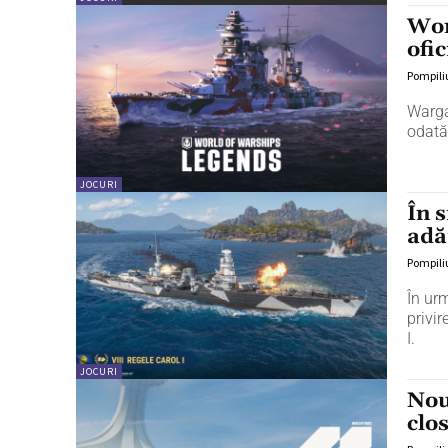
Wor
ofi
Pompili
Warga
odată
JOCURI
În 
adă
Pompili
În ur
privi
I.
JOCURI
Nou
clo