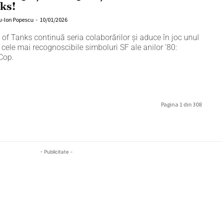
ks!
u-Ion Popescu
-
10/01/2026
 of Tanks continuă seria colaborărilor și aduce în joc unul
 cele mai recognoscibile simboluri SF ale anilor ’80:
Cop.
Pagina 1 din 308
- Publicitate -