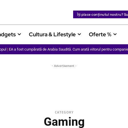
Îți place conținutul nostru? S
adgets
Cultura & Lifestyle
Oferte %
opul
|
EA a fost cumpărată de Arabia Saudită. Cum arată viitorul pentru compani
- Advertisement -
CATEGORY
Gaming