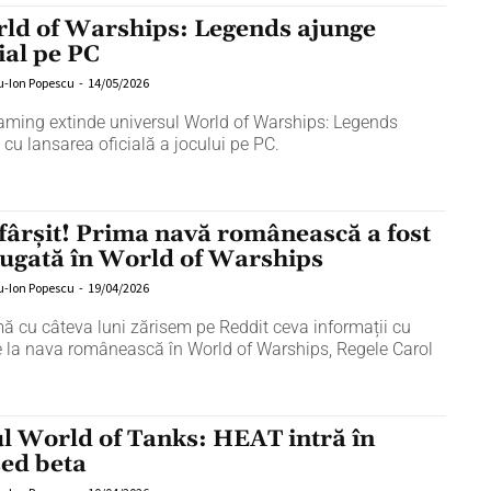
ld of Warships: Legends ajunge
cial pe PC
u-Ion Popescu
-
14/05/2026
ming extinde universul World of Warships: Legends
 cu lansarea oficială a jocului pe PC.
sfârșit! Prima navă românească a fost
ugată în World of Warships
u-Ion Popescu
-
19/04/2026
mă cu câteva luni zărisem pe Reddit ceva informații cu
re la nava românească în World of Warships, Regele Carol
l World of Tanks: HEAT intră în
sed beta