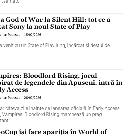
e „Yamato”
a God of War la Silent Hill: tot ce a
tat Sony la noul State of Play
u-Ion Popescu
-
15/02/2026
 venit cu un State of Play lung, încărcat și destul de
.
pires: Bloodlord Rising, jocul
pirat de legendele din Apuseni, intră în
ly Access
u-Ion Popescu
-
28/01/2026
ar câteva zile înainte de lansarea oficială în Early Access
, Vampires: Bloodlord Rising marchează un prag
tant.
oCop își face apariția în World of