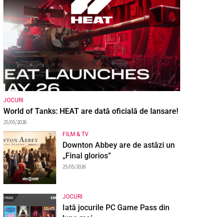
JOCURI
World of Tanks: HEAT are dată oficială de lansare!
25/05/2026
FILM & TV
Downton Abbey are de astăzi un
„Final glorios”
25/05/2026
JOCURI
Iată jocurile PC Game Pass din