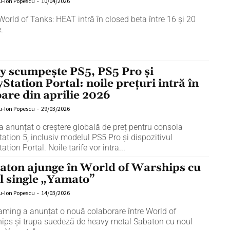
u-Ion Popescu
-
10/04/2026
World of Tanks: HEAT intră în closed beta între 16 și 20
e.
y scumpește PS5, PS5 Pro și
yStation Portal: noile prețuri intră în
oare din aprilie 2026
u-Ion Popescu
-
29/03/2026
a anunțat o creștere globală de preț pentru consola
tation 5, inclusiv modelul PS5 Pro și dispozitivul
ation Portal. Noile tarife vor intra...
aton ajunge în World of Warships cu
l single „Yamato”
u-Ion Popescu
-
14/03/2026
ming a anunțat o nouă colaborare între World of
ips și trupa suedeză de heavy metal Sabaton cu noul