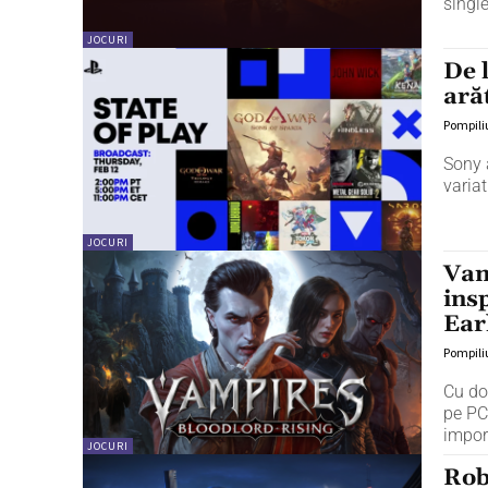
singl
JOCURI
De l
ară
Pompili
Sony a
variat
JOCURI
Vam
ins
Ear
Pompili
Cu do
pe PC
impor
JOCURI
Rob