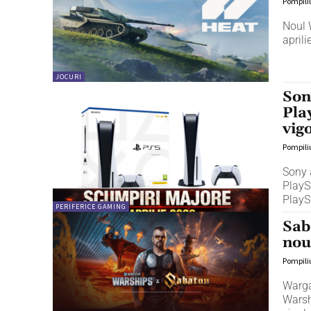
Pompili
Noul 
aprili
JOCURI
Son
Pla
vig
Pompili
Sony 
PlayS
PlaySt
PERIFERICE GAMING
Sab
nou
Pompili
Warga
Warsh