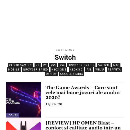
CATEGORY
Switch
CLOUD GAMING
VR
PC
PS5
PS4
XBOX SERIES X | S
SWITCH
MAC
MOBILE
BROWSER-BASED
XBOX ONE
XBOX360
PS3
WII/U
PSP/VITA
DS/3DS
GOOGLE STADIA
The Game Awards – Care sunt
cele mai bune jocuri ale anului
2020?
11/12/2020
JOCURI
[REVIEW] HP OMEN Blast –
confort și calitate audio într-un