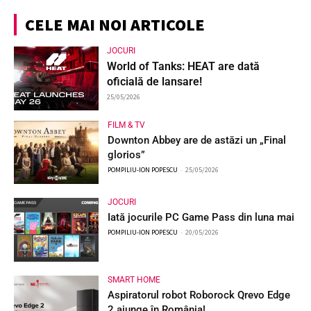
CELE MAI NOI ARTICOLE
JOCURI
World of Tanks: HEAT are dată
oficială de lansare!
25/05/2026
FILM & TV
Downton Abbey are de astăzi un „Final
glorios”
POMPILIU-ION POPESCU
-
25/05/2026
JOCURI
Iată jocurile PC Game Pass din luna mai
POMPILIU-ION POPESCU
-
20/05/2026
SMART HOME
Aspiratorul robot Roborock Qrevo Edge
2 ajunge în România!