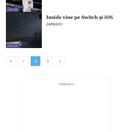
JOCURI
Inside vine pe Switch și iOS
24/09/2017
JOCURI
7
8
9
- Publicitate -