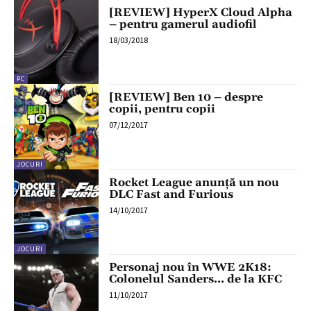
[REVIEW] HyperX Cloud Alpha
– pentru gamerul audiofil
18/03/2018
PC
[REVIEW] Ben 10 – despre
copii, pentru copii
07/12/2017
JOCURI
Rocket League anunță un nou
DLC Fast and Furious
14/10/2017
JOCURI
Personaj nou în WWE 2K18:
Colonelul Sanders… de la KFC
11/10/2017