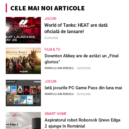
CELE MAI NOI ARTICOLE
JOCURI
World of Tanks: HEAT are dată
oficială de lansare!
25/05/2026
FILM & TV
Downton Abbey are de astăzi un „Final
glorios”
POMPILIU-ION POPESCU
-
25/05/2026
JOCURI
Iată jocurile PC Game Pass din luna mai
POMPILIU-ION POPESCU
-
20/05/2026
SMART HOME
Aspiratorul robot Roborock Qrevo Edge
2 ajunge în România!