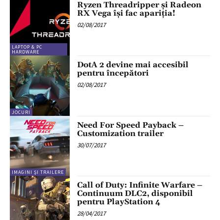
Ryzen Threadripper și Radeon
RX Vega își fac apariția!
02/08/2017
LAPTOP & PC
HARDWARE
DotA 2 devine mai accesibil
pentru începători
02/08/2017
JOCURI
Need For Speed Payback –
Customization trailer
30/07/2017
IMAGINI ŞI TRAILERE
Call of Duty: Infinite Warfare –
Continuum DLC2, disponibil
pentru PlayStation 4
28/04/2017