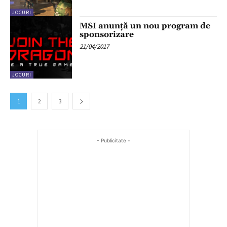
JOCURI
MSI anunță un nou program de
sponsorizare
21/04/2017
JOCURI
1
2
3
- Publicitate -