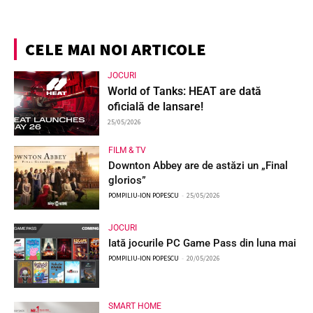
CELE MAI NOI ARTICOLE
JOCURI
World of Tanks: HEAT are dată
oficială de lansare!
25/05/2026
FILM & TV
Downton Abbey are de astăzi un „Final
glorios”
POMPILIU-ION POPESCU
-
25/05/2026
JOCURI
Iată jocurile PC Game Pass din luna mai
POMPILIU-ION POPESCU
-
20/05/2026
SMART HOME