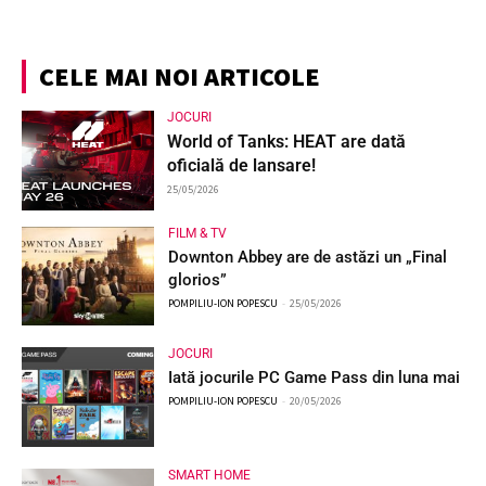
CELE MAI NOI ARTICOLE
JOCURI
World of Tanks: HEAT are dată
oficială de lansare!
25/05/2026
FILM & TV
Downton Abbey are de astăzi un „Final
glorios”
POMPILIU-ION POPESCU
-
25/05/2026
JOCURI
Iată jocurile PC Game Pass din luna mai
POMPILIU-ION POPESCU
-
20/05/2026
SMART HOME