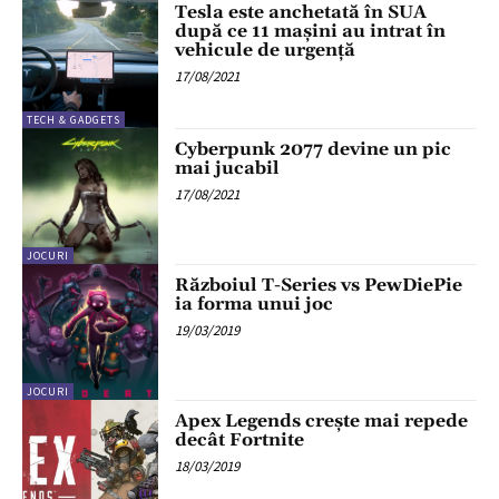
Tesla este anchetată în SUA
după ce 11 mașini au intrat în
vehicule de urgență
17/08/2021
TECH & GADGETS
Cyberpunk 2077 devine un pic
mai jucabil
17/08/2021
JOCURI
Războiul T-Series vs PewDiePie
ia forma unui joc
19/03/2019
JOCURI
Apex Legends crește mai repede
decât Fortnite
18/03/2019