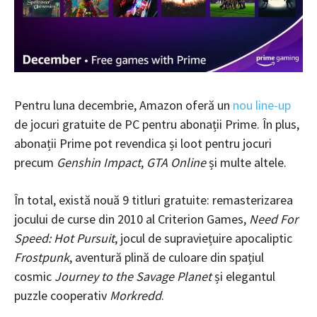
Pentru luna decembrie, Amazon oferă un
nou line-up
de jocuri gratuite de PC pentru abonații Prime. În plus,
abonații Prime pot revendica și loot pentru jocuri
precum
Genshin Impact
,
GTA Online
și multe altele.
În total, există nouă 9 titluri gratuite: remasterizarea
jocului de curse din 2010 al Criterion Games,
Need For
Speed: Hot Pursuit
, jocul de supraviețuire apocaliptic
Frostpunk
, aventură plină de culoare din spațiul
cosmic
Journey to the Savage Planet
și elegantul
puzzle cooperativ
Morkredd
.