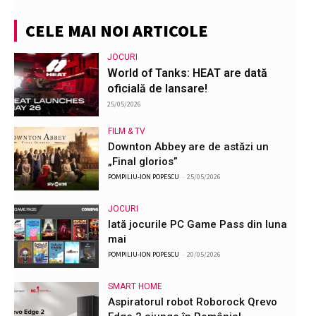
CELE MAI NOI ARTICOLE
JOCURI
World of Tanks: HEAT are dată
oficială de lansare!
25/05/2026
FILM & TV
Downton Abbey are de astăzi un
„Final glorios”
POMPILIU-ION POPESCU
-
25/05/2026
JOCURI
Iată jocurile PC Game Pass din luna
mai
POMPILIU-ION POPESCU
-
20/05/2026
SMART HOME
Aspiratorul robot Roborock Qrevo