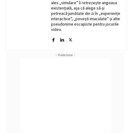
ales „simulare” îi retrezește angoasa
existențială, așa că alege să-și
petreacă jumătate din zi în „experiențe
interactive”, „povești imaculate” și alte
pseudonime escapiste pentru jocurile
video.
- Publicitate -