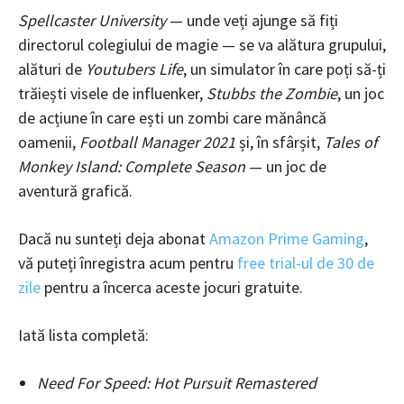
Spellcaster University
— unde veți ajunge să fiți
directorul colegiului de magie — se va alătura grupului,
alături de
Youtubers Life
, un simulator în care poți să-ți
trăiești visele de influenker,
Stubbs the Zombie
, un joc
de acțiune în care ești un zombi care mănâncă
oamenii,
Football Manager 2021
și, în sfârșit,
Tales of
Monkey Island: Complete Season
— un joc de
aventură grafică.
Dacă nu sunteți deja abonat
Amazon Prime Gaming
,
vă puteți înregistra acum pentru
free trial-ul de 30 de
zile
pentru a încerca aceste jocuri gratuite.
Iată lista completă:
Need For Speed: Hot Pursuit Remastered