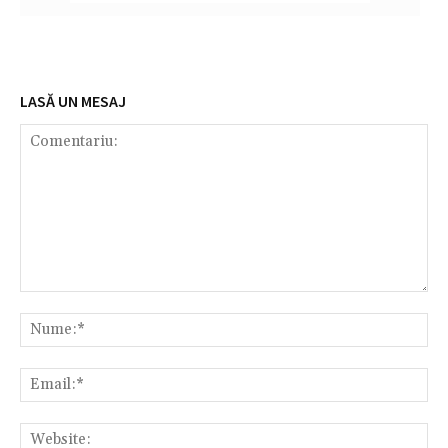
LASĂ UN MESAJ
Comentariu:
Nu
Em
We