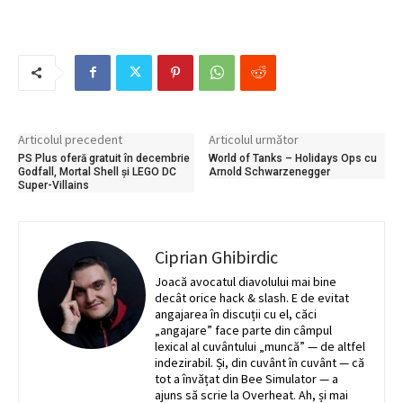
Articolul precedent
Articolul următor
PS Plus oferă gratuit în decembrie
World of Tanks – Holidays Ops cu
Godfall, Mortal Shell și LEGO DC
Arnold Schwarzenegger
Super-Villains
Ciprian Ghibirdic
Joacă avocatul diavolului mai bine
decât orice hack & slash. E de evitat
angajarea în discuții cu el, căci
„angajare” face parte din câmpul
lexical al cuvântului „muncă” — de altfel
indezirabil. Și, din cuvânt în cuvânt — că
tot a învățat din Bee Simulator — a
ajuns să scrie la Overheat. Ah, și mai