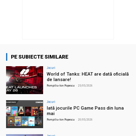
PE SUBIECTE SIMILARE
Jocuri
World of Tanks: HEAT are dată oficială
de lansare!
Pompiliu-Ion Popescu
-
25/05/2026
Jocuri
Iată jocurile PC Game Pass din luna
mai
Pompiliu-Ion Popescu
-
20/05/2026
Jocuri