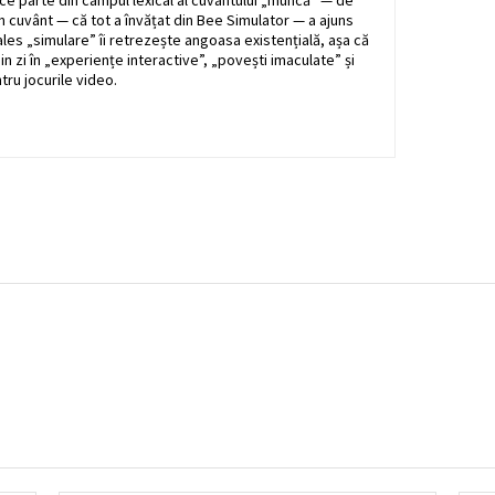
face parte din câmpul lexical al cuvântului „muncă” — de
t în cuvânt — că tot a învățat din Bee Simulator — a ajuns
 ales „simulare” îi retrezește angoasa existențială, așa că
n zi în „experiențe interactive”, „povești imaculate” și
ru jocurile video.