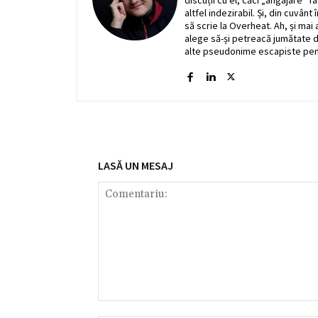
discuții cu el, căci „angajare” 
altfel indezirabil. Și, din cuvân
să scrie la Overheat. Ah, și mai
alege să-și petreacă jumătate di
alte pseudonime escapiste pent
LASĂ UN MESAJ
Comentariu: