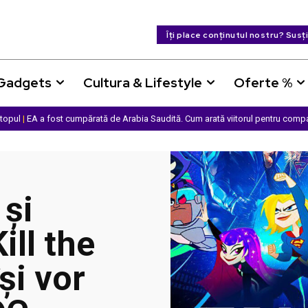
Îți place conținutul nostru? Susț
 Gadgets
Cultura & Lifestyle
Oferte %
ptopul
|
EA a fost cumpărată de Arabia Saudită. Cum arată viitorul pentru comp
și
ill the
și vor