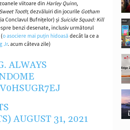
ezoanele viitoare din
Harley Quinn
,
Sweet Tooth
; dezvăluiri din jocurile
Gotham
ția Conclavul Bufnițelor) și
Suicide Squad: Kill
despre benzi desenate, inclusiv următorul
 (
o asociere mai puțin hidoasă
decât la ce a
g Jr
. acum câteva zile)
. ALWAYS
ANDOME
/V0HSUGR7EJ
TS
TS)
AUGUST 31, 2021