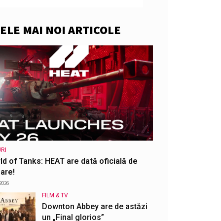
ELE MAI NOI ARTICOLE
RI
ld of Tanks: HEAT are dată oficială de
are!
2026
FILM & TV
Downton Abbey are de astăzi
un „Final glorios”