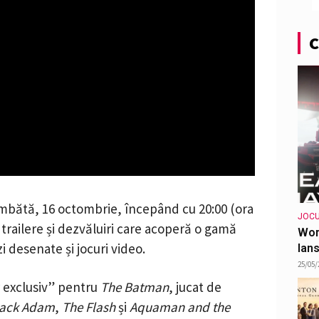
C
mbătă, 16 octombrie, începând cu 20:00 (ora
JOCU
trailere și dezvăluiri care acoperă o gamă
Wor
i desenate și jocuri video.
lans
25/05/
r exclusiv” pentru
The Batman
, jucat de
lack Adam
,
The Flash
și
Aquaman and the