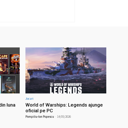
Jocuri
din luna
World of Warships: Legends ajunge
oficial pe PC
Pompiliu-Ion Popescu
-
14/05/2026