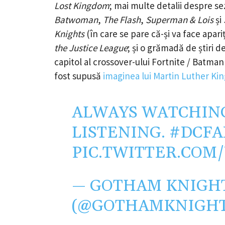
Lost Kingdom
; mai multe detalii despre s
Batwoman
,
The Flash
,
Superman & Lois
și
Knights
(în care se pare că-și va face apari
the Justice League
; și o grămadă de știri 
capitol al crossover-ului Fortnite / Batman
fost supusă
imaginea lui Martin Luther Kin
ALWAYS WATCHING
LISTENING.
#DCF
PIC.TWITTER.COM
— GOTHAM KNIGH
(@GOTHAMKNIGH