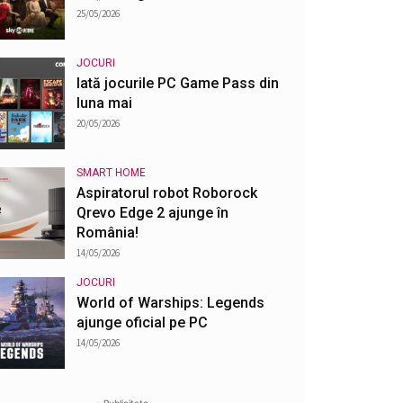
25/05/2026
JOCURI
Iată jocurile PC Game Pass din
luna mai
20/05/2026
SMART HOME
Aspiratorul robot Roborock
Qrevo Edge 2 ajunge în
România!
14/05/2026
JOCURI
World of Warships: Legends
ajunge oficial pe PC
14/05/2026