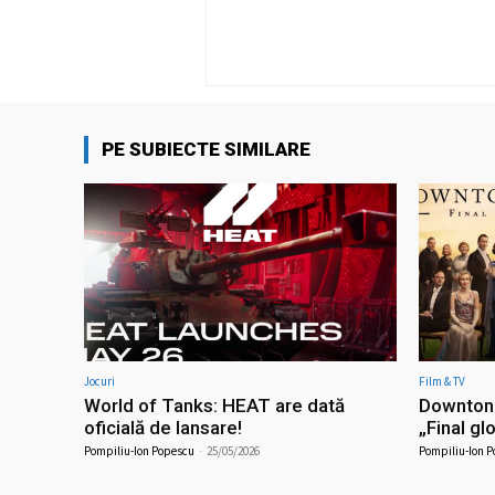
PE SUBIECTE SIMILARE
Jocuri
Film & TV
World of Tanks: HEAT are dată
Downton 
oficială de lansare!
„Final gl
Pompiliu-Ion Popescu
-
25/05/2026
Pompiliu-Ion 