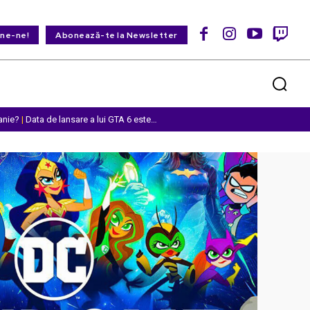
ine-ne!
Abonează-te la Newsletter
anie?
|
Data de lansare a lui GTA 6 este…