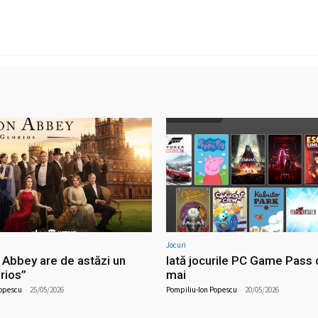
Jocuri
Abbey are de astăzi un
Iată jocurile PC Game Pass 
orios”
mai
Popescu
-
25/05/2026
Pompiliu-Ion Popescu
-
20/05/2026