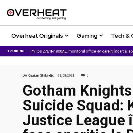
Overheat Originals
Gaming
Tech &
TRENDING
Philips 27E1N1900AE, monitorul office 4K care îți încarcă la
De
0
Ciprian Ghibirdic
31/08/2021
Gotham Knights 
Suicide Squad: K
Justice League î