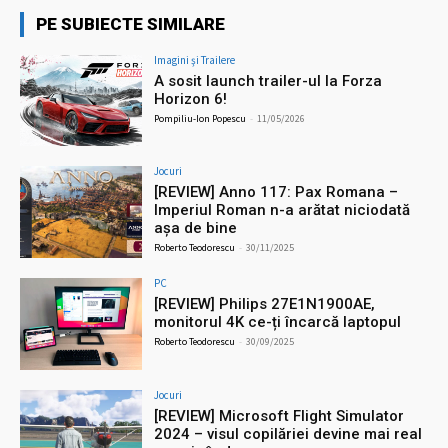
PE SUBIECTE SIMILARE
Imagini şi Trailere
A sosit launch trailer-ul la Forza
Horizon 6!
Pompiliu-Ion Popescu
-
11/05/2026
Jocuri
[REVIEW] Anno 117: Pax Romana –
Imperiul Roman n-a arătat niciodată
așa de bine
Roberto Teodorescu
-
30/11/2025
PC
[REVIEW] Philips 27E1N1900AE,
monitorul 4K ce-ți încarcă laptopul
Roberto Teodorescu
-
30/09/2025
Jocuri
[REVIEW] Microsoft Flight Simulator
2024 – visul copilăriei devine mai real