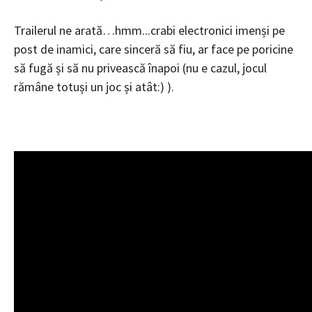
Trailerul ne arată…hmm..
.crabi electronici imenși pe
post de inamici, care sinceră să fiu, ar face pe poricine
să fugă și să nu privească înapoi (nu e cazul, jocul
rămâne totuși un joc și atât:) ).