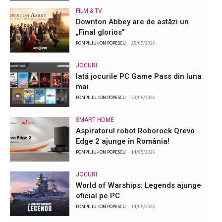
FILM & TV
Downton Abbey are de astăzi un
„Final glorios”
POMPILIU-ION POPESCU
-
25/05/2026
JOCURI
Iată jocurile PC Game Pass din luna
mai
POMPILIU-ION POPESCU
-
20/05/2026
SMART HOME
Aspiratorul robot Roborock Qrevo
Edge 2 ajunge în România!
POMPILIU-ION POPESCU
-
14/05/2026
JOCURI
World of Warships: Legends ajunge
oficial pe PC
POMPILIU-ION POPESCU
-
14/05/2026