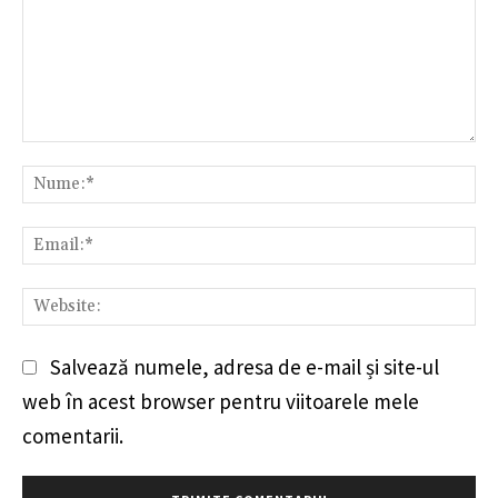
Comentariu:
Nu
Em
We
Salvează numele, adresa de e-mail și site-ul
web în acest browser pentru viitoarele mele
comentarii.