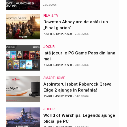
25/05/2026
FILM & TV
Downton Abbey are de astăzi un
„Final glorios”
POMPILIU-ION POPESCU
-
25/05/2026
JOCURI
Iată jocurile PC Game Pass din luna
mai
POMPILIU-ION POPESCU
-
20/05/2026
SMART HOME
Aspiratorul robot Roborock Qrevo
Edge 2 ajunge în România!
POMPILIU-ION POPESCU
-
14/05/2026
JOCURI
World of Warships: Legends ajunge
oficial pe PC