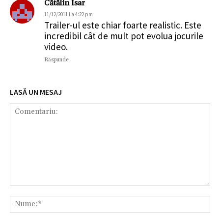
Cătălin Isar
11/12/2011 La 4:22 pm
Trailer-ul este chiar foarte realistic. Este
incredibil cât de mult pot evolua jocurile
video.
Răspunde
LASĂ UN MESAJ
Comentariu:
Nu