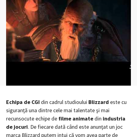
Echipa de CGI
din cadrul studioului
Blizzard
este cu
siguranţă una dintre cele mai talentate şi mai
recunsocute echipe de
filme animate
din
industria
de jocuri
. De fiecare dată când este anunţat un joc
marca Blizzard putem intui că vom avea parte de