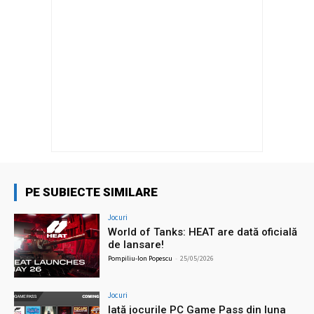
PE SUBIECTE SIMILARE
Jocuri
World of Tanks: HEAT are dată oficială
de lansare!
Pompiliu-Ion Popescu
-
25/05/2026
Jocuri
Iată jocurile PC Game Pass din luna