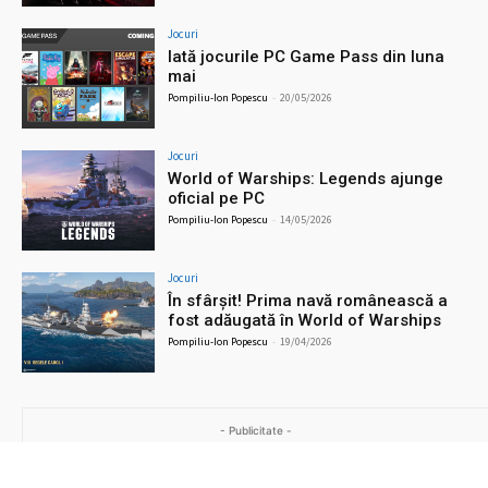
Jocuri
Iată jocurile PC Game Pass din luna
mai
Pompiliu-Ion Popescu
-
20/05/2026
Jocuri
World of Warships: Legends ajunge
oficial pe PC
Pompiliu-Ion Popescu
-
14/05/2026
Jocuri
În sfârșit! Prima navă românească a
fost adăugată în World of Warships
Pompiliu-Ion Popescu
-
19/04/2026
- Publicitate -