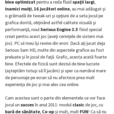
bine optimizat
pentru a reda fluid
spaţii largi
,
inamici mulţi
,
16 jucători online
, au mai adăugat şi
o grămadă de tweak-uri şi opţiuni de a seta jocul pe
grafica dorită, obţinând astfel calitate vizuală şi
performanţă, noul
Serious Engine 3.5
fiind special
creat pentru acest joc (aveţi cerinţele de sistem mai
jos). PC-ul meu îşi revine din erori. Dacă aţi jucat deja
Serious Sam HD, multe din aspectele grafice au fost
preluate şi în jocul de faţă. Grafic, acesta arată foarte
bine. Efectele de fizică sunt destul de bine lucrate
(aşteptăm totuşi să îl jucăm) şi sper ca numărul mare
de personaje pe ecran să nu afecteze prea mult
experienţa de joc şi mai ales cea online.
Cam acestea sunt o parte din elementele ce vor face
jocul un
succes
în anul 2011: modul
clasic
de joc, cu
bară de sănătate
,
Co-op
şi mult, mult
FUN
! Ca să nu