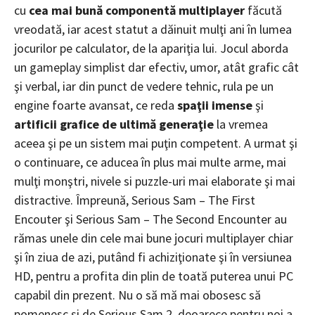
cu
cea mai bună componentă multiplayer
făcută
vreodată, iar acest statut a dăinuit mulţi ani în lumea
jocurilor pe calculator, de la apariţia lui. Jocul aborda
un gameplay simplist dar efectiv, umor, atât grafic cât
şi verbal, iar din punct de vedere tehnic, rula pe un
engine foarte avansat, ce reda
spaţii imense
şi
artificii grafice de ultimă generaţie
la vremea
aceea şi pe un sistem mai puţin competent. A urmat şi
o continuare, ce aducea în plus mai multe arme, mai
mulţi monştri, nivele si puzzle-uri mai elaborate şi mai
distractive. Împreună, Serious Sam – The First
Encouter şi Serious Sam – The Second Encounter au
rămas unele din cele mai bune jocuri multiplayer chiar
şi în ziua de azi, putând fi achiziţionate şi în versiunea
HD, pentru a profita din plin de toată puterea unui PC
capabil din prezent. Nu o să mă mai obosesc să
pomenesc şi de Serious Sam 2,
deoarece pentru noi a