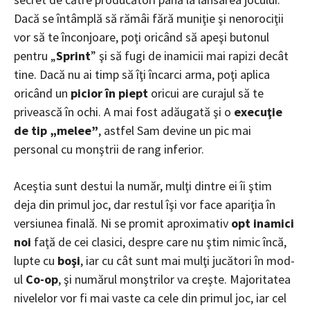
Dacă se întâmplă să rămâi fără muniţie şi nenorociţii
vor să te înconjoare, poţi oricând să apeşi butonul
pentru „
Sprint
” şi să fugi de inamicii mai rapizi decât
tine. Dacă nu ai timp să îţi încarci arma, poţi aplica
oricând un
picior în piept
oricui are curajul să te
privească în ochi. A mai fost adăugată şi o
execuţie
de tip „melee”
, astfel Sam devine un pic mai
personal cu monştrii de rang inferior.
Aceştia sunt destui la număr, mulţi dintre ei îi ştim
deja din primul joc, dar restul îşi vor face apariţia în
versiunea finală. Ni se promit aproximativ
opt inamici
noi
faţă de cei clasici, despre care nu ştim nimic încă,
lupte cu
boşi
, iar cu cât sunt mai mulţi jucători în mod-
ul
Co-op
, şi numărul monştrilor va creşte. Majoritatea
nivelelor vor fi mai vaste ca cele din primul joc, iar cel