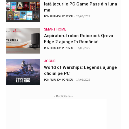
Iată jocurile PC Game Pass din luna
mai
POMPILIU-ION POPESCU
-
20/05/2026
SMART HOME
Aspiratorul robot Roborock Qrevo
Edge 2 ajunge în România!
POMPILIU-ION POPESCU
-
14/05/2026
JOCURI
World of Warships: Legends ajunge
oficial pe PC
POMPILIU-ION POPESCU
-
14/05/2026
- Publicitate -