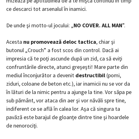
mizează pe aptitudinea de a te mişca continuu în timp
ce descarci tot arsenalul în inamici.
De unde şi motto-ul jocului: „
NO COVER. ALL MAN
”.
Acesta
nu promovează deloc tactica
, chiar şi
butonul „Crouch” a fost scos din control. Dacă ai
impresia că te poţi ascunde după un zid, ca să eviţi
confruntările directe, atunci greşeşti! Mare parte din
mediul înconjurător a devenit
destructibil
(pomi,
ziduri, coloane de beton etc.), iar inamicii nu se vor da
în lături de la nimic pentru a ajunge la tine. Vor săpa pe
sub pământ, vor ataca din aer şi vor năvăli spre tine,
indiferent ce se află în calea lor. Aşa că singura ta
pavăză este barajul de gloanţe dintre tine şi hoardele
de nenorociţi.