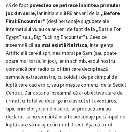
că de fapt
povestea se petrece înaintea primului
joc din serie
, iar iniţialele
BFE
ar veni de la
„Before
First Encounter”
(deşi personaje şugubeţe ale
internetului vuiau ca ar veni de fapt de la „Battle For
Egypt” sau „Big Fucking Encounter”). Ceea ce
înseamnă că
nu mai există Netrisca
, Inteligenţa
Artificială care îl sprijinea moral pe Sam (sau poate
apare mai târziu în joc), iar în schimb, eroul nostru
comunică prin radio cu ofiţeri care decriptează
semnale extraterestre, cu soldaţii de pe câmpul de
luptă care cad eroic, sau primeşte comenzi de la Sediul
Central. Dar asta nu înseamnă că ai obiective clare de
urmat, ci totul va decurge în clasicul stil aventuros,
tipic primelor jocuri din serie, iar producătorii au
declarat ca nu vom întâlni alte personaje pe câmpul de
luptă care să ne ajute în mod direct. Aşa că totul