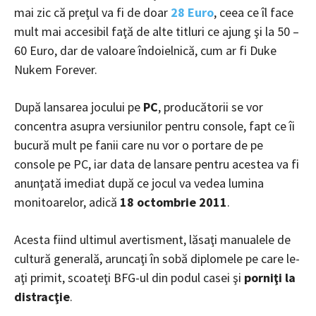
mai zic că preţul va fi de doar
28 Euro
, ceea ce îl face
mult mai accesibil faţă de alte titluri ce ajung şi la 50 –
60 Euro, dar de valoare îndoielnică, cum ar fi Duke
Nukem Forever.
După lansarea jocului pe
PC
, producătorii se vor
concentra asupra versiunilor pentru console, fapt ce îi
bucură mult pe fanii care nu vor o portare de pe
console pe PC, iar data de lansare pentru acestea va fi
anunţată imediat după ce jocul va vedea lumina
monitoarelor, adică
18 octombrie 2011
.
Acesta fiind ultimul avertisment, lăsaţi manualele de
cultură generală, aruncaţi în sobă diplomele pe care le-
aţi primit, scoateţi BFG-ul din podul casei şi
porniţi la
distracţie
.