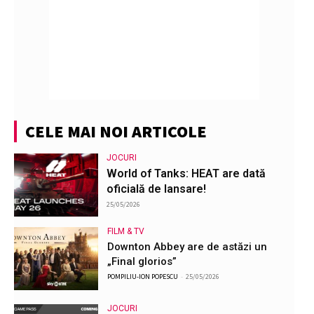
CELE MAI NOI ARTICOLE
JOCURI
World of Tanks: HEAT are dată
oficială de lansare!
25/05/2026
FILM & TV
Downton Abbey are de astăzi un
„Final glorios”
POMPILIU-ION POPESCU
-
25/05/2026
JOCURI