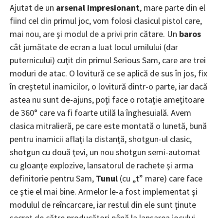
Ajutat de un
arsenal impresionant
, mare parte din el
fiind cel din primul joc, vom folosi clasicul pistol care,
mai nou, are şi modul de a privi prin cătare. Un
baros
cât jumătate de ecran a luat locul umilului (dar
puternicului) cuţit din primul Serious Sam, care are trei
moduri de atac. O lovitură ce se aplică de sus în jos, fix
în creştetul inamicilor, o lovitură dintr-o parte, iar dacă
astea nu sunt de-ajuns, poţi face o rotaţie ameţitoare
de 360° care va fi foarte utilă la înghesuială. Avem
clasica mitralieră, pe care este montată o lunetă, bună
pentru inamicii aflaţi la distanţă, shotgun-ul clasic,
shotgun cu două ţevi, un nou shotgun semi-automat
cu gloanţe explozive, lansatorul de rachete şi arma
definitorie pentru Sam,
Tunul
(cu „t” mare) care face
ce ştie el mai bine. Armelor le-a fost implementat şi
modulul de reîncarcare, iar restul din ele sunt ţinute
secret de către producători până la lansarea jocului.