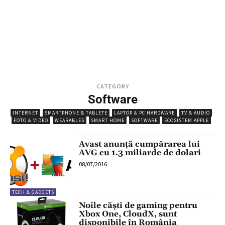
CATEGORY
Software
INTERNET
SMARTPHONE & TABLETE
LAPTOP & PC HARDWARE
TV & AUDIO
FOTO & VIDEO
WEARABLES
SMART HOME
SOFTWARE
ECOSISTEM APPLE
Avast anunță cumpărarea lui
AVG cu 1.3 miliarde de dolari
08/07/2016
TECH & GADGETS
Noile căști de gaming pentru
Xbox One, CloudX, sunt
disponibile în România