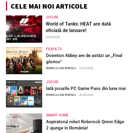
CELE MAI NOI ARTICOLE
JOCURI
World of Tanks: HEAT are dată
oficială de lansare!
25/05/2026
FILM & TV
Downton Abbey are de astăzi un „Final
glorios”
POMPILIU-ION POPESCU
-
25/05/2026
JOCURI
Iată jocurile PC Game Pass din luna mai
POMPILIU-ION POPESCU
-
20/05/2026
SMART HOME
Aspiratorul robot Roborock Qrevo Edge
2 ajunge în România!