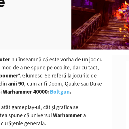
e
oter
nu înseamnă că este vorba de un joc cu
 mod de a ne spune pe ocolite, dar cu tact,
 boomer
“. Glumesc. Se referă la jocurile de
 din
anii 90
, cum ar fi Doom, Quake sau Duke
și
Warhammer 40000:
Boltgun
.
atât gameplay-ul, cât și grafica se
putea spune că universul
Warhammer
a
 curățenie generală.