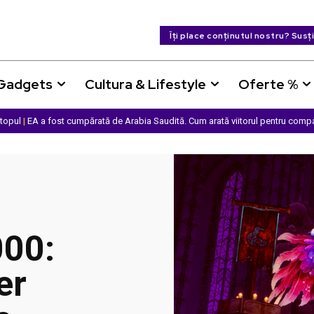
Îți place conținutul nostru? Susț
 Gadgets
Cultura & Lifestyle
Oferte %
ptopul
|
EA a fost cumpărată de Arabia Saudită. Cum arată viitorul pentru comp
00:
er