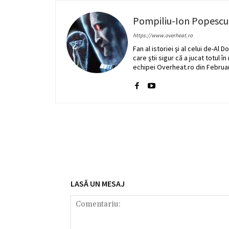
Pompiliu-Ion Popescu
https://www.overheat.ro
Fan al istoriei şi al celui de-A
care ştii sigur că a jucat totul î
echipei Overheat.ro din Februar
LASĂ UN MESAJ