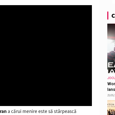
C
JOCU
Wor
lans
25/05/
ran
a cărui menire este să stârpească