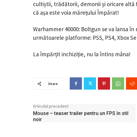
cultiștii, trădătorii, demonii și oricare alt
că așa este voia mărețului Împărat!
Warhammer 40000: Boltgun se va lansa în 
următoarele platforme: PS5, PS4, Xbox Ser
La împărțit inchiziție, nu la întins mâna!
Share
Articolul precedent
Mouse – teaser trailer pentru un FPS în stil
noir