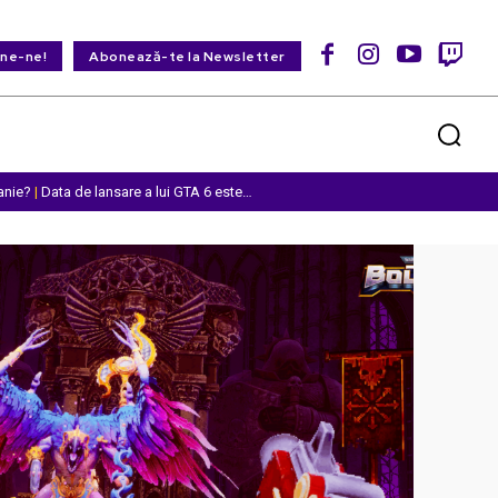
ine-ne!
Abonează-te la Newsletter
anie?
|
Data de lansare a lui GTA 6 este…