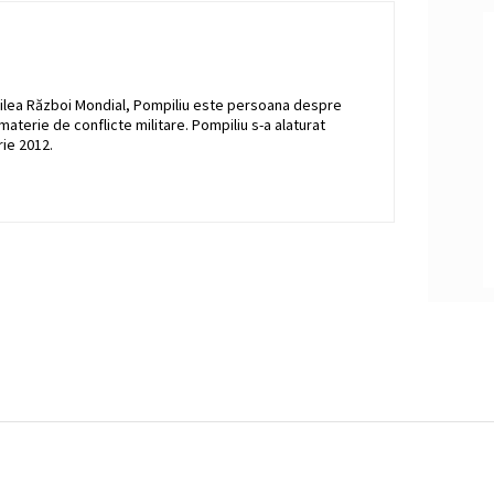
l Doilea Război Mondial, Pompiliu este persoana despre
n materie de conflicte militare. Pompiliu s-a alaturat
ie 2012.