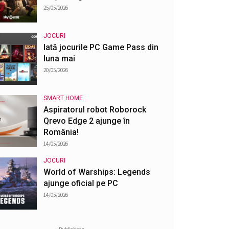
25/05/2026
JOCURI
Iată jocurile PC Game Pass din
luna mai
20/05/2026
SMART HOME
Aspiratorul robot Roborock
Qrevo Edge 2 ajunge în
România!
14/05/2026
JOCURI
World of Warships: Legends
ajunge oficial pe PC
14/05/2026