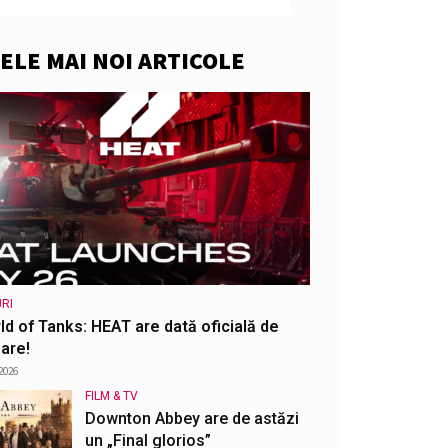
ELE MAI NOI ARTICOLE
RI
ld of Tanks: HEAT are dată oficială de
are!
2026
FILM & TV
Downton Abbey are de astăzi
un „Final glorios”