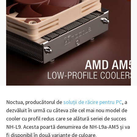
Noctua, producătorul de
soluții de răcire pentru PC
, a
dezvăluit în urmă cu câteva zile cel mai nou model de
cooler cu profil redus care se alătură seriei de succes
NH-L9. Acesta poartă denumirea de NH-L9a-AM5 și va
fi disponibil în două variante de culoare.