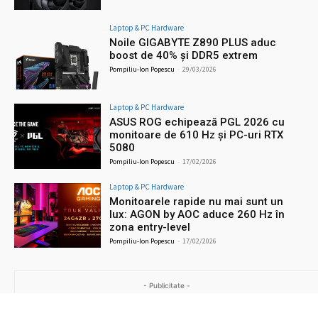
Laptop & PC Hardware
Noile GIGABYTE Z890 PLUS aduc
boost de 40% și DDR5 extrem
Pompiliu-Ion Popescu
-
29/03/2026
Laptop & PC Hardware
ASUS ROG echipează PGL 2026 cu
monitoare de 610 Hz și PC-uri RTX
5080
Pompiliu-Ion Popescu
-
17/02/2026
Laptop & PC Hardware
Monitoarele rapide nu mai sunt un
lux: AGON by AOC aduce 260 Hz în
zona entry-level
Pompiliu-Ion Popescu
-
17/02/2026
- Publicitate -