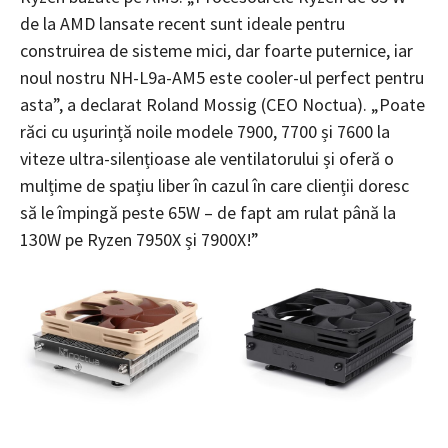
de la AMD lansate recent sunt ideale pentru
construirea de sisteme mici, dar foarte puternice, iar
noul nostru NH-L9a-AM5 este cooler-ul perfect pentru
asta”, a declarat Roland Mossig (CEO Noctua). „Poate
răci cu ușurință noile modele 7900, 7700 și 7600 la
viteze ultra-silențioase ale ventilatorului și oferă o
mulțime de spațiu liber în cazul în care clienții doresc
să le împingă peste 65W – de fapt am rulat până la
130W pe Ryzen 7950X și 7900X!”