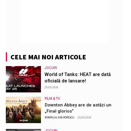
CELE MAI NOI ARTICOLE
JOCURI
World of Tanks: HEAT are dată
oficială de lansare!
25/05/2026
FILM & TV
Downton Abbey are de astăzi un
„Final glorios”
POMPILIU-ION POPESCU
-
25/05/2026
JOCURI