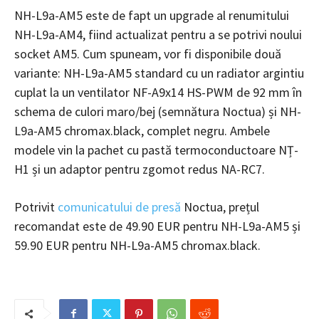
NH-L9a-AM5 este de fapt un upgrade al renumitului
NH-L9a-AM4, fiind actualizat pentru a se potrivi noului
socket AM5. Cum spuneam, vor fi disponibile două
variante: NH-L9a-AM5 standard cu un radiator argintiu
cuplat la un ventilator NF-A9x14 HS-PWM de 92 mm în
schema de culori maro/bej (semnătura Noctua) și NH-
L9a-AM5 chromax.black, complet negru. Ambele
modele vin la pachet cu pastă termoconductoare NȚ-
H1 și un adaptor pentru zgomot redus NA-RC7.
Potrivit
comunicatului de presă
Noctua, prețul
recomandat este de 49.90 EUR pentru NH-L9a-AM5 și
59.90 EUR pentru NH-L9a-AM5 chromax.black.