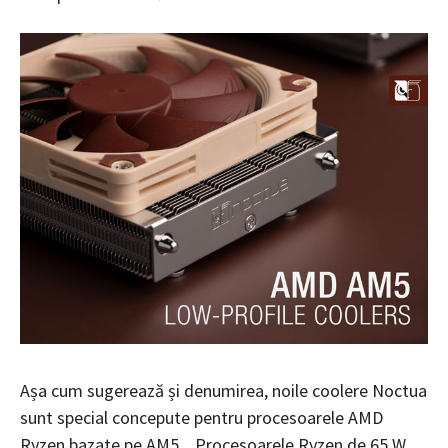
Așa cum sugerează și denumirea, noile coolere Noctua
sunt special concepute pentru procesoarele AMD
Ryzen bazate pe AM5. „Procesoarele Ryzen de 65 W