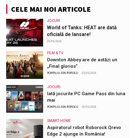
CELE MAI NOI ARTICOLE
JOCURI
World of Tanks: HEAT are dată
oficială de lansare!
25/05/2026
FILM & TV
Downton Abbey are de astăzi un
„Final glorios”
POMPILIU-ION POPESCU
-
25/05/2026
JOCURI
Iată jocurile PC Game Pass din luna
mai
POMPILIU-ION POPESCU
-
20/05/2026
SMART HOME
Aspiratorul robot Roborock Qrevo
Edge 2 ajunge în România!