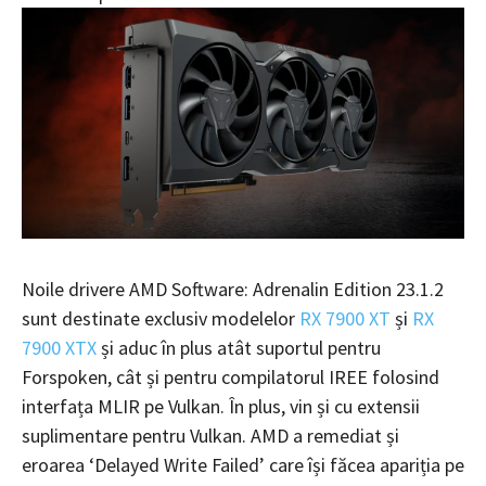
Noile drivere AMD Software: Adrenalin Edition 23.1.2
sunt destinate exclusiv modelelor
RX 7900 XT
și
RX
7900 XTX
și aduc în plus atât suportul pentru
Forspoken, cât și pentru compilatorul IREE folosind
interfața MLIR pe Vulkan. În plus, vin și cu extensii
suplimentare pentru Vulkan. AMD a remediat și
eroarea ‘Delayed Write Failed’ care își făcea apariția pe