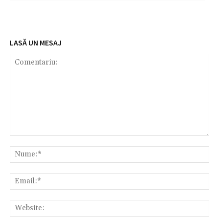
LASĂ UN MESAJ
Comentariu:
Nu
Em
We