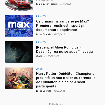
Pompiliu-Ion Popescu
-
11/05/2026
Film & TV
Ce urmărim în ianuarie pe Max?
Premiere românești, sport și
documentare captivante
Larisa Gabriela
-
09/01/2025
Film & TV
[Recenzie] Alien Romulus –
Dezamăgirea nu se aude în spațiu
Alex Duca
-
26/08/2024
Jocuri
Harry Potter: Quidditch Champions
prezintă un nou trailer cu terenurile
de Quidditch ale celor 3 școli
participante
Larisa Gabriela
-
08/08/2024
- Publicitate -