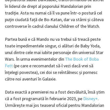
în liderul de drept al poporului Mandalorian prin
tradiție. Asta nu numai că îl va pune într-o postură cel
puțin ciudată față de Bo-Katan, dar va stârni și câteva
controverse în cadrul clanului Children of the Watch.
Partea bună e că Mando nu va trebui să treacă peste
toate impedimentele singur, ci alături de Baby Yoda,
unul dintre cele mai iubite personaje din universul Star
Wars. În urma evenimentelor din
The Book of Boba
Fett
(pe care e recomandat să-l vezi dacă vrei să
înțelegi povestea), cei doi se reîntâlnesc și pornesc
către noi aventuri în Galaxie.
Data exactă a premierei nu a fost dezvăluită, însă știm
că a fost programată în februarie 2023, pe
Disney+
.
Urmărește mai jos teaserul oficial pentru Mandalorian