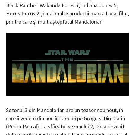
Black Panther: Wakanda Forever, Indiana Jones 5,
Hocus Pocus 2 și mai multe producții marca Lucasfilm,
printre care și mult așteptatul Mandalorian.
Sezonul 3 din Mandalorian are un teaser nou nouț, în
care îi vedem din nou împreună pe Grogu și Din Djarin
(Pedro Pascal). La sfârșitul sezonului 2, Din a devenit
deținătorul sabiei Darksaber, transformându-se astfel