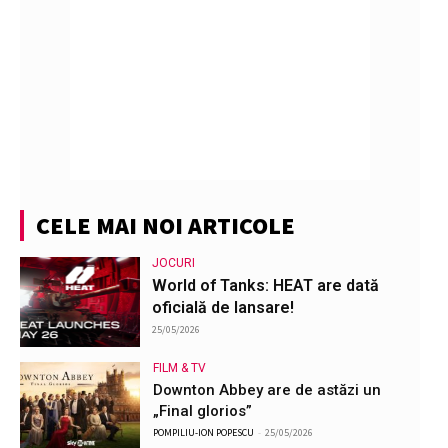
CELE MAI NOI ARTICOLE
JOCURI
World of Tanks: HEAT are dată
oficială de lansare!
25/05/2026
FILM & TV
Downton Abbey are de astăzi un
„Final glorios”
POMPILIU-ION POPESCU
-
25/05/2026