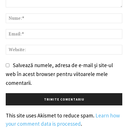
Comentariu:
Nu
Em
We
Salvează numele, adresa de e-mail și site-ul
web în acest browser pentru viitoarele mele
comentarii.
This site uses Akismet to reduce spam.
Learn how
your comment data is processed
.