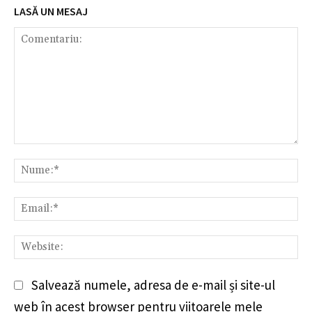
LASĂ UN MESAJ
Comentariu:
Nu
Em
We
Salvează numele, adresa de e-mail și site-ul
web în acest browser pentru viitoarele mele