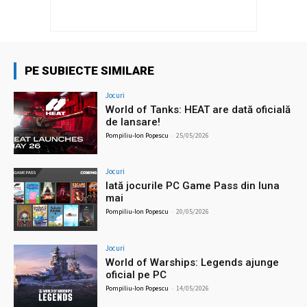
PE SUBIECTE SIMILARE
Jocuri
World of Tanks: HEAT are dată oficială
de lansare!
Pompiliu-Ion Popescu
-
25/05/2026
Jocuri
Iată jocurile PC Game Pass din luna
mai
Pompiliu-Ion Popescu
-
20/05/2026
Jocuri
World of Warships: Legends ajunge
oficial pe PC
Pompiliu-Ion Popescu
-
14/05/2026