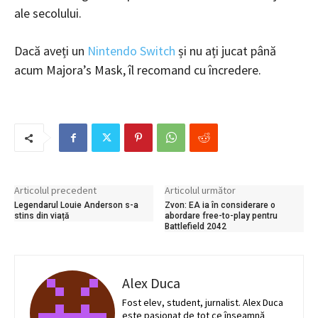
ale secolului.
Dacă aveți un
Nintendo Switch
și nu ați jucat până
acum Majora’s Mask, îl recomand cu încredere.
Articolul precedent
Articolul următor
Legendarul Louie Anderson s-a
Zvon: EA ia în considerare o
stins din viață
abordare free-to-play pentru
Battlefield 2042
Alex Duca
Fost elev, student, jurnalist. Alex Duca
este pasionat de tot ce înseamnă