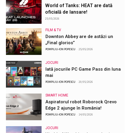
World of Tanks: HEAT are dată
oficială de lansare!
25/05/2026
FILM & TV
Downton Abbey are de astăzi un
„Final glorios”
POMPILIU-ION POPESCU
-
25/05/2026
JOCURI
Iată jocurile PC Game Pass din luna
mai
POMPILIU-ION POPESCU
-
20/05/2026
SMART HOME
Aspiratorul robot Roborock Qrevo
Edge 2 ajunge în România!
POMPILIU-ION POPESCU
-
14/05/2026
JOCURI