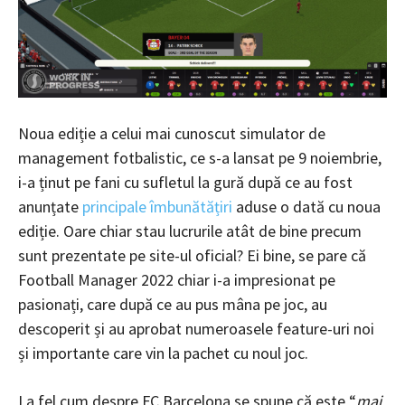
Noua ediție a celui mai cunoscut simulator de
management fotbalistic, ce s-a lansat pe 9 noiembrie,
i-a ținut pe fani cu sufletul la gură după ce au fost
anunțate
principale îmbunătățiri
aduse o dată cu noua
ediție. Oare chiar stau lucrurile atât de bine precum
sunt prezentate pe site-ul oficial? Ei bine, se pare că
Football Manager 2022 chiar i-a impresionat pe
pasionați, care după ce au pus mâna pe joc, au
descoperit și au aprobat numeroasele feature-uri noi
și importante care vin la pachet cu noul joc.
La fel cum despre FC Barcelona se spune că este “
mai