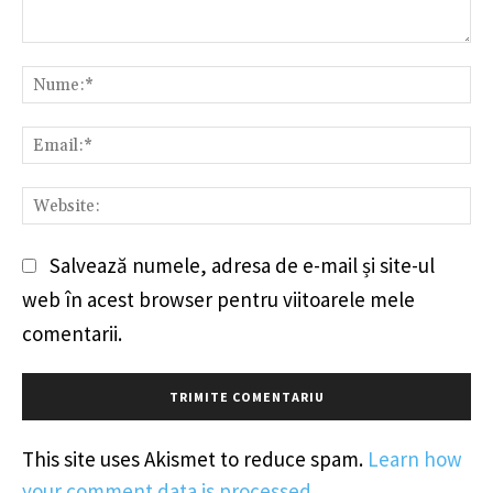
Comentariu:
Nu
Em
We
Salvează numele, adresa de e-mail și site-ul
web în acest browser pentru viitoarele mele
comentarii.
This site uses Akismet to reduce spam.
Learn how
your comment data is processed
.