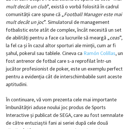
mult decât un club
”, există o vorbă folosită în cadrul
comunității care spune că „
Football Manager este mai
mult decât un joc
”. Simulatorul de management
fotbalistic este atât de complex, încât necesită un set
de abilități pentru a face ca lucrurile să meargă „
ceas
”,
la fel ca și în cazul altor sporturi ale minții, cum ar fi
șahul, pokerul sau tablele. Cineva ca
Ramón Colillas
, un
fost antrenor de fotbal care s-a reprofilat într-un
jucător profesionist de poker, este un exemplu perfect
pentru a evidenția cât de interschimbabile sunt aceste
aptitudini.
În continuare, vă vom prezenta cele mai importante
îmbunătățiri aduse noului joc produs de Sports
Interactive și publicat de SEGA, care au fost semnalate
de către entuziaștii fani ai seriei după cele două