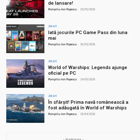
de lansare!
Pompiliu-Ion Popescu
-
25/05/2026
Jocuri
Iată jocurile PC Game Pass din luna
mai
Pompiliu-Ion Popescu
-
20/05/2026
Jocuri
World of Warships: Legends ajunge
oficial pe PC
Pompiliu-Ion Popescu
-
14/05/2026
Jocuri
În sfârșit! Prima navă românească a
fost adăugată în World of Warships
Pompiliu-Ion Popescu
-
19/04/2026
- Publicitate -