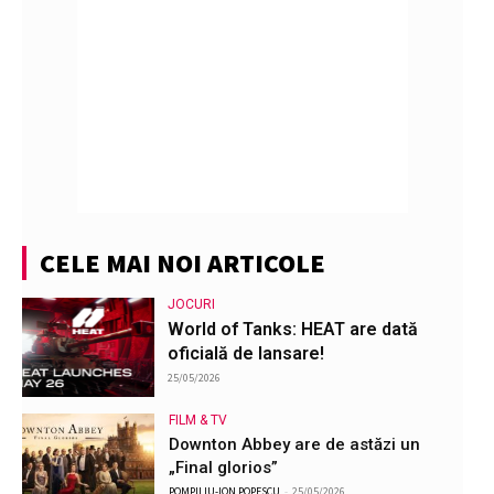
CELE MAI NOI ARTICOLE
JOCURI
World of Tanks: HEAT are dată
oficială de lansare!
25/05/2026
FILM & TV
Downton Abbey are de astăzi un
„Final glorios”
POMPILIU-ION POPESCU
-
25/05/2026