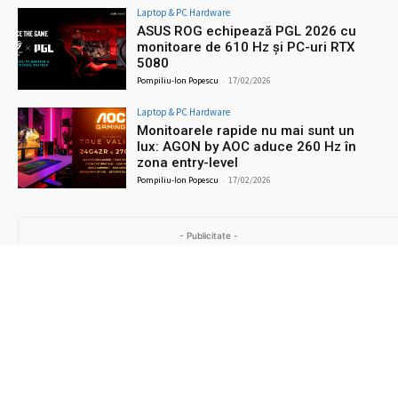
Laptop & PC Hardware
ASUS ROG echipează PGL 2026 cu
monitoare de 610 Hz și PC-uri RTX
5080
Pompiliu-Ion Popescu
-
17/02/2026
Laptop & PC Hardware
Monitoarele rapide nu mai sunt un
lux: AGON by AOC aduce 260 Hz în
zona entry-level
Pompiliu-Ion Popescu
-
17/02/2026
- Publicitate -