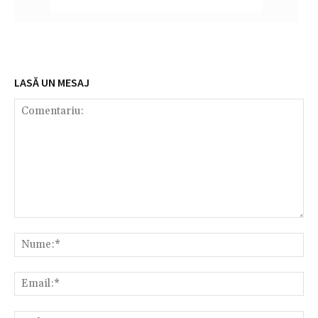
LASĂ UN MESAJ
Comentariu:
Nu
Em