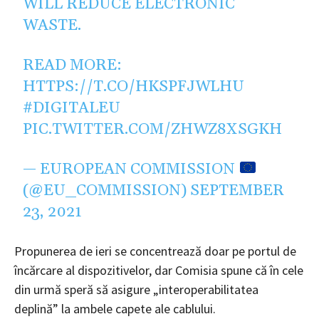
WILL REDUCE ELECTRONIC
WASTE.
READ MORE:
HTTPS://T.CO/HKSPFJWLHU
#DIGITALEU
PIC.TWITTER.COM/ZHWZ8XSGKH
— EUROPEAN COMMISSION
(@EU_COMMISSION)
SEPTEMBER
23, 2021
Propunerea de ieri se concentrează doar pe portul de
încărcare al dispozitivelor, dar Comisia spune că în cele
din urmă speră să asigure „interoperabilitatea
deplină” la ambele capete ale cablului.