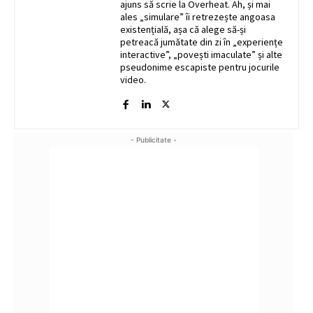
ajuns să scrie la Overheat. Ah, și mai
ales „simulare” îi retrezește angoasa
existențială, așa că alege să-și
petreacă jumătate din zi în „experiențe
interactive”, „povești imaculate” și alte
pseudonime escapiste pentru jocurile
video.
- Publicitate -