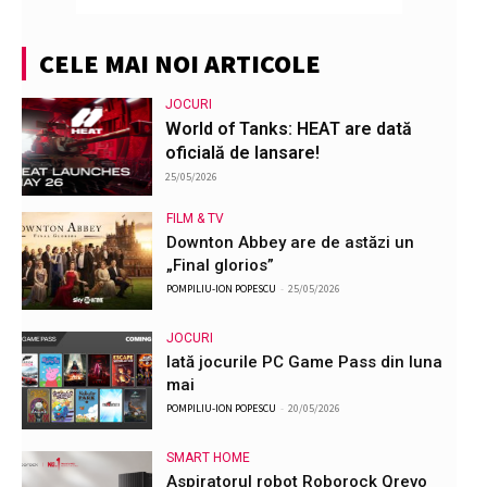
CELE MAI NOI ARTICOLE
JOCURI
World of Tanks: HEAT are dată
oficială de lansare!
25/05/2026
FILM & TV
Downton Abbey are de astăzi un
„Final glorios”
POMPILIU-ION POPESCU
-
25/05/2026
JOCURI
Iată jocurile PC Game Pass din luna
mai
POMPILIU-ION POPESCU
-
20/05/2026
SMART HOME
Aspiratorul robot Roborock Qrevo