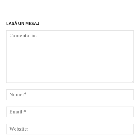
LASĂ UN MESAJ
Comentariu:
Nu
Em
We