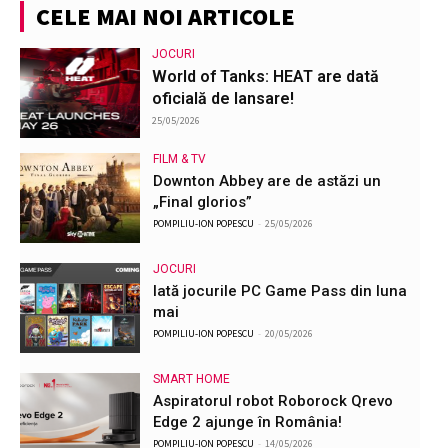
CELE MAI NOI ARTICOLE
JOCURI
World of Tanks: HEAT are dată
oficială de lansare!
25/05/2026
FILM & TV
Downton Abbey are de astăzi un
„Final glorios”
POMPILIU-ION POPESCU
-
25/05/2026
JOCURI
Iată jocurile PC Game Pass din luna
mai
POMPILIU-ION POPESCU
-
20/05/2026
SMART HOME
Aspiratorul robot Roborock Qrevo
Edge 2 ajunge în România!
POMPILIU-ION POPESCU
-
14/05/2026