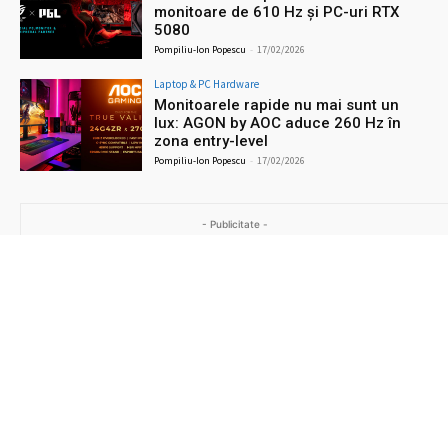
monitoare de 610 Hz și PC-uri RTX
5080
Pompiliu-Ion Popescu
-
17/02/2026
Laptop & PC Hardware
Monitoarele rapide nu mai sunt un
lux: AGON by AOC aduce 260 Hz în
zona entry-level
Pompiliu-Ion Popescu
-
17/02/2026
- Publicitate -