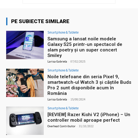
PE SUBIECTE SIMILARE
Smartphone & Tablete
Samsung a lansat noile modele
Galaxy S25 printr-un spectacol de
slam poetry și un super concert
Smiley
Larisa Gabriela
-
07/02/2025
Smartphone & Tablete
Noile telefoane din seria Pixel 9,
smartwatch-ul Watch 3 și căștile Buds
Pro 2 sunt disponibile acum în
România
Larisa Gabriela
-
15/08/2024
Smartphone & Tablete
[REVIEW] Razer Kishi V2 (iPhone) – Un
controller mobil aproape perfect
Overheat Contributor
-
31/10/2022