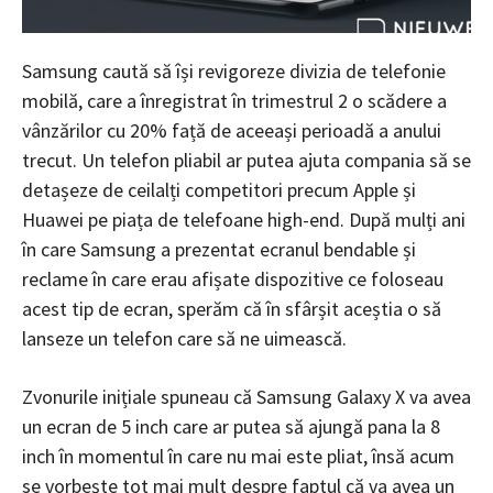
Samsung caută să își revigoreze divizia de telefonie
mobilă, care a înregistrat în trimestrul 2 o scădere a
vânzărilor cu 20% față de aceeași perioadă a anului
trecut. Un telefon pliabil ar putea ajuta compania să se
detașeze de ceilalți competitori precum Apple și
Huawei pe piața de telefoane high-end. După mulți ani
în care Samsung a prezentat ecranul bendable și
reclame în care erau afișate dispozitive ce foloseau
acest tip de ecran, sperăm că în sfârșit aceștia o să
lanseze un telefon care să ne uimească.
Zvonurile inițiale spuneau că Samsung Galaxy X va avea
un ecran de 5 inch care ar putea să ajungă pana la 8
inch în momentul în care nu mai este pliat, însă acum
se vorbește tot mai mult despre faptul că va avea un