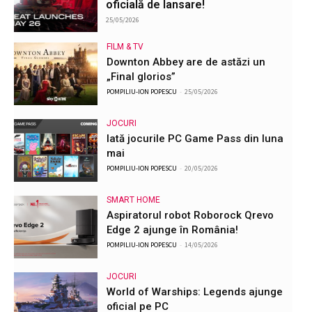
oficială de lansare!
25/05/2026
FILM & TV
Downton Abbey are de astăzi un
„Final glorios”
POMPILIU-ION POPESCU
-
25/05/2026
JOCURI
Iată jocurile PC Game Pass din luna
mai
POMPILIU-ION POPESCU
-
20/05/2026
SMART HOME
Aspiratorul robot Roborock Qrevo
Edge 2 ajunge în România!
POMPILIU-ION POPESCU
-
14/05/2026
JOCURI
World of Warships: Legends ajunge
oficial pe PC