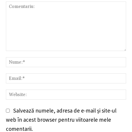
Comentariu:
Nu
Em
We
Salvează numele, adresa de e-mail și site-ul
web în acest browser pentru viitoarele mele
comentarii.