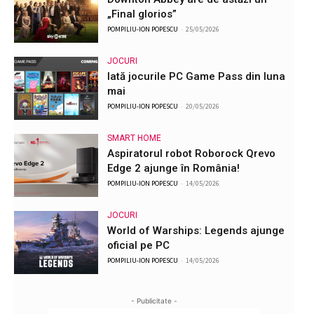
„Final glorios”
POMPILIU-ION POPESCU
-
25/05/2026
JOCURI
Iată jocurile PC Game Pass din luna
mai
POMPILIU-ION POPESCU
-
20/05/2026
SMART HOME
Aspiratorul robot Roborock Qrevo
Edge 2 ajunge în România!
POMPILIU-ION POPESCU
-
14/05/2026
JOCURI
World of Warships: Legends ajunge
oficial pe PC
POMPILIU-ION POPESCU
-
14/05/2026
- Publicitate -