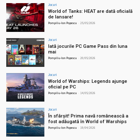
Jocuri
World of Tanks: HEAT are dată oficială
de lansare!
Pompiliu-Ion Popescu
-
25/05/2026
Jocuri
Iată jocurile PC Game Pass din luna
mai
Pompiliu-Ion Popescu
-
20/05/2026
Jocuri
World of Warships: Legends ajunge
oficial pe PC
Pompiliu-Ion Popescu
-
14/05/2026
Jocuri
În sfârșit! Prima navă românească a
fost adăugată în World of Warships
Pompiliu-Ion Popescu
-
19/04/2026