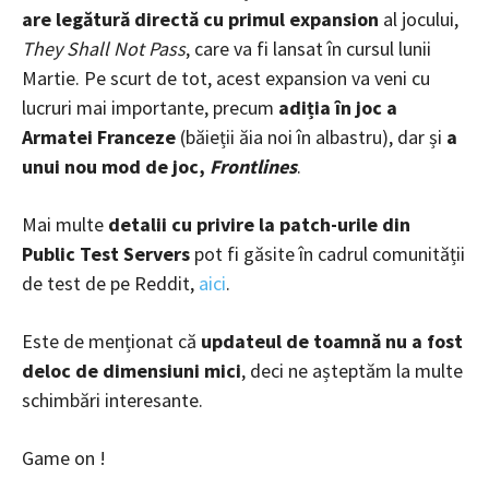
are legătură directă cu primul expansion
al jocului,
They Shall Not Pass
, care va fi lansat în cursul lunii
Martie. Pe scurt de tot, acest expansion va veni cu
lucruri mai importante, precum
adiția în joc a
Armatei Franceze
(băieții ăia noi în albastru), dar și
a
unui nou mod de joc,
Frontlines
.
Mai multe
detalii cu privire la patch-urile din
Public Test Servers
pot fi găsite în cadrul comunității
de test de pe Reddit,
aici
.
Este de menționat că
u
pdateul de toamnă nu a fost
deloc de dimensiuni mici
, deci ne așteptăm la multe
schimbări interesante.
Game on !