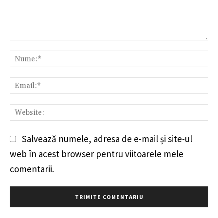
Comentariu:
Nu
Em
We
Salvează numele, adresa de e-mail și site-ul
web în acest browser pentru viitoarele mele
comentarii.