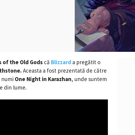
s of
the Old Gods
că
Blizzard
a pregătit o
thstone.
Aceasta a fost prezentată de către
va numi
One Night in Karazhan
, unde suntem
re din lume.