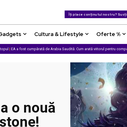
Îți place conținutul nostru? Susț
 Gadgets
Cultura & Lifestyle
Oferte %
ptopul
|
EA a fost cumpărată de Arabia Saudită. Cum arată viitorul pentru comp
la o nouă
stone!