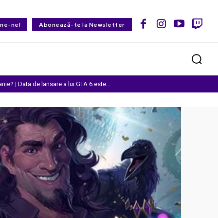
ine-ne!
Abonează-te la Newsletter
anie?
|
Data de lansare a lui GTA 6 este…