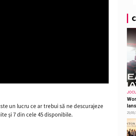
C
JOCU
Wor
ste un lucru ce ar trebui să ne descurajeze
lans
25/05/
e și 7 din cele 45 disponibile.