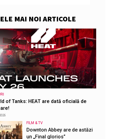
ELE MAI NOI ARTICOLE
RI
ld of Tanks: HEAT are dată oficială de
are!
2026
FILM & TV
Downton Abbey are de astăzi
un „Final glorios”