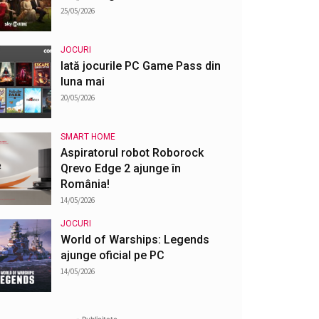
25/05/2026
JOCURI
Iată jocurile PC Game Pass din
luna mai
20/05/2026
SMART HOME
Aspiratorul robot Roborock
Qrevo Edge 2 ajunge în
România!
14/05/2026
JOCURI
World of Warships: Legends
ajunge oficial pe PC
14/05/2026