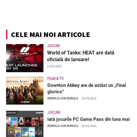
CELE MAI NOI ARTICOLE
JOCURI
World of Tanks: HEAT are dată
oficială de lansare!
25/05/2026
FILM & TV
Downton Abbey are de astăzi un „Final
glorios”
POMPILIU-ION POPESCU
-
25/05/2026
JOCURI
Iată jocurile PC Game Pass din luna mai
POMPILIU-ION POPESCU
-
20/05/2026