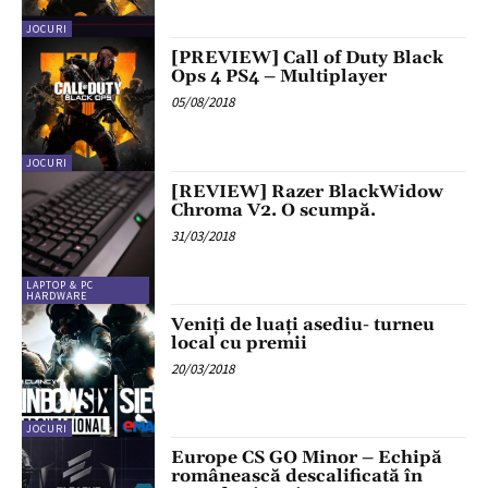
JOCURI
[PREVIEW] Call of Duty Black
Ops 4 PS4 – Multiplayer
05/08/2018
JOCURI
[REVIEW] Razer BlackWidow
Chroma V2. O scumpă.
31/03/2018
LAPTOP & PC
HARDWARE
Veniți de luați asediu- turneu
local cu premii
20/03/2018
JOCURI
Europe CS GO Minor – Echipă
românească descalificată în