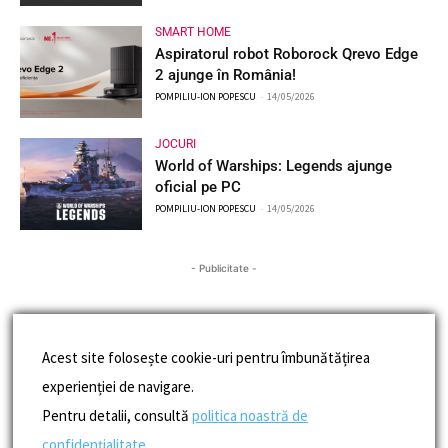
SMART HOME
Aspiratorul robot Roborock Qrevo Edge
2 ajunge în România!
POMPILIU-ION POPESCU
-
14/05/2026
JOCURI
World of Warships: Legends ajunge
oficial pe PC
POMPILIU-ION POPESCU
-
14/05/2026
- Publicitate -
Acest site folosește cookie-uri pentru îmbunătățirea
experienției de navigare.
Pentru detalii, consultă
politica noastră de
confidențialitate
.