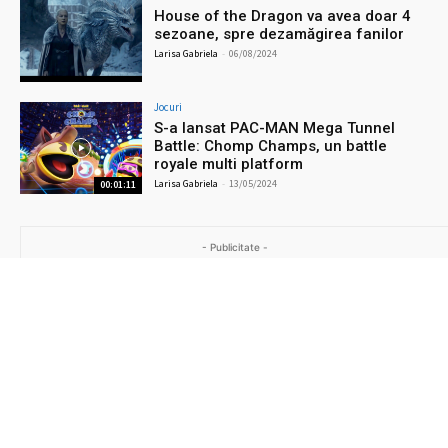
House of the Dragon va avea doar 4
sezoane, spre dezamăgirea fanilor
Larisa Gabriela
-
06/08/2024
Jocuri
S-a lansat PAC-MAN Mega Tunnel
Battle: Chomp Champs, un battle
royale multi platform
Larisa Gabriela
-
13/05/2024
00:01:11
- Publicitate -