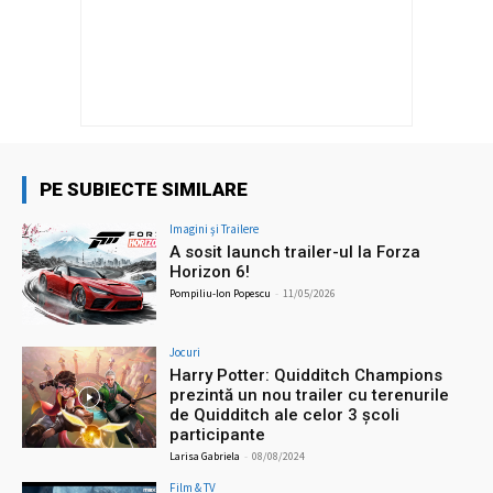
PE SUBIECTE SIMILARE
Imagini şi Trailere
A sosit launch trailer-ul la Forza
Horizon 6!
Pompiliu-Ion Popescu
-
11/05/2026
Jocuri
Harry Potter: Quidditch Champions
prezintă un nou trailer cu terenurile
de Quidditch ale celor 3 școli
participante
Larisa Gabriela
-
08/08/2024
Film & TV