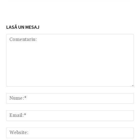
LASĂ UN MESAJ
Comentariu:
Nu
Em
We