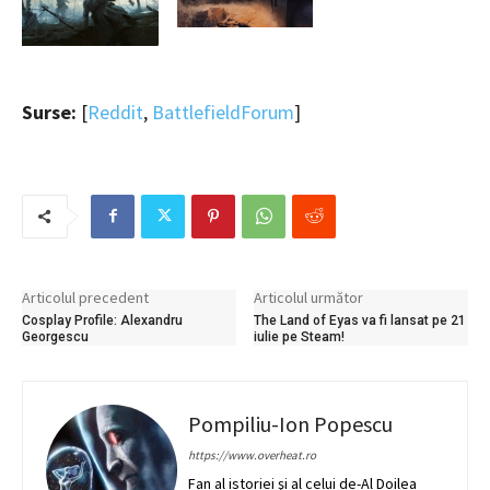
Surse:
[
Reddit
,
BattlefieldForum
]
Articolul precedent
Articolul următor
Cosplay Profile: Alexandru
The Land of Eyas va fi lansat pe 21
Georgescu
iulie pe Steam!
Pompiliu-Ion Popescu
https://www.overheat.ro
Fan al istoriei şi al celui de-Al Doilea