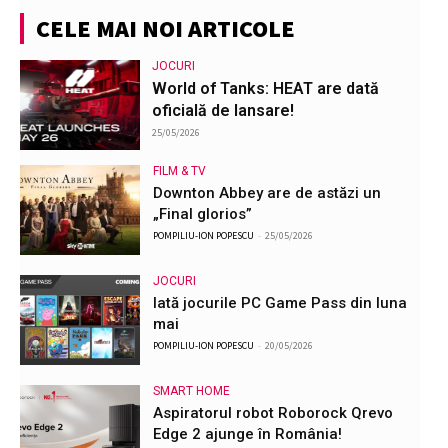
CELE MAI NOI ARTICOLE
JOCURI
World of Tanks: HEAT are dată
oficială de lansare!
25/05/2026
FILM & TV
Downton Abbey are de astăzi un
„Final glorios”
POMPILIU-ION POPESCU
-
25/05/2026
JOCURI
Iată jocurile PC Game Pass din luna
mai
POMPILIU-ION POPESCU
-
20/05/2026
SMART HOME
Aspiratorul robot Roborock Qrevo
Edge 2 ajunge în România!