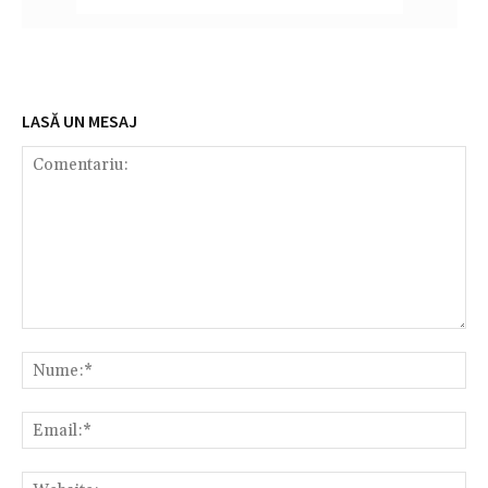
LASĂ UN MESAJ
Comentariu:
Nu
Em
We