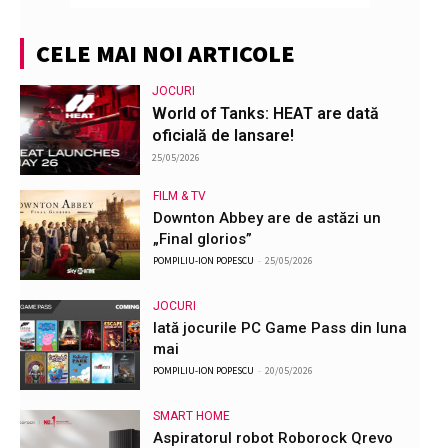
CELE MAI NOI ARTICOLE
JOCURI
World of Tanks: HEAT are dată
oficială de lansare!
25/05/2026
FILM & TV
Downton Abbey are de astăzi un
„Final glorios”
POMPILIU-ION POPESCU
-
25/05/2026
JOCURI
Iată jocurile PC Game Pass din luna
mai
POMPILIU-ION POPESCU
-
20/05/2026
SMART HOME
Aspiratorul robot Roborock Qrevo