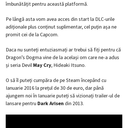
îmbunătățit pentru această platformă.
Pe lângă asta vom avea acces din start la DLC-urile
adiționale plus conținut suplimentar, cel puțin așa ne
promit cei de la Capcom.
Daca nu sunteți entuziasmați ar trebui să fiți pentru că
Dragon’s Dogma vine de la același om care ne-a adus
și seria Devil
May Cry
, Hideaki Itsuno.
O să îl puteți cumpăra de pe Steam începând cu
Ianuarie 2016 la prețul de 30 de euro, dar până
ajungem noi în Ianuarie puteți să vizionați trailer-ul de
lansare pentru
Dark Arisen
din 2013.