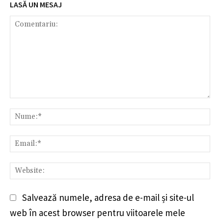
LASĂ UN MESAJ
Comentariu:
Nu
Em
We
Salvează numele, adresa de e-mail și site-ul
web în acest browser pentru viitoarele mele