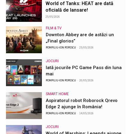
World of Tanks: HEAT are dată
oficială de lansare!
25/05/2026
FILM & TV
Downton Abbey are de astăzi un
„Final glorios”
POMPILIU-ION POPESCU
-
25/05/2026
JOCURI
Iată jocurile PC Game Pass din luna
mai
POMPILIU-ION POPESCU
-
20/05/2026
SMART HOME
Aspiratorul robot Roborock Qrevo
Edge 2 ajunge în România!
POMPILIU-ION POPESCU
-
14/05/2026
JOCURI
World of Warships: Legends ajunge