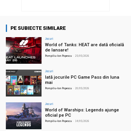
PE SUBIECTE SIMILARE
Jocuri
World of Tanks: HEAT are dată oficială
de lansare!
Pompiliu-Ion Popescu
-
25/05/2026
Jocuri
Iată jocurile PC Game Pass din luna
mai
Pompiliu-Ion Popescu
-
20/05/2026
Jocuri
World of Warships: Legends ajunge
oficial pe PC
Pompiliu-Ion Popescu
-
14/05/2026