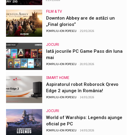
FILM & TV
Downton Abbey are de astăzi un
„Final glorios”
POMPILIU-ION POPESCU
-
25/05/2026
JOCURI
Iată jocurile PC Game Pass din luna
mai
POMPILIU-ION POPESCU
-
20/05/2026
SMART HOME
Aspiratorul robot Roborock Qrevo
Edge 2 ajunge în România!
POMPILIU-ION POPESCU
-
14/05/2026
JOCURI
World of Warships: Legends ajunge
oficial pe PC
POMPILIU-ION POPESCU
-
14/05/2026