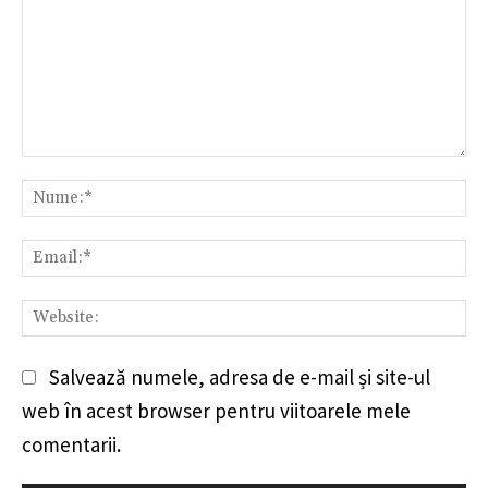
Comentariu:
Nu
Em
We
Salvează numele, adresa de e-mail și site-ul
web în acest browser pentru viitoarele mele
comentarii.