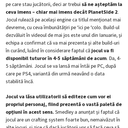
pe care stau jucătorii, deci ar trebui
să ne așteptăm la
ceva imens – chiar mai imens decât PlanetSide 2
.
Jocul rulează pe același engine ca titlul menționat mai
devreme, cu ceva îmbunătățiri pe ‘ici pe ‘colo. Build-ul
dezvăluit în videoul de mai jos este unul din Ianuarie, și
echipa a confirmat că va mai prezenta și alte build-uri
în curând, luând în considerare faptul că
jocul va fi
disponibil tuturor în 4-5 săptămâni de acum
. Da, 4-
5 săptămâni. Jocul se va lansă mai întâi pe PC, după
care pe PS4, variantă din urmă neavând o data
stabilită încă.
Jocul va lăsa utilizatorii să editeze cum vor ei
propriul personaj, fiind prezentă o vastă paletă de
opțiuni în acest sens.
Smedley a anunțat și faptul că
jocul are un crafting system foarte bun, nemaivăzut în
alte jocuri, și zice că dacă jucătorii vor să facă ceva să