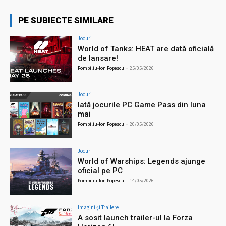
PE SUBIECTE SIMILARE
Jocuri
World of Tanks: HEAT are dată oficială
de lansare!
Pompiliu-Ion Popescu
-
25/05/2026
Jocuri
Iată jocurile PC Game Pass din luna
mai
Pompiliu-Ion Popescu
-
20/05/2026
Jocuri
World of Warships: Legends ajunge
oficial pe PC
Pompiliu-Ion Popescu
-
14/05/2026
Imagini şi Trailere
A sosit launch trailer-ul la Forza