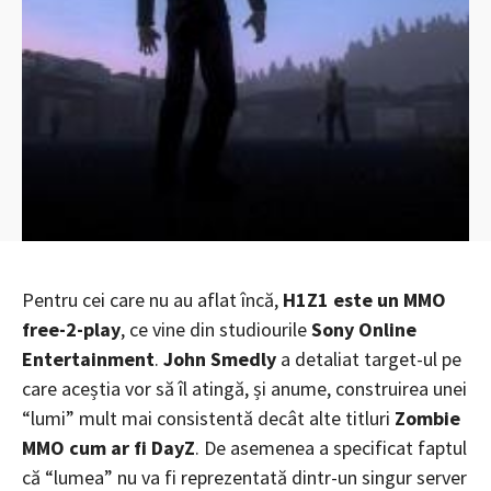
Pentru cei care nu au aflat încă,
H1Z1 este un MMO
free-2-play
, ce vine din studiourile
Sony Online
Entertainment
.
John Smedly
a detaliat target-ul pe
care aceștia vor să îl atingă, și anume, construirea unei
“lumi” mult mai consistentă decât alte titluri
Zombie
MMO cum ar fi DayZ
. De asemenea a specificat faptul
că “lumea” nu va fi reprezentată dintr-un singur server