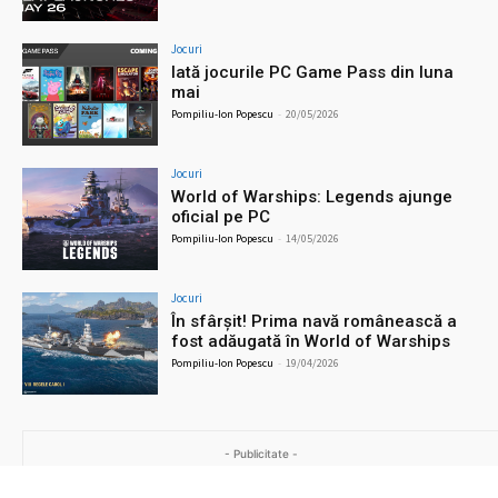
Jocuri
Iată jocurile PC Game Pass din luna
mai
Pompiliu-Ion Popescu
-
20/05/2026
Jocuri
World of Warships: Legends ajunge
oficial pe PC
Pompiliu-Ion Popescu
-
14/05/2026
Jocuri
În sfârșit! Prima navă românească a
fost adăugată în World of Warships
Pompiliu-Ion Popescu
-
19/04/2026
- Publicitate -