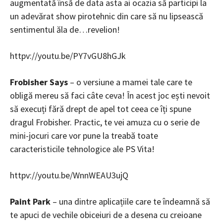
augmentată însă de data asta ai ocazia să participi la
un adevărat show pirotehnic din care să nu lipsească
sentimentul ăla de…revelion!
httpv://youtu.be/PY7vGU8hGJk
Frobisher Says
– o versiune a mamei tale care te
obligă mereu să faci câte ceva! În acest joc ești nevoit
să execuți fără drept de apel tot ceea ce îți spune
dragul Frobisher. Practic, te vei amuza cu o serie de
mini-jocuri care vor pune la treabă toate
caracteristicile tehnologice ale PS Vita!
httpv://youtu.be/WnnWEAU3ujQ
Paint Park
– una dintre aplicațiile care te îndeamnă să
te apuci de vechile obiceiuri de a desena cu creioane