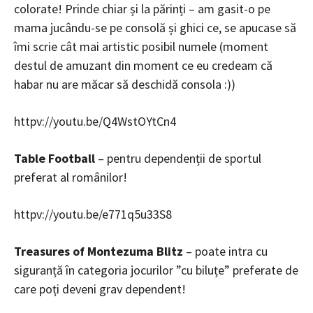
colorate! Prinde chiar și la părinți – am gasit-o pe
mama jucându-se pe consolă și ghici ce, se apucase să
îmi scrie cât mai artistic posibil numele (moment
destul de amuzant din moment ce eu credeam că
habar nu are măcar să deschidă consola :))
httpv://youtu.be/Q4WstOYtCn4
Table Football
– pentru dependenții de sportul
preferat al românilor!
httpv://youtu.be/e771q5u33S8
Treasures of Montezuma Blitz
– poate intra cu
siguranță în categoria jocurilor ”cu biluțe” preferate de
care poți deveni grav dependent!