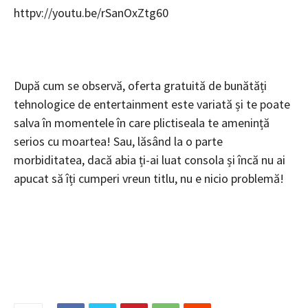
httpv://youtu.be/rSanOxZtg60
După cum se observă, oferta gratuită de bunătăți
tehnologice de entertainment este variată și te poate
salva în momentele în care plictiseala te amenință
serios cu moartea! Sau, lăsând la o parte
morbiditatea, dacă abia ți-ai luat consola și încă nu ai
apucat să îți cumperi vreun titlu, nu e nicio problemă!