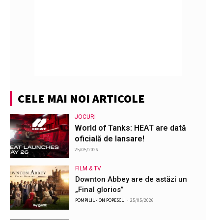
CELE MAI NOI ARTICOLE
JOCURI
World of Tanks: HEAT are dată
oficială de lansare!
25/05/2026
FILM & TV
Downton Abbey are de astăzi un
„Final glorios”
POMPILIU-ION POPESCU
-
25/05/2026