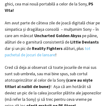
ghici, cea mai nouă portabilă a celor de la Sony,
PS
Vita!
Am avut parte de câteva zile de joacă digitală chiar pe
simpatica și dragălașa consolă – mulțumim Sony – în
care am mâncat
Uncharted Golden Abyss
pe pâine,
alături de o garnitură consistentă de
Little Deviants
dar şi un pic de
Reality Fighters
alături, plus
tot
pachetul de jocuri de lansare
!
Cred că deja ai observat că toate jocurile de mai sus
sunt sub umbrela, sau mai bine spus, sub cortul
atotcuprinzător al celor de la Sony
(care au niște
titluri al naibii de bune)
! Așa că am hotărât să
deviez un pic de la calea jocurilor plătite ale japonezilor
(mă refer la Sony) și să trec pentru ceva vreme pe
orice alt joc
oferit gratuit pe PS Store!