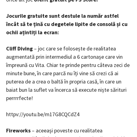
Jocurile gratuite sunt destule la număr astfel
încât să te țină cu degetele lipite de consolă și cu
ochii ațintiți la ecran:
Cliff Diving
– joc care se folosește de realitatea
augmentată prin intermediul a 6 cartonașe care vin
împreună cu Vita. Chiar te prinde pentru câteva zeci de
minute bune, în care parcă nu îți vine să crezi că ai
puterea de a crea o baltă în propria casă, în care un
baiat bun la suflet va încerca să execute niște sărituri
perrrrfecte!
httpv://youtu.be/m17G8CQCdZ4
Fireworks
– aceeași poveste cu realitatea