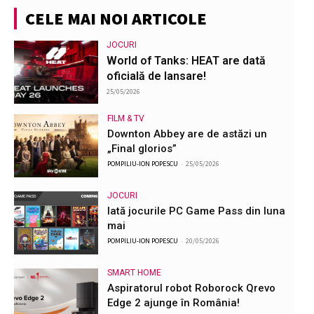
CELE MAI NOI ARTICOLE
JOCURI
World of Tanks: HEAT are dată
oficială de lansare!
25/05/2026
FILM & TV
Downton Abbey are de astăzi un
„Final glorios”
POMPILIU-ION POPESCU
-
25/05/2026
JOCURI
Iată jocurile PC Game Pass din luna
mai
POMPILIU-ION POPESCU
-
20/05/2026
SMART HOME
Aspiratorul robot Roborock Qrevo
Edge 2 ajunge în România!