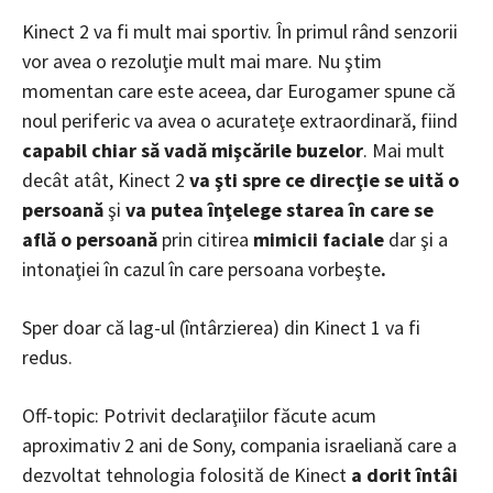
Kinect 2 va fi mult mai sportiv. În primul rând senzorii
vor avea o rezoluţie mult mai mare. Nu ştim
momentan care este aceea, dar Eurogamer spune că
noul periferic va avea o acurateţe extraordinară, fiind
capabil chiar să vadă mişcările buzelor
. Mai mult
decât atât, Kinect 2
va şti spre ce direcţie se uită o
persoană
şi
va putea înţelege starea în care se
află o persoană
prin citirea
mimicii faciale
dar şi a
intonaţiei în cazul în care persoana vorbeşte
.
Sper doar că lag-ul (întârzierea) din Kinect 1 va fi
redus.
Off-topic: Potrivit declaraţiilor făcute acum
aproximativ 2 ani de Sony, compania israeliană care a
dezvoltat tehnologia folosită de Kinect
a dorit întâi