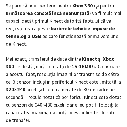
Se pare că noul periferic pentru
Xbox 360
(şi pentru
următoarea consolă încă neanunţată
) va fi mult mai
capabil decât primul Kinect datorită faptului că va
reuşi să treacă peste
barierele tehnice impuse de
tehnologia USB
pe care funcţionează prima versiune
de Kinect.
Mai exact, transferul de date dintre
Kinect şi Xbox
360
se desfăşoară la o rată de
15-16MB/s
. Ca urmare
a acestui fapt, rezoluţia imaginilor transmise de către
cei 3 senzori incluşi în perifericul Kinect este limitată la
320×240
pixeli şi la un framerate de 30 de cadre pe
secundă. Trebuie notat că perifericul Kinect este dotat
cu senzori de 640×480 pixeli, dar ei nu pot fi folosiţi la
capacitatea maximă datorită acestor limite ale ratei
de transfer.