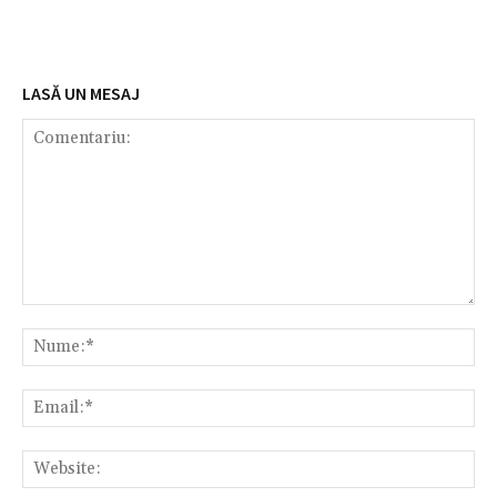
LASĂ UN MESAJ
Comentariu:
Nu
Em
We