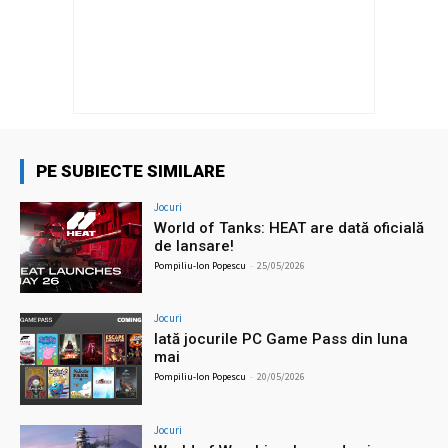
PE SUBIECTE SIMILARE
Jocuri
World of Tanks: HEAT are dată oficială
de lansare!
Pompiliu-Ion Popescu
-
25/05/2026
Jocuri
Iată jocurile PC Game Pass din luna
mai
Pompiliu-Ion Popescu
-
20/05/2026
Jocuri