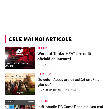
CELE MAI NOI ARTICOLE
JOCURI
World of Tanks: HEAT are dată
oficială de lansare!
25/05/2026
FILM & TV
Downton Abbey are de astăzi un „Final
glorios”
POMPILIU-ION POPESCU
-
25/05/2026
JOCURI
Iată jocurile PC Game Pass din luna mai