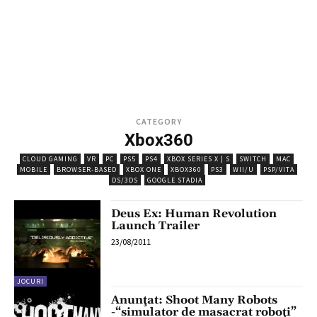
CATEGORY
Xbox360
CLOUD GAMING
VR
PC
PS5
PS4
XBOX SERIES X | S
SWITCH
MAC
MOBILE
BROWSER-BASED
XBOX ONE
XBOX360
PS3
WII/U
PSP/VITA
DS/3DS
GOOGLE STADIA
Deus Ex: Human Revolution
Launch Trailer
23/08/2011
JOCURI
Anunţat: Shoot Many Robots
-“simulator de masacrat roboţi”