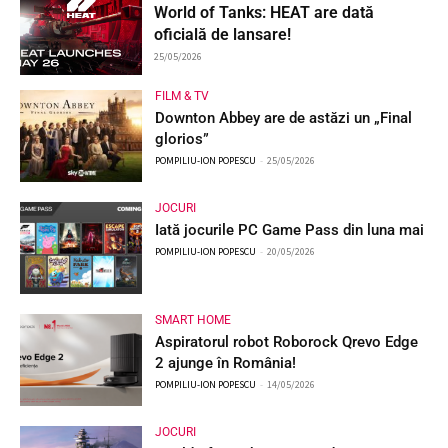
World of Tanks: HEAT are dată
oficială de lansare!
25/05/2026
FILM & TV
Downton Abbey are de astăzi un „Final
glorios”
POMPILIU-ION POPESCU
-
25/05/2026
JOCURI
Iată jocurile PC Game Pass din luna mai
POMPILIU-ION POPESCU
-
20/05/2026
SMART HOME
Aspiratorul robot Roborock Qrevo Edge
2 ajunge în România!
POMPILIU-ION POPESCU
-
14/05/2026
JOCURI