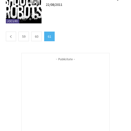
22/08/2011
JOCURI
59
60
61
- Publicitate -