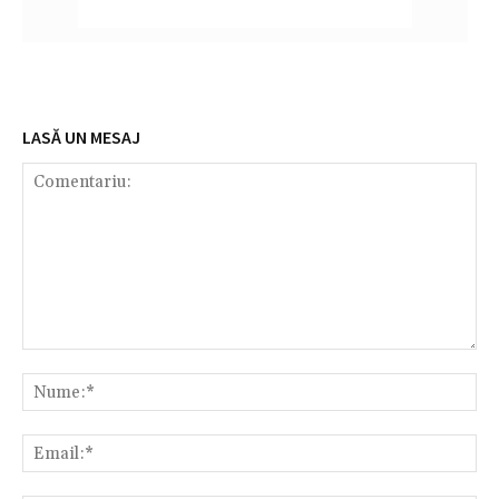
LASĂ UN MESAJ
Comentariu:
Nu
Em