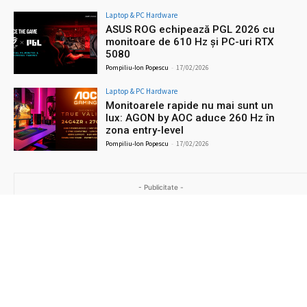
Laptop & PC Hardware
ASUS ROG echipează PGL 2026 cu
monitoare de 610 Hz și PC-uri RTX
5080
Pompiliu-Ion Popescu
-
17/02/2026
Laptop & PC Hardware
Monitoarele rapide nu mai sunt un
lux: AGON by AOC aduce 260 Hz în
zona entry-level
Pompiliu-Ion Popescu
-
17/02/2026
- Publicitate -