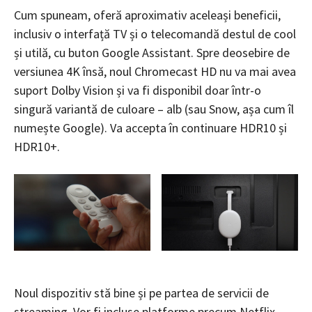
Cum spuneam, oferă aproximativ aceleași beneficii,
inclusiv o interfață TV și o telecomandă destul de cool
și utilă, cu buton Google Assistant. Spre deosebire de
versiunea 4K însă, noul Chromecast HD nu va mai avea
suport Dolby Vision și va fi disponibil doar într-o
singură variantă de culoare – alb (sau Snow, așa cum îl
numește Google). Va accepta în continuare HDR10 și
HDR10+.
Noul dispozitiv stă bine și pe partea de servicii de
streaming. Vor fi incluse platforme precum Netflix,