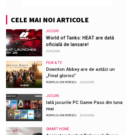
CELE MAI NOI ARTICOLE
JOCURI
World of Tanks: HEAT are dată
oficială de lansare!
25/05/2026
FILM & TV
Downton Abbey are de astăzi un
„Final glorios”
POMPILIU-ION POPESCU
-
25/05/2026
JOCURI
Iată jocurile PC Game Pass din luna
mai
POMPILIU-ION POPESCU
-
20/05/2026
SMART HOME