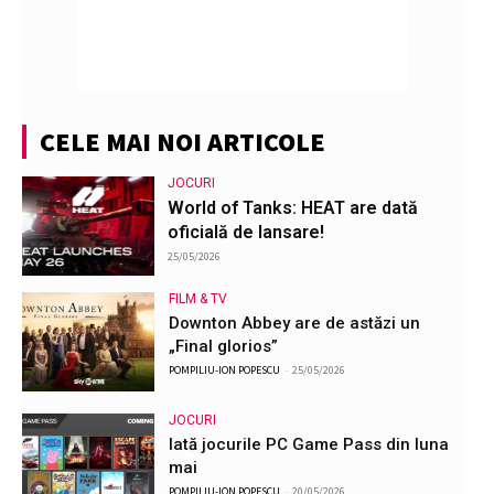
CELE MAI NOI ARTICOLE
JOCURI
World of Tanks: HEAT are dată
oficială de lansare!
25/05/2026
FILM & TV
Downton Abbey are de astăzi un
„Final glorios”
POMPILIU-ION POPESCU
-
25/05/2026
JOCURI
Iată jocurile PC Game Pass din luna
mai
POMPILIU-ION POPESCU
-
20/05/2026