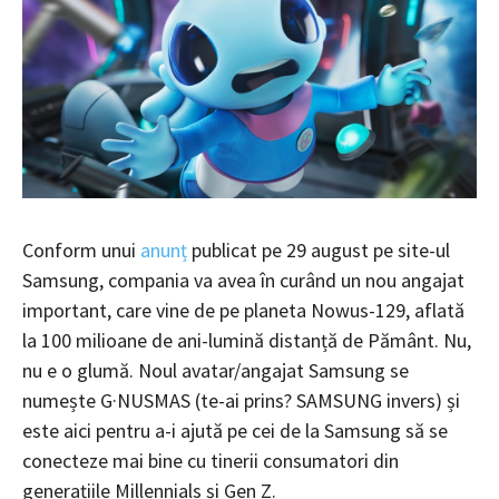
Conform unui
anunț
publicat pe 29 august pe site-ul
Samsung, compania va avea în curând un nou angajat
important, care vine de pe planeta Nowus-129, aflată
la 100 milioane de ani-lumină distanță de Pământ. Nu,
nu e o glumă. Noul avatar/angajat Samsung se
numește G·NUSMAS (te-ai prins? SAMSUNG invers) și
este aici pentru a-i ajută pe cei de la Samsung să se
conecteze mai bine cu tinerii consumatori din
generațiile Millennials și Gen Z.