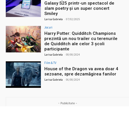
Galaxy S25 printr-un spectacol de
slam poetry și un super concert
Smiley
Larisa Gabriela
-
07/02/2025
Jocuri
Harry Potter: Quidditch Champions
prezintă un nou trailer cu terenurile
de Quidditch ale celor 3 școli
participante
Larisa Gabriela
-
08/08/2024
Film & TV
House of the Dragon va avea doar 4
sezoane, spre dezamăgirea fanilor
Larisa Gabriela
-
06/08/2024
- Publicitate -