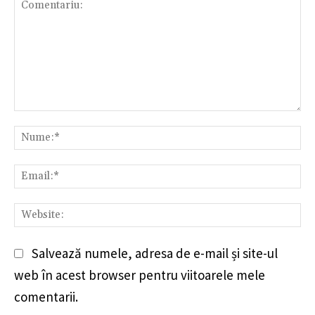
Comentariu:
Nu
Em
We
Salvează numele, adresa de e-mail și site-ul
web în acest browser pentru viitoarele mele
comentarii.