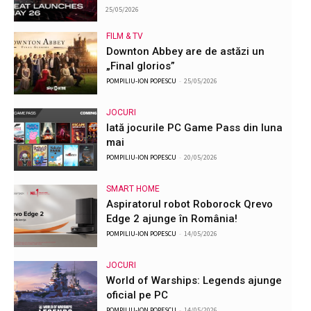
25/05/2026
FILM & TV
Downton Abbey are de astăzi un
„Final glorios”
POMPILIU-ION POPESCU
-
25/05/2026
JOCURI
Iată jocurile PC Game Pass din luna
mai
POMPILIU-ION POPESCU
-
20/05/2026
SMART HOME
Aspiratorul robot Roborock Qrevo
Edge 2 ajunge în România!
POMPILIU-ION POPESCU
-
14/05/2026
JOCURI
World of Warships: Legends ajunge
oficial pe PC
POMPILIU-ION POPESCU
-
14/05/2026