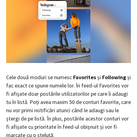
Cele două moduri se numesc
Favorites
și
Following
și
fac exact ce spune numele lor. În feed-ul Favorites vor
fi afișate doar postările utilizatorilor pe care îi adaugi
tu în listă. Poți avea maxim 50 de conturi favorite, care
nu vor primi notificări atunci când
le
adaugi sau le
ștergi de pe listă. În plus, postările acestor conturi vor
fi afișate cu prioritate în feed-ul obișnuit și vor fi
marcate cu o steluță.