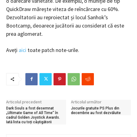
o oarecare varietate. De exemplu, o muniție de tip
QuickDraw mărește viteza de reîncărcare cu 60%.
Dezvoltatorii au reproiectat și locul Sanhok’s
Bootcamp, deoarece jucătorii au considerat că este
prea aglomerat.
Aveți
aici
toate patch note-urile.
Articolul precedent
Articolul următor
Dark Souls a fost desemnat
Jocurile gratuite PS Plus din
„Ultimate Game of All Time” în
decembrie au fost dezvăluite
cadrul Golden Joystick Awards.
Iată lista cu toți câștigătorii