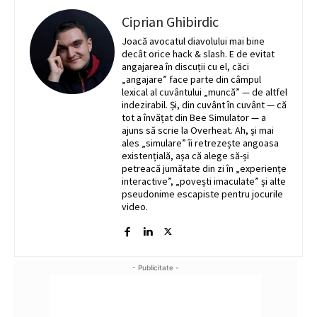
Ciprian Ghibirdic
Joacă avocatul diavolului mai bine
decât orice hack & slash. E de evitat
angajarea în discuții cu el, căci
„angajare” face parte din câmpul
lexical al cuvântului „muncă” — de altfel
indezirabil. Și, din cuvânt în cuvânt — că
tot a învățat din Bee Simulator — a
ajuns să scrie la Overheat. Ah, și mai
ales „simulare” îi retrezește angoasa
existențială, așa că alege să-și
petreacă jumătate din zi în „experiențe
interactive”, „povești imaculate” și alte
pseudonime escapiste pentru jocurile
video.
- Publicitate -