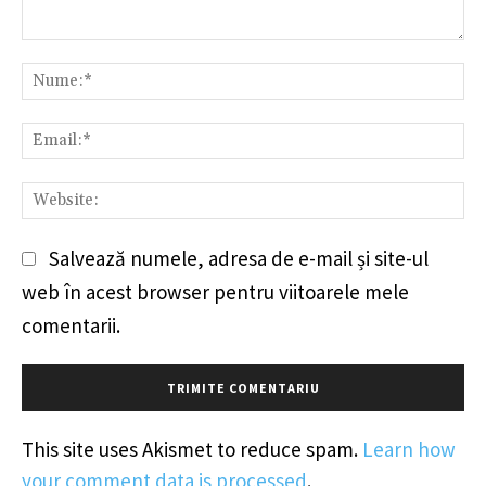
Comentariu:
Nu
Em
We
Salvează numele, adresa de e-mail și site-ul
web în acest browser pentru viitoarele mele
comentarii.
This site uses Akismet to reduce spam.
Learn how
your comment data is processed
.