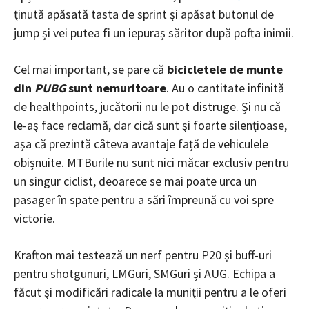
ținută apăsată tasta de sprint și apăsat butonul de
jump și vei putea fi un iepuraș săritor după pofta inimii.
Cel mai important, se pare că
bicicletele de munte
din
PUBG
sunt nemuritoare
. Au o cantitate infinită
de healthpoints, jucătorii nu le pot distruge. Și nu că
le-aș face reclamă, dar cică sunt și foarte silențioase,
așa că prezintă câteva avantaje față de vehiculele
obișnuite. MTBurile nu sunt nici măcar exclusiv pentru
un singur ciclist, deoarece se mai poate urca un
pasager în spate pentru a sări împreună cu voi spre
victorie.
Krafton mai testează un nerf pentru P20 și buff-uri
pentru shotgunuri, LMGuri, SMGuri și AUG. Echipa a
făcut și modificări radicale la muniții pentru a le oferi