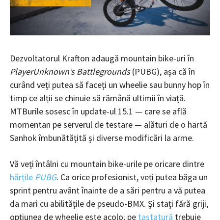
Dezvoltatorul Krafton adaugă mountain bike-uri în
PlayerUnknown’s Battlegrounds
(PUBG), așa că în
curând veți putea să faceți un wheelie sau bunny hop în
timp ce alții se chinuie să rămână ultimii în viață.
MTBurile sosesc în update-ul 15.1 — care se află
momentan pe serverul de testare — alături de o hartă
Sanhok îmbunătățită și diverse modificări la arme.
Vă veți întâlni cu mountain bike-urile pe oricare dintre
hărțile
PUBG
. Ca orice profesionist, veți putea băga un
sprint pentru avânt înainte de a sări pentru a vă putea
da mari cu abilitățile de pseudo-BMX. Și stați fără griji,
opțiunea de wheelie este acolo; pe
tastatură
trebuie