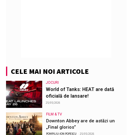
CELE MAI NOI ARTICOLE
JOCURI
World of Tanks: HEAT are dată
oficială de lansare!
25/05/2026
FILM & TV
Downton Abbey are de astăzi un
„Final glorios”
POMPILIU-ION POPESCU
-
25/05/2026