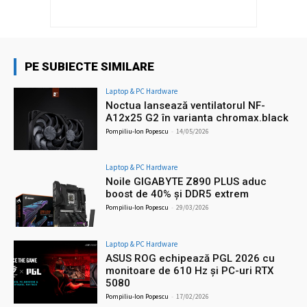
PE SUBIECTE SIMILARE
Laptop & PC Hardware
Noctua lansează ventilatorul NF-
A12x25 G2 în varianta chromax.black
Pompiliu-Ion Popescu
-
14/05/2026
Laptop & PC Hardware
Noile GIGABYTE Z890 PLUS aduc
boost de 40% și DDR5 extrem
Pompiliu-Ion Popescu
-
29/03/2026
Laptop & PC Hardware
ASUS ROG echipează PGL 2026 cu
monitoare de 610 Hz și PC-uri RTX
5080
Pompiliu-Ion Popescu
-
17/02/2026