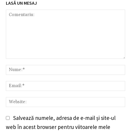
LASĂ UN MESAJ
Comentariu:
Nu
Em
We
Salvează numele, adresa de e-mail și site-ul
web în acest browser pentru viitoarele mele