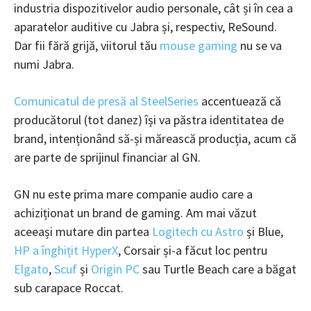
industria dispozitivelor audio personale, cât și în cea a
aparatelor auditive cu Jabra și, respectiv, ReSound.
Dar fii fără grijă, viitorul tău
mouse gaming
nu se va
numi Jabra.
Comunicatul de presă al SteelSeries
accentuează că
producătorul (tot danez) își va păstra identitatea de
brand, intenționând să-și mărească producția, acum că
are parte de sprijinul financiar al GN.
GN nu este prima mare companie audio care a
achiziționat un brand de gaming. Am mai văzut
aceeași mutare din partea
Logitech cu Astro
și Blue,
HP a înghițit HyperX
, Corsair și-a făcut loc pentru
Elgato
,
Scuf
și
Origin PC
sau Turtle Beach care a băgat
sub carapace Roccat.