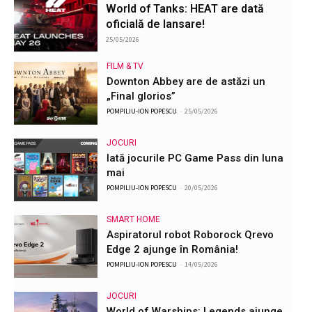
World of Tanks: HEAT are dată
oficială de lansare!
25/05/2026
FILM & TV
Downton Abbey are de astăzi un
„Final glorios”
POMPILIU-ION POPESCU
-
25/05/2026
JOCURI
Iată jocurile PC Game Pass din luna
mai
POMPILIU-ION POPESCU
-
20/05/2026
SMART HOME
Aspiratorul robot Roborock Qrevo
Edge 2 ajunge în România!
POMPILIU-ION POPESCU
-
14/05/2026
JOCURI
World of Warships: Legends ajunge