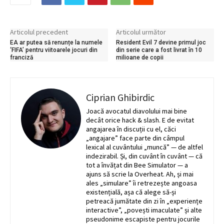
Articolul precedent
Articolul următor
EA ar putea să renunțe la numele
Resident Evil 7 devine primul joc
‘FIFA’ pentru viitoarele jocuri din
din serie care a fost livrat în 10
franciză
milioane de copii
Ciprian Ghibirdic
Joacă avocatul diavolului mai bine
decât orice hack & slash. E de evitat
angajarea în discuții cu el, căci
„angajare” face parte din câmpul
lexical al cuvântului „muncă” — de altfel
indezirabil. Și, din cuvânt în cuvânt — că
tot a învățat din Bee Simulator — a
ajuns să scrie la Overheat. Ah, și mai
ales „simulare” îi retrezește angoasa
existențială, așa că alege să-și
petreacă jumătate din zi în „experiențe
interactive”, „povești imaculate” și alte
pseudonime escapiste pentru jocurile