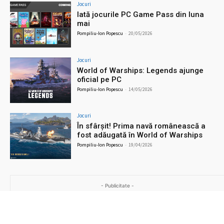
Jocuri
Iată jocurile PC Game Pass din luna
mai
Pompiliu-Ion Popescu
-
20/05/2026
Jocuri
World of Warships: Legends ajunge
oficial pe PC
Pompiliu-Ion Popescu
-
14/05/2026
Jocuri
În sfârșit! Prima navă românească a
fost adăugată în World of Warships
Pompiliu-Ion Popescu
-
19/04/2026
- Publicitate -