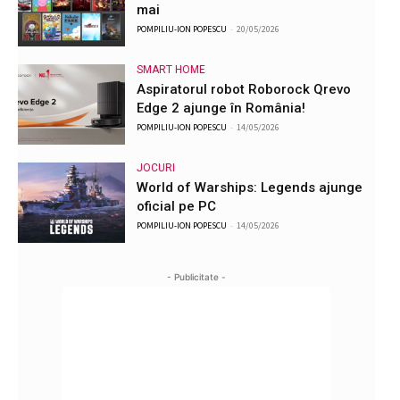
mai
POMPILIU-ION POPESCU
-
20/05/2026
SMART HOME
Aspiratorul robot Roborock Qrevo
Edge 2 ajunge în România!
POMPILIU-ION POPESCU
-
14/05/2026
JOCURI
World of Warships: Legends ajunge
oficial pe PC
POMPILIU-ION POPESCU
-
14/05/2026
- Publicitate -