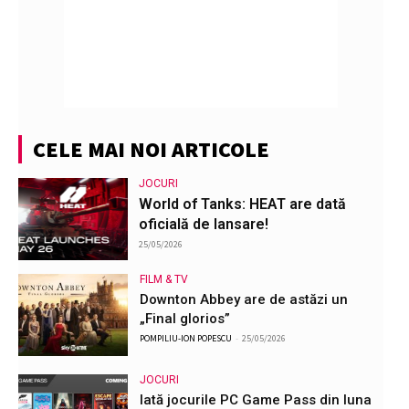
CELE MAI NOI ARTICOLE
JOCURI
World of Tanks: HEAT are dată
oficială de lansare!
25/05/2026
FILM & TV
Downton Abbey are de astăzi un
„Final glorios”
POMPILIU-ION POPESCU
-
25/05/2026
JOCURI
Iată jocurile PC Game Pass din luna