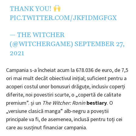
THANK YOU!
PIC.TWITTER.COM/JKFIDMGFGX
— THE WITCHER
(@WITCHERGAME)
SEPTEMBER 27,
2021
Campania s-a încheiat acum la 678.036 de euro, de 7,5
ori mai mult decât obiectivul inițial; suficient pentru a
acoperi costul unor bonusuri drăguțe, inclusiv coperți
diferite, noi povestiri scurte, o „copertă de calitate
premium”. și un
The Witcher: Ronin
bestiary
. O
„versiune clasică manga” alb-negru a poveștii
principale va fi, de asemenea, inclusă pentru toți cei
care au susținut financiar campania.