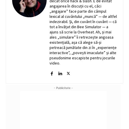
decât orice hack & slash. E de evitat
angajarea în discuții cu el, căci
„angajare” face parte din câmpul
lexical al cuvântului „muncă” — de altfel
indezirabil. Și, din cuvânt în cuvânt — că
tot a învățat din Bee Simulator — a
ajuns să scrie la Overheat. Ah, și mai
ales „simulare” îi retrezește angoasa
existențială, așa că alege să-și
petreacă jumătate din zi în „experiențe
interactive”, „povești imaculate” și alte
pseudonime escapiste pentru jocurile
video.
- Publicitate -