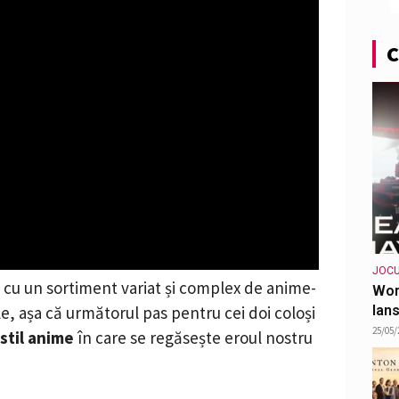
C
JOCU
 cu un sortiment variat și complex de anime-
Wor
ele, așa că următorul pas pentru cei doi coloși
lans
25/05/
 stil anime
în care se regăsește eroul nostru