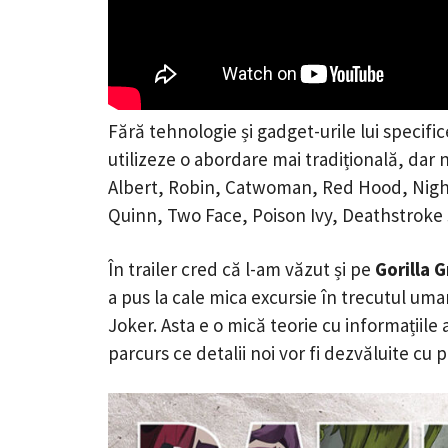
Fără tehnologie și gadget-urile lui specific
utilizeze o abordare mai tradițională, dar nu
Albert, Robin, Catwoman, Red Hood, Night
Quinn, Two Face, Poison Ivy, Deathstroke și
În trailer cred că l-am văzut și pe
Gorilla 
a pus la cale mica excursie în trecutul uman
Joker. Asta e o mică teorie cu informațiile
parcurs ce detalii noi vor fi dezvăluite cu p