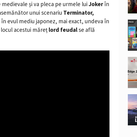
e medievale și va pleca pe urmele lui
Joker
în
 asemănător unui scenariu
Terminator,
 în evul mediu japonez, mai exact, undeva în
n locul acestui măreț
lord feudal
se află