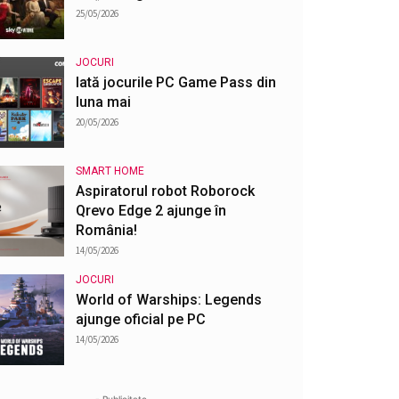
25/05/2026
JOCURI
Iată jocurile PC Game Pass din
luna mai
20/05/2026
SMART HOME
Aspiratorul robot Roborock
Qrevo Edge 2 ajunge în
România!
14/05/2026
JOCURI
World of Warships: Legends
ajunge oficial pe PC
14/05/2026