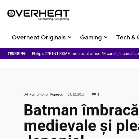
Overheat Originals
Gaming
Tech &
TRENDING
Philips 27E1N1900AE, monitorul office 4K care îți încarcă la
De
1
Pompiliu-Ion Popescu
03/12/2017
Batman îmbracă 
medievale și ple