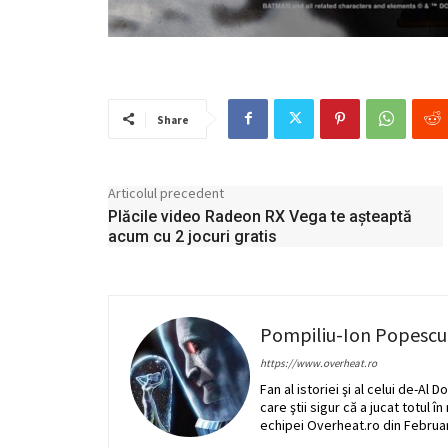
Share
Articolul precedent
Plăcile video Radeon RX Vega te așteaptă
acum cu 2 jocuri gratis
Pompiliu-Ion Popescu
https://www.overheat.ro
Fan al istoriei şi al celui de-A
care ştii sigur că a jucat totul î
echipei Overheat.ro din Februar