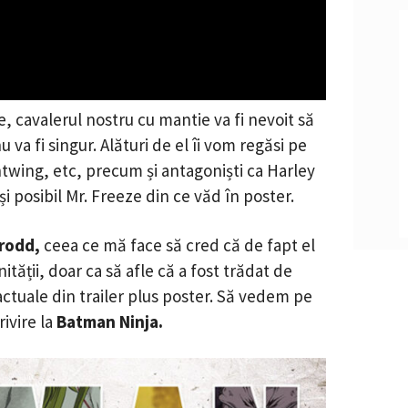
e, cavalerul nostru cu mantie va fi nevoit să
 va fi singur. Alături de el îi vom regăsi pe
wing, etc, precum și antagoniști ca Harley
 posibil Mr. Freeze din ce văd în poster.
Grodd,
ceea ce mă face să cred că de fapt el
ității, doar ca să afle că a fost trădat de
 actuale din trailer plus poster. Să vedem pe
rivire la
Batman Ninja.