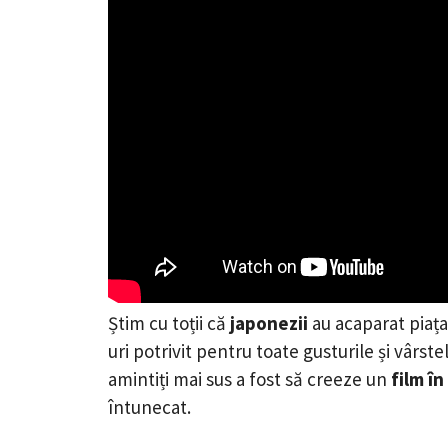
Știm cu toții că
japonezii
au acaparat piața
uri potrivit pentru toate gusturile și vârst
amintiți mai sus a fost să creeze un
film în
întunecat.