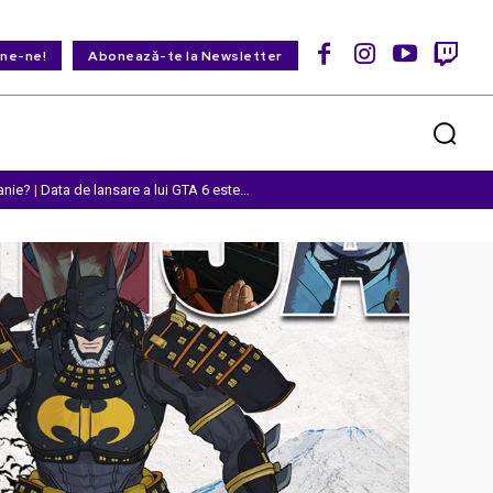
ine-ne!
Abonează-te la Newsletter
anie?
|
Data de lansare a lui GTA 6 este…