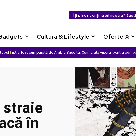
Îți place conținutul nostru? Susț
 Gadgets
Cultura & Lifestyle
Oferte %
ptopul
|
EA a fost cumpărată de Arabia Saudită. Cum arată viitorul pentru comp
straie
acă în