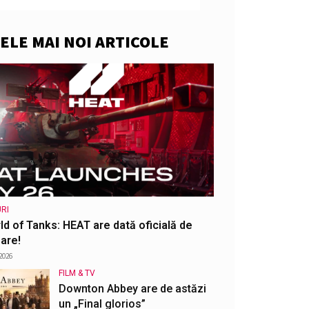
ELE MAI NOI ARTICOLE
RI
ld of Tanks: HEAT are dată oficială de
are!
2026
FILM & TV
Downton Abbey are de astăzi
un „Final glorios”