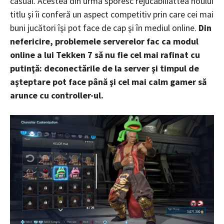
casual. Acestea din urmă sporesc rejucabiliattea noului
titlu şi îi conferă un aspect competitiv prin care cei mai
buni jucători îşi pot face de cap şi în mediul online.
Din
nefericire, problemele serverelor fac ca modul
online a lui Tekken 7 să nu fie cel mai rafinat cu
putinţă: deconectările de la server şi timpul de
aşteptare pot face până şi cel mai calm gamer să
arunce cu controller-ul.