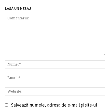
LASĂ UN MESAJ
Comentariu:
Nu
Em
We
Salvează numele, adresa de e-mail și site-ul