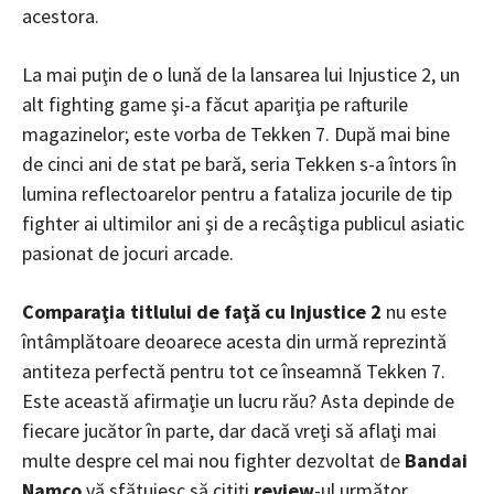
acestora.
La mai puţin de o lună de la lansarea lui Injustice 2, un
alt fighting game şi-a făcut apariţia pe rafturile
magazinelor; este vorba de Tekken 7. După mai bine
de cinci ani de stat pe bară, seria Tekken s-a întors în
lumina reflectoarelor pentru a fataliza jocurile de tip
fighter ai ultimilor ani şi de a recâştiga publicul asiatic
pasionat de jocuri arcade.
Comparaţia titlului de faţă cu Injustice 2
nu este
întâmplătoare deoarece acesta din urmă reprezintă
antiteza perfectă pentru tot ce înseamnă Tekken 7.
Este această afirmaţie un lucru rău? Asta depinde de
fiecare jucător în parte, dar dacă vreţi să aflaţi mai
multe despre cel mai nou fighter dezvoltat de
Bandai
Namco
vă sfătuiesc să citiţi
review
-ul următor.