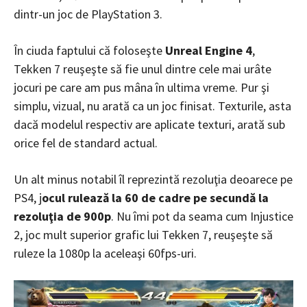
dintr-un joc de PlayStation 3.
În ciuda faptului că foloseşte
Unreal Engine 4
,
Tekken 7 reuşeşte să fie unul dintre cele mai urâte
jocuri pe care am pus mâna în ultima vreme. Pur şi
simplu, vizual, nu arată ca un joc finisat. Texturile, asta
dacă modelul respectiv are aplicate texturi, arată sub
orice fel de standard actual.
Un alt minus notabil îl reprezintă rezoluţia deoarece pe
PS4, j
ocul rulează la 60 de cadre pe secundă la
rezoluţia de 900p
. Nu îmi pot da seama cum Injustice
2, joc mult superior grafic lui Tekken 7, reuşeşte să
ruleze la 1080p la aceleaşi 60fps-uri.