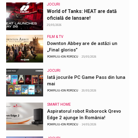
JOCURI
World of Tanks: HEAT are dată
oficială de lansare!
25/05/2026
FILM & TV
Downton Abbey are de astăzi un
„Final glorios”
POMPILIU-ION POPESCU
-
25/05/2026
JOCURI
Iată jocurile PC Game Pass din luna
mai
POMPILIU-ION POPESCU
-
20/05/2026
SMART HOME
Aspiratorul robot Roborock Qrevo
Edge 2 ajunge în România!
POMPILIU-ION POPESCU
-
14/05/2026