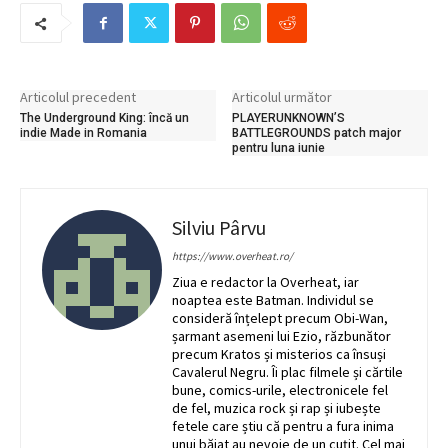
Articolul precedent
Articolul următor
The Underground King: încă un
PLAYERUNKNOWN’S
indie Made in Romania
BATTLEGROUNDS patch major
pentru luna iunie
Silviu Pârvu
https://www.overheat.ro/
Ziua e redactor la Overheat, iar
noaptea este Batman. Individul se
consideră înțelept precum Obi-Wan,
șarmant asemeni lui Ezio, răzbunător
precum Kratos și misterios ca însuși
Cavalerul Negru. Îi plac filmele și cărtile
bune, comics-urile, electronicele fel
de fel, muzica rock și rap și iubește
fetele care știu că pentru a fura inima
unui băiat au nevoie de un cuțit. Cel mai