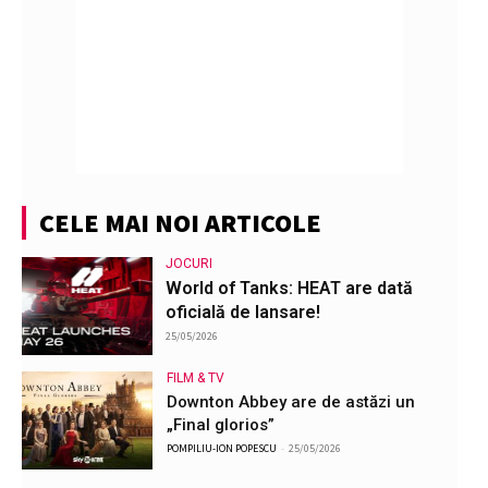
CELE MAI NOI ARTICOLE
JOCURI
World of Tanks: HEAT are dată
oficială de lansare!
25/05/2026
FILM & TV
Downton Abbey are de astăzi un
„Final glorios”
POMPILIU-ION POPESCU
-
25/05/2026