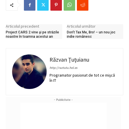
Articolul precedent
Articolul următor
Project CARS 2 vine şi pe străzile
Don’t Tax Me, Bro! – un nou joc
noastre în toamna acestui an
indie românesc
Răzvan Ţuţuianu
http://raztutu.hol.es
Programator pasionat de tot ce mişcă
în IT
- Publicitate -