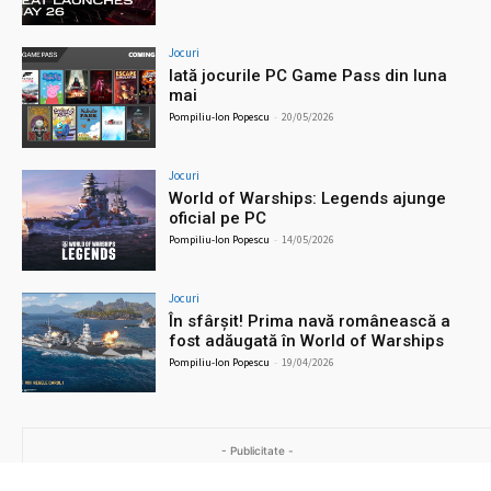
Jocuri
Iată jocurile PC Game Pass din luna
mai
Pompiliu-Ion Popescu
-
20/05/2026
Jocuri
World of Warships: Legends ajunge
oficial pe PC
Pompiliu-Ion Popescu
-
14/05/2026
Jocuri
În sfârșit! Prima navă românească a
fost adăugată în World of Warships
Pompiliu-Ion Popescu
-
19/04/2026
- Publicitate -