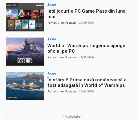
Jocuri
Iată jocurile PC Game Pass din luna
mai
Pompiliu-Ion Popescu
-
20/05/2026
Jocuri
World of Warships: Legends ajunge
oficial pe PC
Pompiliu-Ion Popescu
-
14/05/2026
Jocuri
În sfârșit! Prima navă românească a
fost adăugată în World of Warships
Pompiliu-Ion Popescu
-
19/04/2026
- Publicitate -