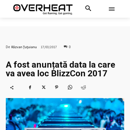
0
De
Răzvan Ţuţuianu
17/03/2017
A fost anunțată data la care
va avea loc BlizzCon 2017