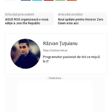
Articolul precedent
Articolul următor
ASUS ROG organizează o nouă
Noul update pentru Horizon Zero
ediţie a Join the Republic
Dawn este aici
Răzvan Ţuţuianu
http://raztutu.hol.es
Programator pasionat de tot ce mişcă
în IT
- Publicitate -