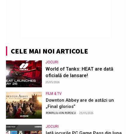
CELE MAI NOI ARTICOLE
JOCURI
World of Tanks: HEAT are dată
oficială de lansare!
25/05/2026
FILM & TV
Downton Abbey are de astăzi un
„Final glorios”
POMPILIU-ION POPESCU
-
25/05/2026
JOCURI
Iată jocurile PC Game Pass din luna