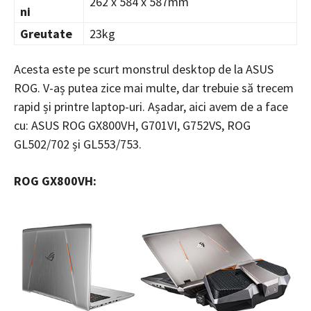
262 x 584 x 587mm
ni
Greutate
23kg
Acesta este pe scurt monstrul desktop de la ASUS
ROG. V-aș putea zice mai multe, dar trebuie să trecem
rapid și printre laptop-uri. Așadar, aici avem de a face
cu: ASUS ROG GX800VH, G701VI, G752VS, ROG
GL502/702 și GL553/753.
ROG GX800VH: