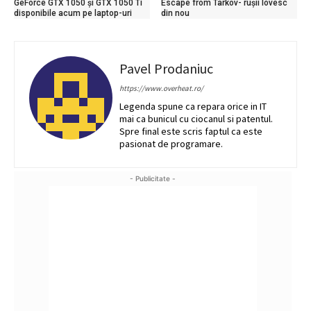
GeForce GTX 1050 și GTX 1050 Ti
Escape from Tarkov- rușii lovesc
disponibile acum pe laptop-uri
din nou
Pavel Prodaniuc
https://www.overheat.ro/
Legenda spune ca repara orice in IT
mai ca bunicul cu ciocanul si patentul.
Spre final este scris faptul ca este
pasionat de programare.
- Publicitate -