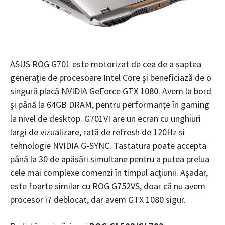
ASUS ROG G701 este motorizat de cea de a șaptea
generație de procesoare Intel Core și beneficiază de o
singură placă NVIDIA GeForce GTX 1080. Avem la bord
și până la 64GB DRAM, pentru performanțe în gaming
la nivel de desktop. G701VI are un ecran cu unghiuri
largi de vizualizare, rată de refresh de 120Hz și
tehnologie NVIDIA G-SYNC. Tastatura poate accepta
până la 30 de apăsări simultane pentru a putea prelua
cele mai complexe comenzi în timpul acțiunii. Așadar,
este foarte similar cu ROG G752VS, doar că nu avem
procesor i7 deblocat, dar avem GTX 1080 sigur.