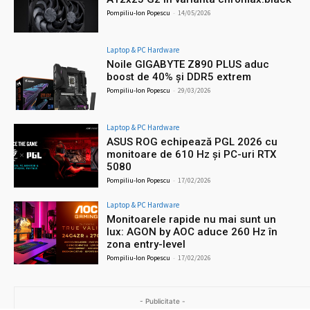
Pompiliu-Ion Popescu
-
14/05/2026
Laptop & PC Hardware
Noile GIGABYTE Z890 PLUS aduc
boost de 40% și DDR5 extrem
Pompiliu-Ion Popescu
-
29/03/2026
Laptop & PC Hardware
ASUS ROG echipează PGL 2026 cu
monitoare de 610 Hz și PC-uri RTX
5080
Pompiliu-Ion Popescu
-
17/02/2026
Laptop & PC Hardware
Monitoarele rapide nu mai sunt un
lux: AGON by AOC aduce 260 Hz în
zona entry-level
Pompiliu-Ion Popescu
-
17/02/2026
- Publicitate -