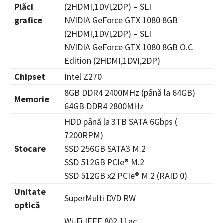
Pl
ă
ci
(2HDMI,1DVI,2DP) – SLI
grafice
NVIDIA GeForce GTX 1080 8GB
(2HDMI,1DVI,2DP) – SLI
NVIDIA GeForce GTX 1080 8GB O.C
Edition (2HDMI,1DVI,2DP)
Chipset
Intel Z270
8GB DDR4 2400MHz (până la 64GB)
Memorie
64GB DDR4 2800MHz
HDD până la 3TB SATA 6Gbps (
7200RPM)
Stocare
SSD 256GB SATA3 M.2
SSD 512GB PCIe® M.2
SSD 512GB x2 PCIe® M.2 (RAID 0)
Unitate
SuperMulti DVD RW
optic
ă
Wi-Fi IEEE 802.11ac