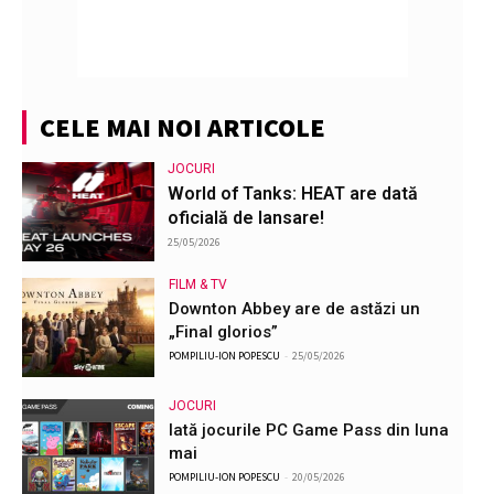
CELE MAI NOI ARTICOLE
JOCURI
World of Tanks: HEAT are dată
oficială de lansare!
25/05/2026
FILM & TV
Downton Abbey are de astăzi un
„Final glorios”
POMPILIU-ION POPESCU
-
25/05/2026
JOCURI
Iată jocurile PC Game Pass din luna
mai
POMPILIU-ION POPESCU
-
20/05/2026