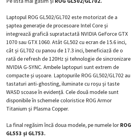
Pe listă mai găsim și
ROG GL502/GL702.
Laptopul ROG GL502/GL702 este motorizat de a
șaptea generație de procesoare Intel Core și
integrează grafică supratactată NVIDIA GeForce GTX
1070 sau GTX 1060. Atât GL502 cu ecran de 15.6 inci,
cât și GL702 cu panou de 17.3 inci, beneficiază de o
rată de refresh de 120Hz și tehnologie de sincronizare
NVIDIA G-SYNC. Ambele laptopuri sunt extrem de
compacte și ușoare. Laptopurile ROG GL502/GL702 au
tastaturi anti-ghosting, iluminate cu roșu și taste
WASD scoase în evidență. Cele două modele sunt
disponibile în schemele coloristice ROG Armor
Titanium și Plasma Copper.
La final regăsim încă doua modele, pe numele lor
ROG
GL553 și GL753.