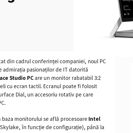
tat din cadrul conferinței companiei, noul PC
 admirația pasionaților de IT datorită
ace Studio PC
are un monitor rabatabil 3:2
eli cu ecran tactil. Ecranul poate fi folosit
Surface Dial, un accesoriu rotativ pe care
PC.
a baza monitorului se află procesoare
Intel
 Skylake, în funcție de configurație), până la