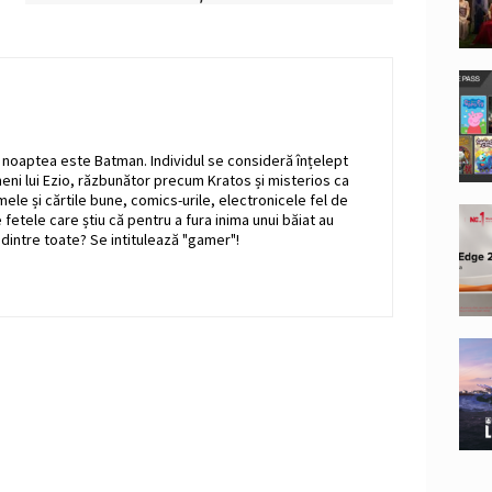
r noaptea este Batman. Individul se consideră înțelept
i lui Ezio, răzbunător precum Kratos și misterios ca
ilmele și cărtile bune, comics-urile, electronicele fel de
e fetele care știu că pentru a fura inima unui băiat au
 dintre toate? Se intitulează "gamer"!