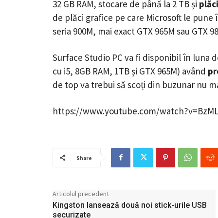
32 GB RAM, stocare de până la 2 TB și
plăci
de plăci grafice pe care Microsoft le pune 
seria 900M, mai exact GTX 965M sau GTX 9
Surface Studio PC va fi disponibil în luna
cu i5, 8GB RAM, 1TB și GTX 965M) având
pr
de top va trebui să scoți din buzunar nu m
https://www.youtube.com/watch?v=BzML
Share
Articolul precedent
Kingston lansează două noi stick-urile USB
securizate