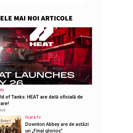
ELE MAI NOI ARTICOLE
RI
ld of Tanks: HEAT are dată oficială de
are!
2026
FILM & TV
Downton Abbey are de astăzi
un „Final glorios”