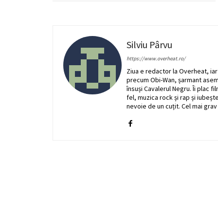
Silviu Pârvu
https://www.overheat.ro/
Ziua e redactor la Overheat, ia
precum Obi-Wan, șarmant asemen
însuși Cavalerul Negru. Îi plac f
fel, muzica rock și rap și iubeșt
nevoie de un cuțit. Cel mai grav