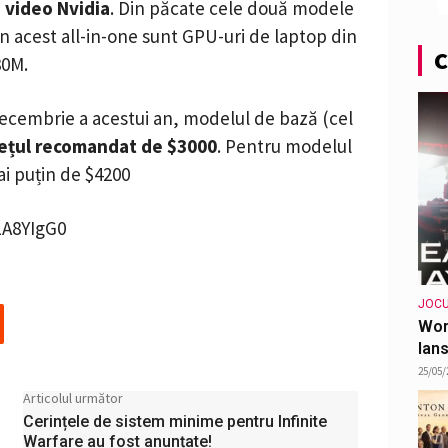
 video Nvidia
. Din păcate cele două modele
în acest all-in-one sunt GPU-uri de laptop din
C
80M.
 decembrie a acestui an, modelul de bază (cel
ețul recomandat de $3000
. Pentru modelul
ai puțin de $4200
A8YIgG0
JOCU
Wor
lans
25/05/
Articolul următor
Cerințele de sistem minime pentru Infinite
Warfare au fost anunțate!