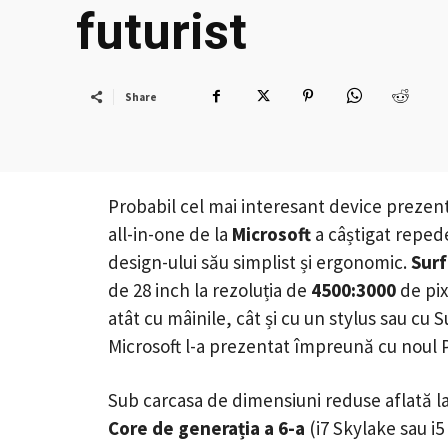
futurist
Share
Probabil cel mai interesant device prezen
all-in-one de la
Microsoft
a câștigat repede
design-ului său simplist și ergonomic.
Surf
de 28 inch la rezoluția de
4500:3000
de pix
atât cu mâinile, cât și cu un stylus sau cu 
Microsoft l-a prezentat împreună cu noul 
Sub carcasa de dimensiuni reduse aflată l
Core de generația a 6-a
(i7 Skylake sau i5