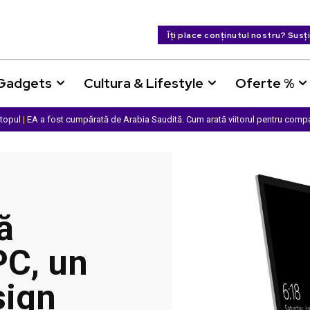
Îți place conținutul nostru? Susț
 Gadgets
Cultura & Lifestyle
Oferte %
ptopul
|
EA a fost cumpărată de Arabia Saudită. Cum arată viitorul pentru comp
ă
PC, un
sign