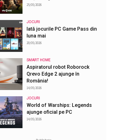
25/05/2026
JOCURI
Iată jocurile PC Game Pass din
luna mai
20/05/2026
SMART HOME
Aspiratorul robot Roborock
Qrevo Edge 2 ajunge în
România!
14/05/2026
JOCURI
World of Warships: Legends
ajunge oficial pe PC
14/05/2026