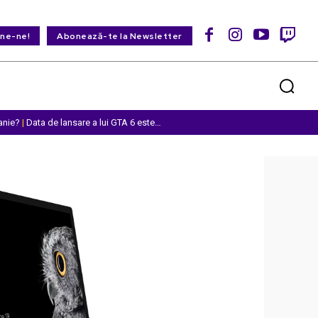
ine-ne!
Abonează-te la Newsletter
anie?
|
Data de lansare a lui GTA 6 este…