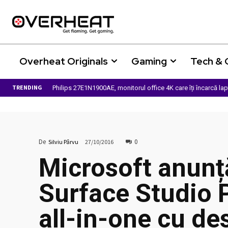
Overheat Originals
Gaming
Tech &
TRENDING
Philips 27E1N1900AE, monitorul office 4K care îți încarcă la
De
0
Silviu Pârvu
27/10/2016
Microsoft anunț
Surface Studio 
all-in-one cu de