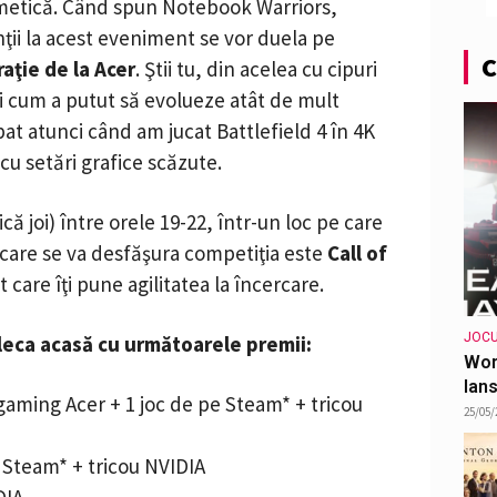
ritmetică. Când spun Notebook Warriors,
anţii la acest eveniment se vor duela pe
C
ţie de la Acer
. Ştii tu, din acelea cu cipuri
bi cum a putut să evolueze atât de mult
at atunci când am jucat Battlefield 4 în 4K
cu setări grafice scăzute.
că joi) între orele 19-22, într-un loc pe care
în care se va desfăşura competiţia este
Call of
 care îţi pune agilitatea la încercare.
JOCU
pleca acasă cu următoarele premii:
Wor
lans
gaming Acer + 1 joc de pe Steam* + tricou
25/05/
e Steam* + tricou NVIDIA
DIA