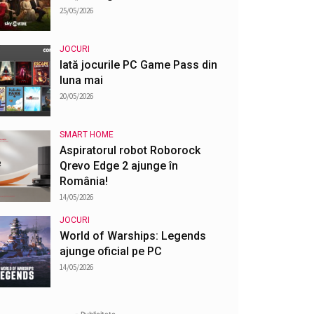
25/05/2026
JOCURI
Iată jocurile PC Game Pass din
luna mai
20/05/2026
SMART HOME
Aspiratorul robot Roborock
Qrevo Edge 2 ajunge în
România!
14/05/2026
JOCURI
World of Warships: Legends
ajunge oficial pe PC
14/05/2026