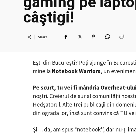
gaming pe laptop
câştigi!
Share
Eşti din Bucureşti? Poţi ajunge în Bucureşti
mine la
Notebook Warriors
, un eveniment
Pe scurt, tu vei fi mândria Overheat-ului
noştri. Creierul de aur al comunităţii noastr
Hedşatorul. Alte trei publicaţii din domeniu
din ograda lor, însă sunt convins că TU vei
Şi… da, am spus “notebook”, dar nu-ţi imag