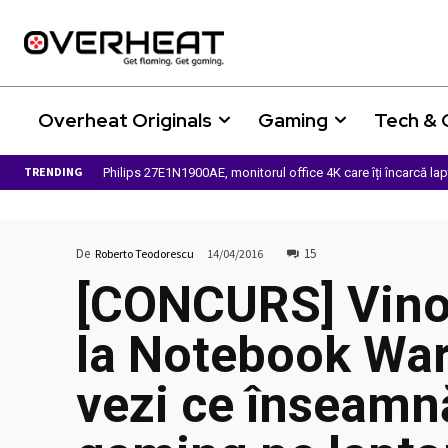
Overheat Originals
Gaming
Tech &
TRENDING
Philips 27E1N1900AE, monitorul office 4K care îți încarcă la
De
15
Roberto Teodorescu
14/04/2016
[CONCURS] Vino
la Notebook War
vezi ce înseamn