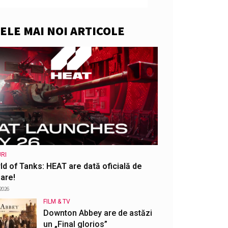
ELE MAI NOI ARTICOLE
RI
ld of Tanks: HEAT are dată oficială de
are!
2026
FILM & TV
Downton Abbey are de astăzi
un „Final glorios”