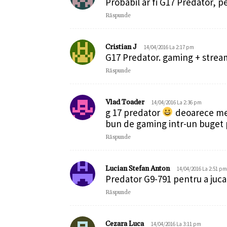
Probabil ar fi G17 Predator, pe
Răspunde
Cristian J
14/04/2016 La 2:17 pm
G17 Predator. gaming + strea
Răspunde
Vlad Toader
14/04/2016 La 2:36 pm
g 17 predator
deoarece mere
bun de gaming intr-un buget 
Răspunde
Lucian Stefan Anton
14/04/2016 La 2:51 pm
Predator G9-791 pentru a juca
Răspunde
Cezara Luca
14/04/2016 La 3:11 pm