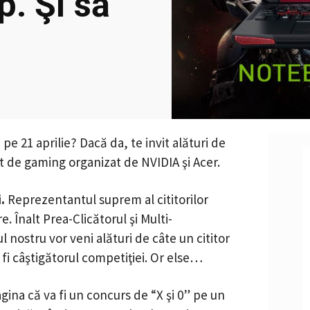
. Şi să
 pe 21 aprilie? Dacă da, te invit alături de
 de gaming organizat de NVIDIA şi Acer.
.
Reprezentantul suprem al cititorilor
e. Înalt Prea-Clicătorul şi Multi-
l nostru vor veni alături de câte un cititor
 fi câştigătorul competiţiei. Or else…
ina că va fi un concurs de “X şi 0” pe un