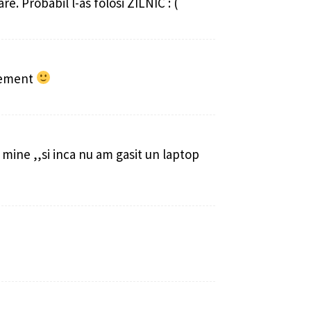
e. Probabil l-as folosi ZILNIC : (
acement
mine ,,si inca nu am gasit un laptop