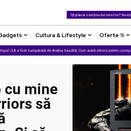
Îți place conținutul nostru? Susț
 Gadgets
Cultura & Lifestyle
Oferte %
ptopul
|
EA a fost cumpărată de Arabia Saudită. Cum arată viitorul pentru comp
 cu mine
riors să
ă