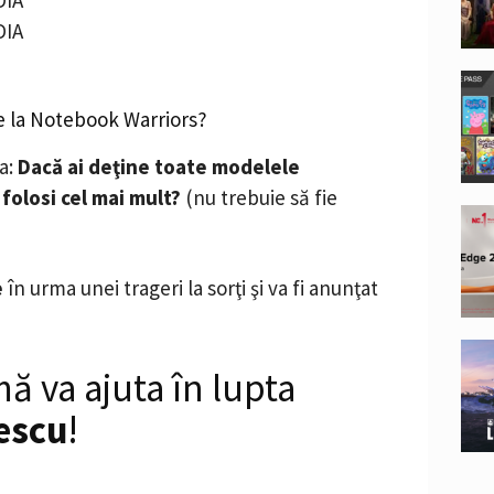
DIA
ne la Notebook Warriors?
a:
Dacă ai deţine toate modelele
 folosi cel mai mult?
(nu trebuie să fie
e
în urma unei trageri la sorţi şi va fi anunţat
ă va ajuta în lupta
cescu
!