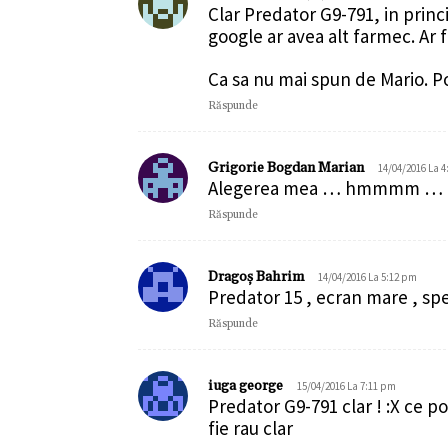
Clar Predator G9-791, in princ
google ar avea alt farmec. Ar f
Ca sa nu mai spun de Mario. Po
Răspunde
Grigorie Bogdan Marian
14/04/2016 La 
Alegerea mea … hmmmm … Preda
Răspunde
Dragoș Bahrim
14/04/2016 La 5:12 pm
Predator 15 , ecran mare , spec
Răspunde
iuga george
15/04/2016 La 7:11 pm
Predator G9-791 clar ! :X ce po
fie rau clar