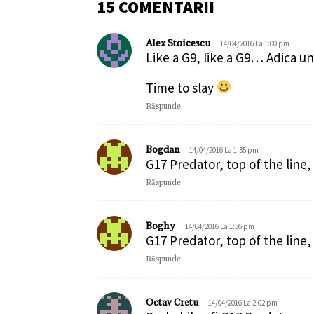
15 COMENTARII
Alex Stoicescu
14/04/2016 La 1:00 pm
Like a G9, like a G9… Adica un
Time to slay
Răspunde
Bogdan
14/04/2016 La 1:35 pm
G17 Predator, top of the line,
Răspunde
Boghy
14/04/2016 La 1:36 pm
G17 Predator, top of the line,
Răspunde
Octav Cretu
14/04/2016 La 2:02 pm