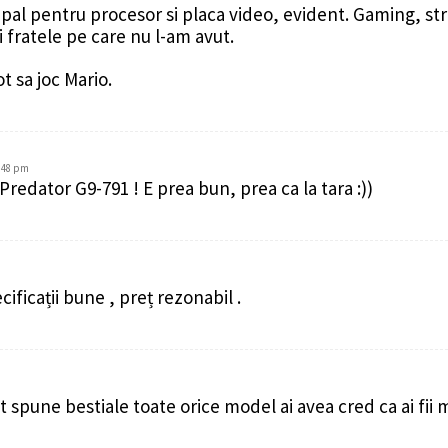
ipal pentru procesor si placa video, evident. Gaming, stre
i fratele pe care nu l-am avut.
t sa joc Mario.
4:48 pm
tor G9-791 ! E prea bun, prea ca la tara :))
ificații bune , preț rezonabil .
t spune bestiale toate orice model ai avea cred ca ai fii 