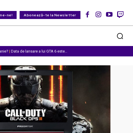
ine-ne!
Abonează-te la Newsletter
anie?
|
Data de lansare a lui GTA 6 este…