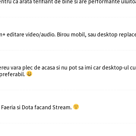
ntru ca arata terifiant de bine si are performante uluitoar
m+ editare video/audio. Birou mobil, sau desktop repl
u vara plec de acasa si nu pot sa imi car desktop-ul cu 
preferabil.
 Faeria si Dota facand Stream.