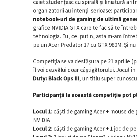
caiet studenţesc cu spirală şi liniatură a
organizatorii au intenţii serioase: particip
notebook-uri de gaming de ultimă genera
grafice NVIDIA GTX care te fac să te între
tehnologia. Eu, cel putin, asta m-am întreb
pe un Acer Predator 17 cu GTX 980M. Şi nu 
Competiţia se va desfăşura pe 21 aprilie (pi
îl voi dezvălui doar câştigătorului. Jocul 
Duty: Black Ops III
, un titlu super cunoscut
Participanţii la această competiţie pot 
Locul 1
: căști de gaming Acer + mouse de 
NVIDIA
Locul 2
: căști de gaming Acer + 1 joc de p
Locul 3
: 2 jocuri de pe Steam* + tricou NVI